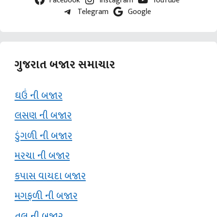
Telegram
Google
ગુજરાત બજાર સમાચાર
ઘઉં ની બજાર
લસણ ની બજાર
ડુંગળી ની બજાર
મરચા ની બજાર
કપાસ વાયદા બજાર
મગફળી ની બજાર
તલ ની બજાર