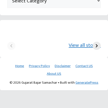
યુરિયા-DAP વગર વિઘાએ
આ પ્રકારની ખેતી પધ્‍ધતિથી
દ
₹70 હજારની કમાણી પાટણના
ખેડૂતોને અઢળક અવાક:
છો
View all stories
ખેડૂતની કમાલ
આચાર્ય દેવવ્રતજી
ક
Home
Privacy Policy
Disclaimer
Contact US
About US
© 2026 Gujarat Bajar Samachar
• Built with
GeneratePress