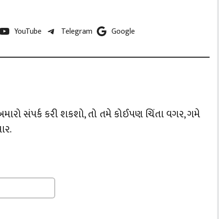
YouTube
Telegram
Google
 અમારો સંપર્ક કરી શકશો, તો તમે કોઈપણ ચિંતા વગર, ગમે
ભાર.