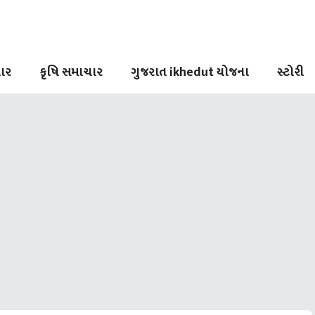
ાર
કૃષિ સમાચાર
ગુજરાત ikhedut યોજના
સ્ટોરી