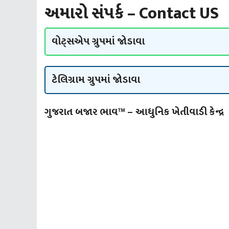
અમારો સંપર્ક – Contact US
વોટ્સએપ ગ્રુપમાં જોડાવા
ટેલિગ્રામ ગ્રુપમાં જોડાવા
ગુજરાત બજાર ભાવ™ – આધુનિક ખેતીવાડી
કેન્દ્ર