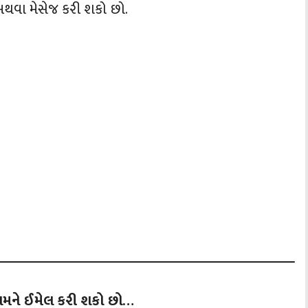
થવા મેસેજ કરી શકો છો.
 અમને ઈમેલ કરી શકો છો…