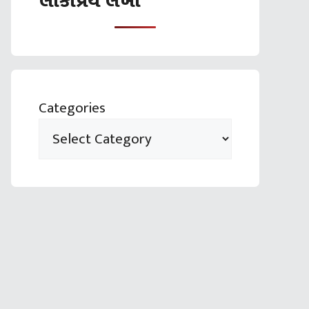
લોકપ્રિય લેખો
Categories