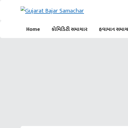
Skip
to
content
Home
કોમિડિટી સમાચાર
હવામાન સમાચ