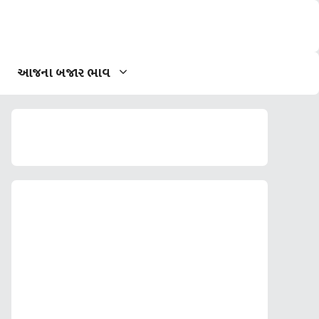
આજના બજાર ભાવ