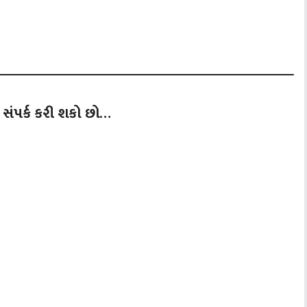
 સંપર્ક કરી શકો છો…