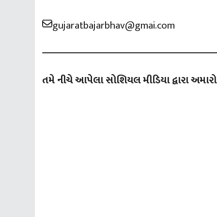
gujaratbajarbhav@gmai.com
તમે નીચે આપેલા સોશિયલ મીડિયા દ્વારા અમારો