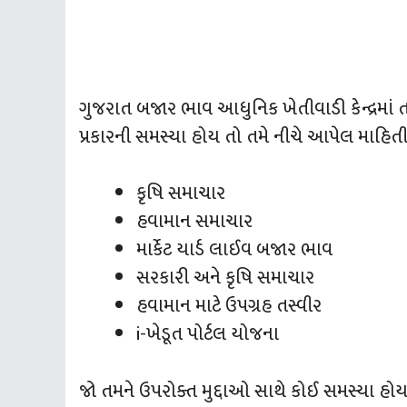
ગુજરાત બજાર ભાવ આધુનિક ખેતીવાડી કેન્દ્રમાં ત
પ્રકારની સમસ્યા હોય તો તમે નીચે આપેલ માહિતી દ
કૃષિ સમાચાર
હવામાન સમાચાર
માર્કેટ યાર્ડ લાઈવ બજાર ભાવ
સરકારી અને કૃષિ સમાચાર
હવામાન માટે ઉપગ્રહ તસ્વીર
i-ખેડૂત પોર્ટલ યોજના
જો તમને ઉપરોક્ત મુદ્દાઓ સાથે કોઈ સમસ્યા હો