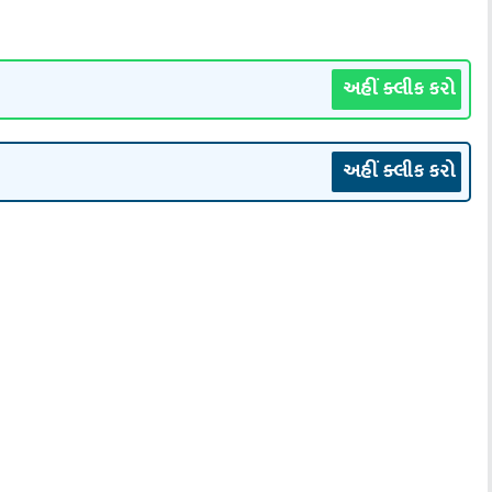
અહીં ક્લીક કરો
અહીં ક્લીક કરો