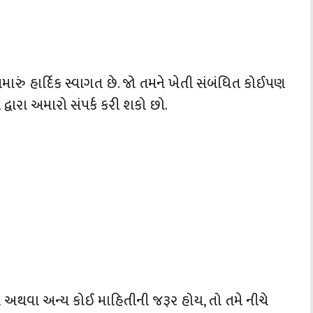
મારું હાર્દિક સ્વાગત છે. જો તમને ખેતી સંબંધિત કોઈપણ
્વારા અમારો સંપર્ક કરી શકો છો.
ય અથવા અન્ય કોઈ માહિતીની જરૂર હોય, તો તમે નીચે