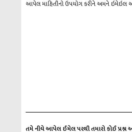
આપેલ માહિતીનો ઉપયોગ કરીને અમને ઇમેઇલ અ
તમે નીચે આપેલ ઈમેલ પરથી તમારો કોઈ પ્રશ્ન