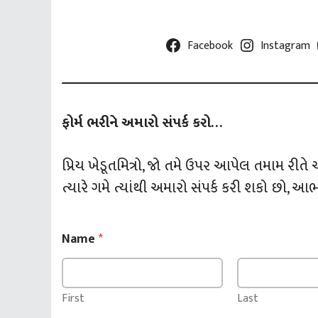
Facebook
Instagram
ફોર્મ ભરીને અમારો સંપર્ક કરો…
પ્રિય ખેડૂતમિત્રો, જો તમે ઉપર આપેલ તમામ રીતે
ત્યારે ગમે ત્યાંથી અમારો સંપર્ક કરી શકો છો, આ
Name
*
First
Last