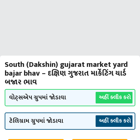
South (Dakshin) gujarat market yard
bajar bhav – દક્ષિણ ગુજરાત માર્કેટિંગ યાર્ડ
બજાર ભાવ
વોટ્સએપ ગ્રુપમાં જોડાવા
અહીં ક્લીક કરો
ટેલિગ્રામ ગ્રુપમાં જોડાવા
અહીં ક્લીક કરો