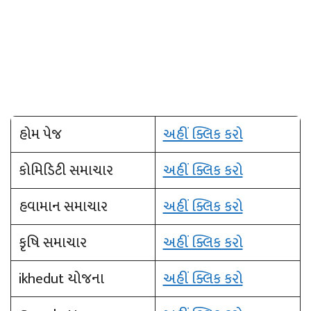
હોમ પેજ
અહીં ક્લિક કરો
કોમિડિટી સમાચાર
અહીં ક્લિક કરો
હવામાન સમાચાર
અહીં ક્લિક કરો
કૃષિ સમાચાર
અહીં ક્લિક કરો
ikhedut યોજના
અહીં ક્લિક કરો