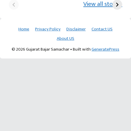
View all stories
ખેડૂતની કમાલ
આચાર્ય દેવવ્રતજી
ક
Home
Privacy Policy
Disclaimer
Contact US
About US
© 2026 Gujarat Bajar Samachar
• Built with
GeneratePress