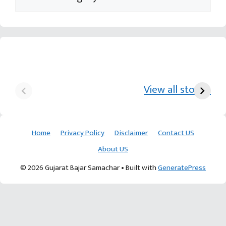
યુરિયા-DAP વગર વિઘાએ
આ પ્રકારની ખેતી પધ્‍ધતિથી
દ
₹70 હજારની કમાણી પાટણના
ખેડૂતોને અઢળક અવાક:
છો
View all stories
ખેડૂતની કમાલ
આચાર્ય દેવવ્રતજી
ક
Home
Privacy Policy
Disclaimer
Contact US
About US
© 2026 Gujarat Bajar Samachar
• Built with
GeneratePress