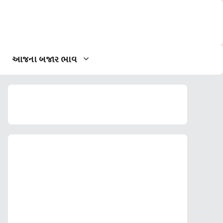
આજના બજાર ભાવ