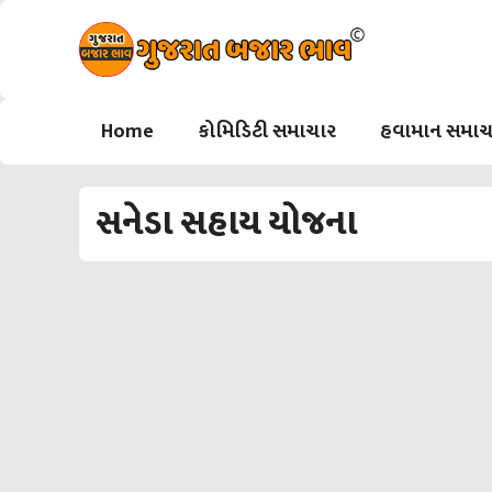
Skip
to
content
Home
કોમિડિટી સમાચાર
હવામાન સમાચ
સનેડા સહાય યોજના