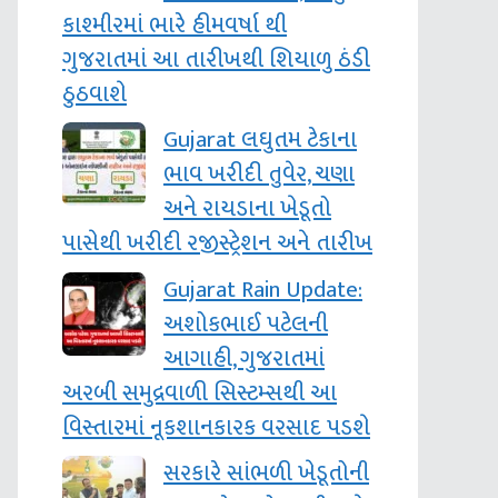
કાશ્‍મીરમાં ભારે હીમવર્ષા થી
ગુજરાતમાં આ તારીખથી શિયાળુ ઠંડી
ઠુઠવાશે
Gujarat લઘુતમ ટેકાના
ભાવ ખરીદી તુવેર, ચણા
અને રાયડાના ખેડૂતો
પાસેથી ખરીદી રજીસ્ટ્રેશન અને તારીખ
Gujarat Rain Update:
અશોકભાઈ પટેલની
આગાહી, ગુજરાતમાં
અરબી સમુદ્રવાળી સિસ્‍ટમ્‍સથી આ
વિસ્તારમાં નૂકશાનકારક વરસાદ પડશે
સરકારે સાંભળી ખેડૂતોની