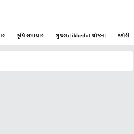
ાર
કૃષિ સમાચાર
ગુજરાત ikhedut યોજના
સ્ટોરી