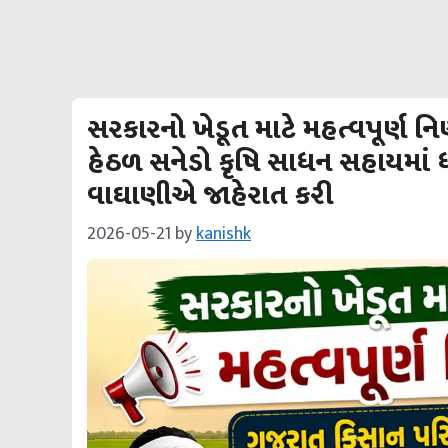
સરકારનો ખેડૂત માટે મહત્વપૂર્ણ 
હેઠળ સનેડો કૃષિ સાધન સહાયમાં ધ
વાઘાણીએ જાહેરાત કરી
2026-05-21
by
kanishk