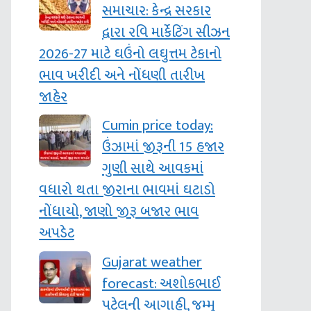
સમાચાર: કેન્દ્ર સરકાર
દ્વારા રવિ માર્કેટિંગ સીઝન
2026-27 માટે ઘઉંનો લઘુત્તમ ટેકાનો
ભાવ ખરીદી અને નોંધણી તારીખ
જાહેર
Cumin price today:
ઉંઝામાં જીરૂની 15 હજાર
ગુણી સાથે આવકમાં
વધારો થતા જીરાના ભાવમાં ઘટાડો
નોંધાયો, જાણો જીરૂ બજાર ભાવ
અપડેટ
Gujarat weather
forecast: અશોકભાઈ
પટેલની આગાહી, જમ્‍મુ