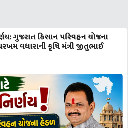
નિર્ણય: ગુજરાત કિસાન પરિવહન યોજના
રખમ વધારાની કૃષિ મંત્રી જીતુભાઈ