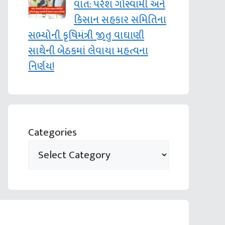
વાત: પરેશ ગોસ્વામી અને
કિસાન સહકાર સમિતિના
સભ્યોની કૃષિમંત્રી જીતુ વાઘાણી
સાથેની બેઠકમાં લેવાયા મહત્વના
નિર્ણય!
Categories