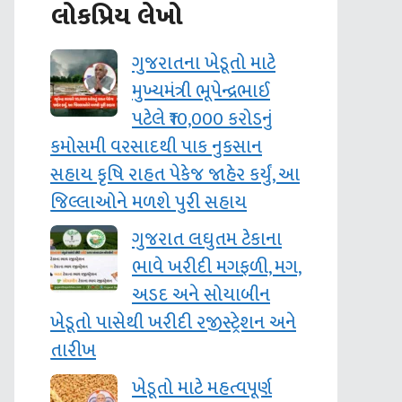
લોકપ્રિય લેખો
ગુજરાતના ખેડૂતો માટે
મુખ્યમંત્રી ભૂપેન્દ્રભાઈ
પટેલે ₹10,000 કરોડનું
કમોસમી વરસાદથી પાક નુકસાન
સહાય કૃષિ રાહત પેકેજ જાહેર કર્યું, આ
જિલ્લાઓને મળશે પુરી સહાય
ગુજરાત લઘુતમ ટેકાના
ભાવે ખરીદી મગફળી, મગ,
અડદ અને સોયાબીન
ખેડૂતો પાસેથી ખરીદી રજીસ્ટ્રેશન અને
તારીખ
ખેડૂતો માટે મહત્વપૂર્ણ