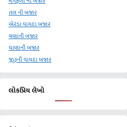
મગફળી ની બજાર
તલ ની બજાર
એરંડા વાયદા બજાર
ચણાની બજાર
ધાણાની બજાર
જીરૂની વાયદા બજાર
લોકપ્રિય લેખો