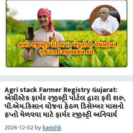
Agri stack Farmer Registry Gujarat:
એગ્રીસ્ટેક ફાર્મર રજીસ્ટ્રી પોર્ટલ દ્વારા ફરી શરુ,
પી.એમ.કિસાન યોજના હેઠળ ડિસેમ્બર માસનો
હપ્તો મેળવવા માટે ફાર્મર રજીસ્ટ્રી અનિવાર્ય
2024-12-02
by
kanishk