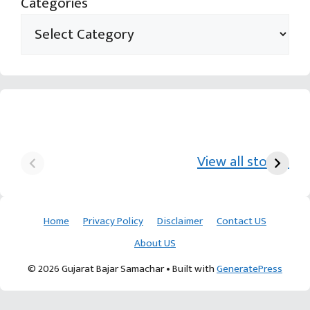
Categories
યુરિયા-DAP વગર વિઘાએ
આ પ્રકારની ખેતી પધ્‍ધતિથી
દ
₹70 હજારની કમાણી પાટણના
ખેડૂતોને અઢળક અવાક:
છો
View all stories
ખેડૂતની કમાલ
આચાર્ય દેવવ્રતજી
ક
Home
Privacy Policy
Disclaimer
Contact US
About US
© 2026 Gujarat Bajar Samachar
• Built with
GeneratePress