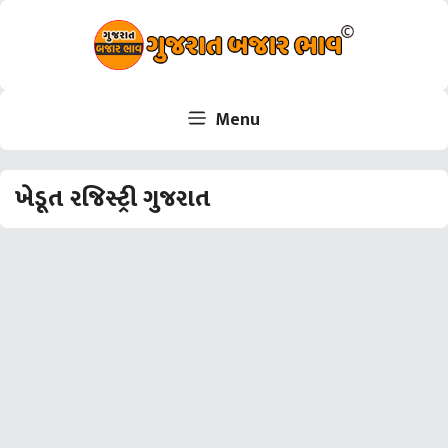
Skip
to
content
Menu
ખેડૂત રજિસ્ટ્રી ગુજરાત