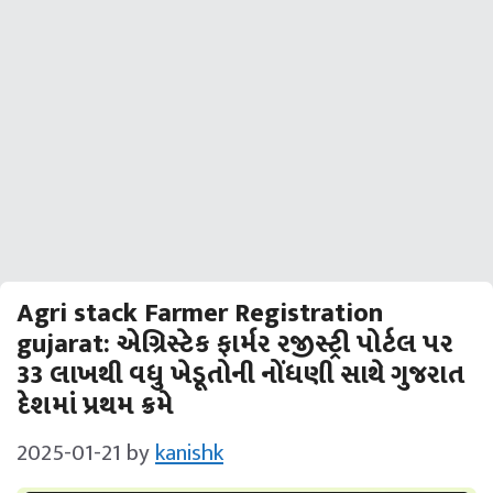
Agri stack Farmer Registration
gujarat: એગ્રિસ્ટેક ફાર્મર રજીસ્ટ્રી પોર્ટલ પર
33 લાખથી વધુ ખેડૂતોની નોંધણી સાથે ગુજરાત
દેશમાં પ્રથમ ક્રમે
2025-01-21
by
kanishk