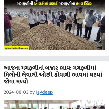
આજના મગફળીનાં બજાર ભાવ: મગફળીમાં
મિલોની લેવાલી ઓછી હોવાથી ભાવમાં ઘટયાં
જોવા મળ્યો
2024-08-03
by
Jaydeep