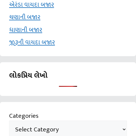
એરંડા વાયદા બજાર
ચણાની બજાર
ધાણાની બજાર
જીરૂની વાયદા બજાર
લોકપ્રિય લેખો
Categories