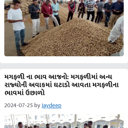
મગફળી ના ભાવ આજનો: મગફળીમાં અન્ય
રાજ્યોની અવાકમાં ઘટાડો આવતા મગફળીના
ભાવમાં ઉછાળો
2024-07-25
by
Jaydeep