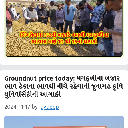
Groundnut price today: મગફળીના બજાર
ભાવ ટેકાના ભાવથી નીચે રહેવાની જૂનાગઢ કૃષિ
યુનિવર્સિટીની આગાહી
2024-11-17
by
Jaydeep