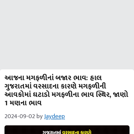
આજના મગફળીનાં બજાર ભાવ: હાલ
ગુજરાતમાં વરસાદના કારણે મગફળીની
આવકોમાં ઘટાડો મગફળીના ભાવ સ્થિર, જાણો
1 મણના ભાવ
2024-09-02
by
Jaydeep