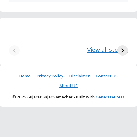
યુરિયા-DAP વગર વિઘાએ
આ પ્રકારની ખેતી પધ્‍ધતિથી
દ
₹70 હજારની કમાણી પાટણના
ખેડૂતોને અઢળક અવાક:
છો
View all stories
ખેડૂતની કમાલ
આચાર્ય દેવવ્રતજી
ક
Home
Privacy Policy
Disclaimer
Contact US
About US
© 2026 Gujarat Bajar Samachar
• Built with
GeneratePress