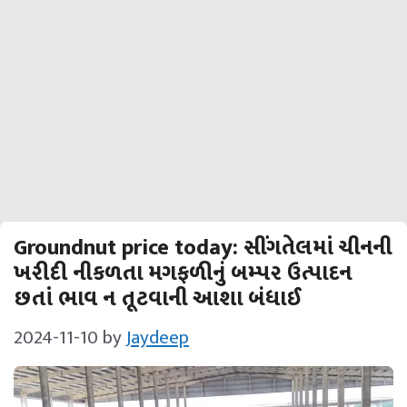
Groundnut price today: સીંગતેલમાં ચીનની
ખરીદી નીકળતા મગફળીનું બમ્પર ઉત્પાદન
છતાં ભાવ ન તૂટવાની આશા બંધાઈ
2024-11-10
by
Jaydeep