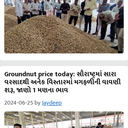
Groundnut price today: સૌરાષ્ટ્રમાં સારા
વરસાદથી અનેક વિસ્તારમાં મગફળીની વાવણી
શરૂ, જાણો 1 મણના ભાવ
2024-06-25
by
Jaydeep