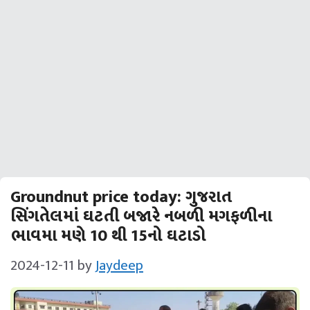
Groundnut price today: ગુજરાત
સિંગતેલમાં ઘટતી બજારે નબળી મગફળીના
ભાવમા મણે 10 થી 15નો ઘટાડો
2024-12-11
by
Jaydeep