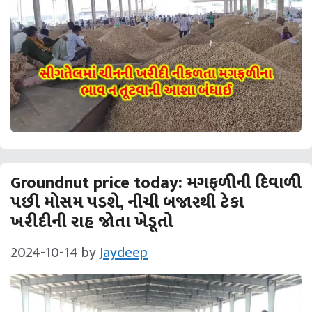
Groundnut price today: મગફળીની દિવાળી
પછી મોસમ પડશે, નીચી બજારથી ટેકા
ખરીદીની રાહ જોતા ખેડૂતો
2024-10-14
by
Jaydeep