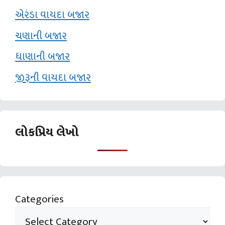
એરંડા વાયદા બજાર
ચણાની બજાર
ધાણાની બજાર
જીરૂની વાયદા બજાર
લોકપ્રિય લેખો
Categories