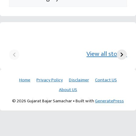
યુરિયા-DAP વગર વિઘાએ
આ પ્રકારની ખેતી પધ્‍ધતિથી
દ
₹70 હજારની કમાણી પાટણના
ખેડૂતોને અઢળક અવાક:
છો
View all stories
ખેડૂતની કમાલ
આચાર્ય દેવવ્રતજી
ક
Home
Privacy Policy
Disclaimer
Contact US
About US
© 2026 Gujarat Bajar Samachar
• Built with
GeneratePress