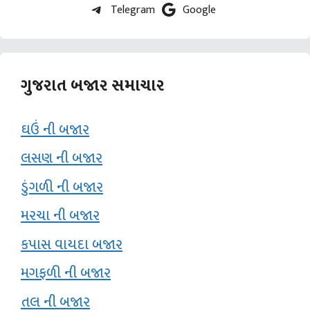
Telegram
Google
ગુજરાત બજાર સમાચાર
ઘઉં ની બજાર
લસણ ની બજાર
ડુંગળી ની બજાર
મરચા ની બજાર
કપાસ વાયદા બજાર
મગફળી ની બજાર
તલ ની બજાર