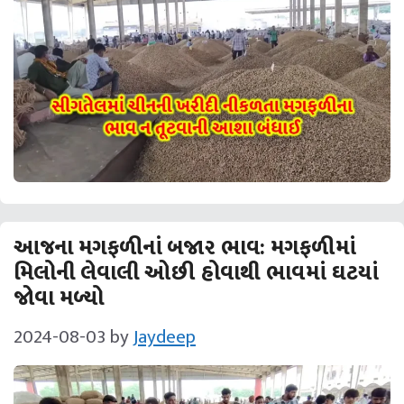
આજના મગફળીનાં બજાર ભાવ: મગફળીમાં
મિલોની લેવાલી ઓછી હોવાથી ભાવમાં ઘટયાં
જોવા મળ્યો
2024-08-03
by
Jaydeep