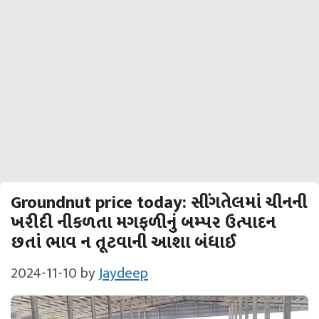
Groundnut price today: સીંગતેલમાં ચીનની
ખરીદી નીકળતા મગફળીનું બમ્પર ઉત્પાદન
છતાં ભાવ ન તૂટવાની આશા બંધાઈ
2024-11-10
by
Jaydeep