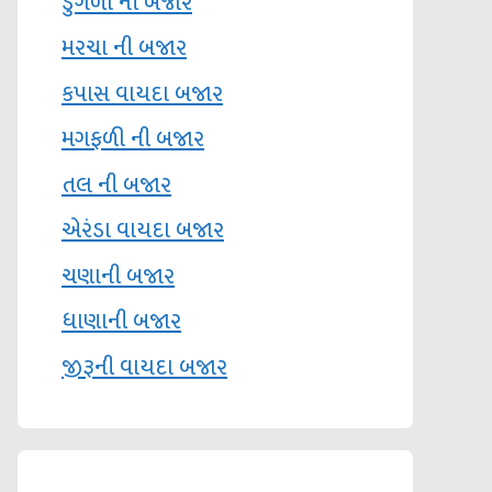
ડુંગળી ની બજાર
મરચા ની બજાર
કપાસ વાયદા બજાર
મગફળી ની બજાર
તલ ની બજાર
એરંડા વાયદા બજાર
ચણાની બજાર
ધાણાની બજાર
જીરૂની વાયદા બજાર