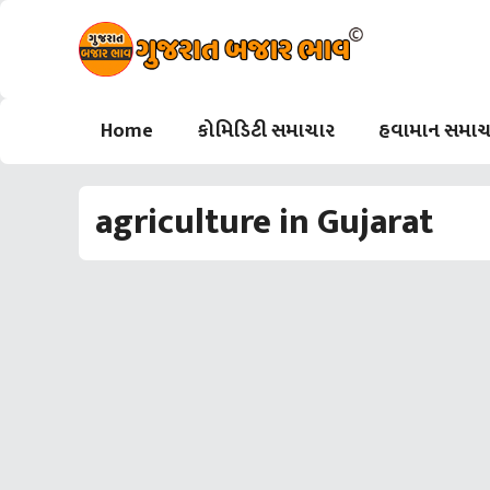
Skip
to
content
Home
કોમિડિટી સમાચાર
હવામાન સમાચ
agriculture in Gujarat