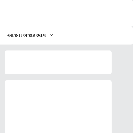
આજના બજાર ભાવ