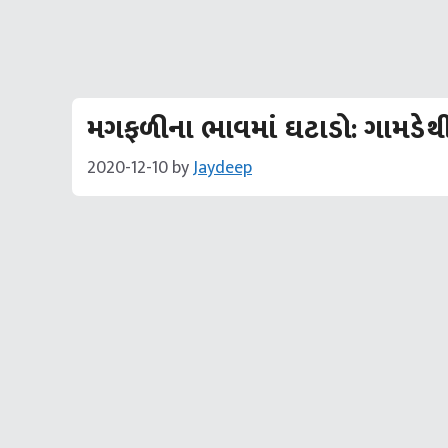
મગફળીના ભાવમાં ઘટાડો: ગામડેથ
2020-12-10
by
Jaydeep