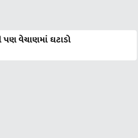
ી પણ વેચાણમાં ઘટાડો