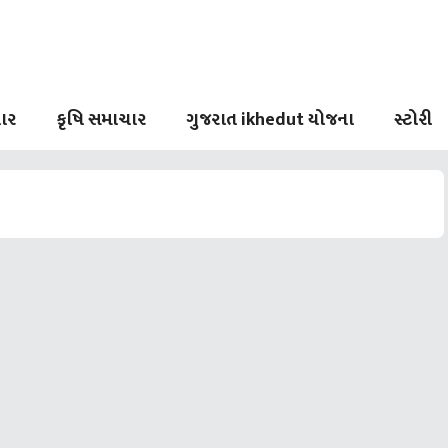
ાર
કૃષિ સમાચાર
ગુજરાત ikhedut યોજના
સ્ટોરી