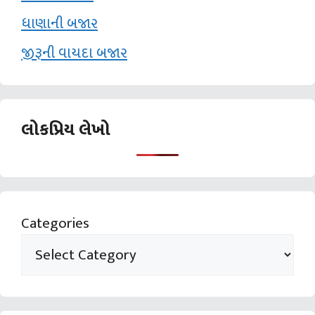
ધાણાની બજાર
જીરૂની વાયદા બજાર
લોકપ્રિય લેખો
Categories