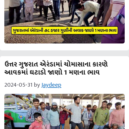
ઉત્તર ગુજરાત એરંડામાં ચોમાસાના કારણે
આવકમાં ઘટાડો જાણો 1 મણના ભાવ
2024-05-31
by
Jaydeep