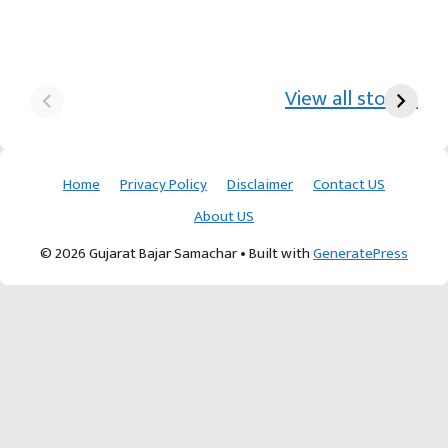
યુરિયા-DAP વગર વિઘાએ
આ પ્રકારની ખેતી પધ્‍ધતિથી
દ
₹70 હજારની કમાણી પાટણના
ખેડૂતોને અઢળક અવાક:
છો
View all stories
ખેડૂતની કમાલ
આચાર્ય દેવવ્રતજી
ક
Home
Privacy Policy
Disclaimer
Contact US
About US
© 2026 Gujarat Bajar Samachar
• Built with
GeneratePress