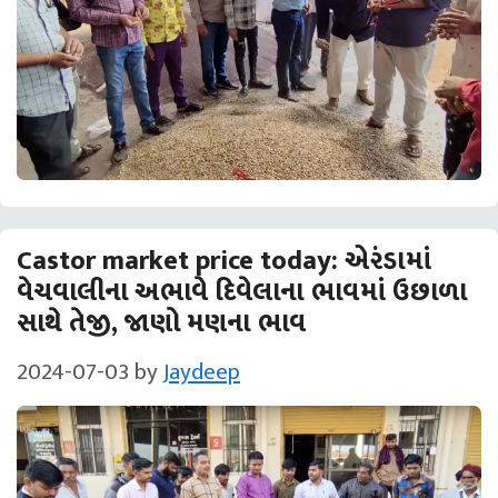
Castor market price today: એરંડામાં
વેચવાલીના અભાવે દિવેલાના ભાવમાં ઉછાળા
સાથે તેજી, જાણો મણના ભાવ
2024-07-03
by
Jaydeep