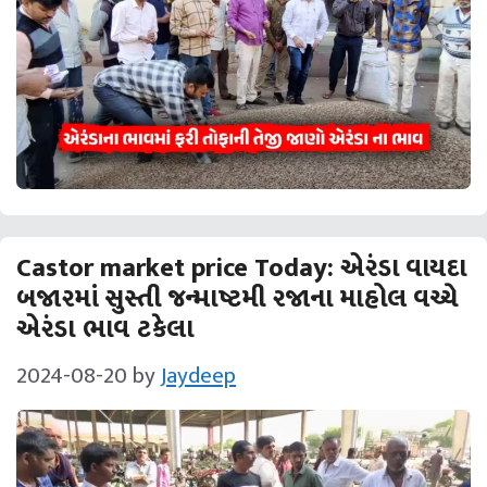
Castor market price Today: એરંડા વાયદા
બજારમાં સુસ્તી જન્માષ્ટમી રજાના માહોલ વચ્ચે
એરંડા ભાવ ટકેલા
2024-08-20
by
Jaydeep