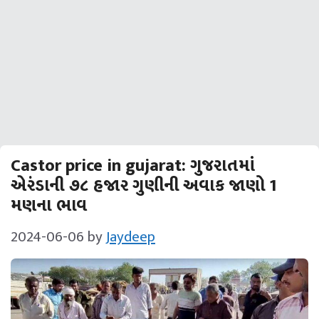
Castor price in gujarat: ગુજરાતમાં
એરંડાની ૭૮ હજાર ગુણીની અવાક જાણો 1
મણના ભાવ
2024-06-06
by
Jaydeep