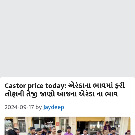
Castor price today: એરંડાના ભાવમાં ફરી
તોફાની તેજી જાણો આજના એરંડા ના ભાવ
2024-09-17
by
Jaydeep