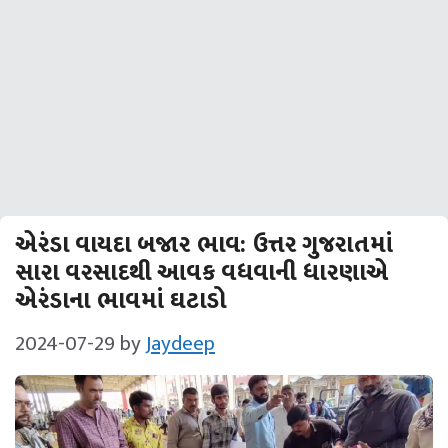
એરંડા વાયદા બજાર ભાવ: ઉત્તર ગુજરાતમાં
સારા વરસાદથી આવક વધવાની ધારણાએ
એરંડાના ભાવમાં ઘટાડો
2024-07-29
by
Jaydeep