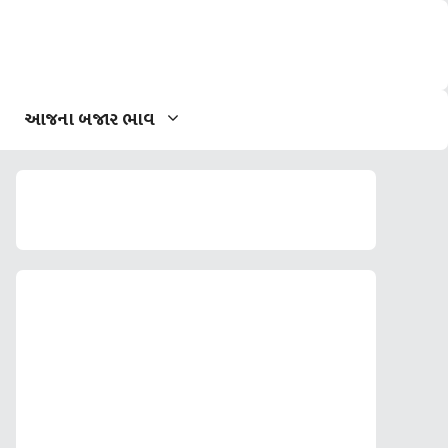
આજના બજાર ભાવ