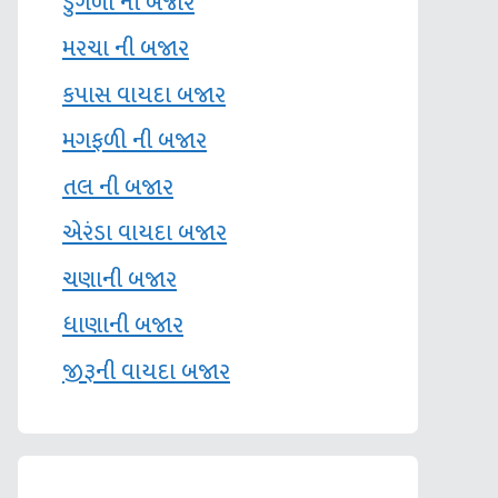
ડુંગળી ની બજાર
મરચા ની બજાર
કપાસ વાયદા બજાર
મગફળી ની બજાર
તલ ની બજાર
એરંડા વાયદા બજાર
ચણાની બજાર
ધાણાની બજાર
જીરૂની વાયદા બજાર