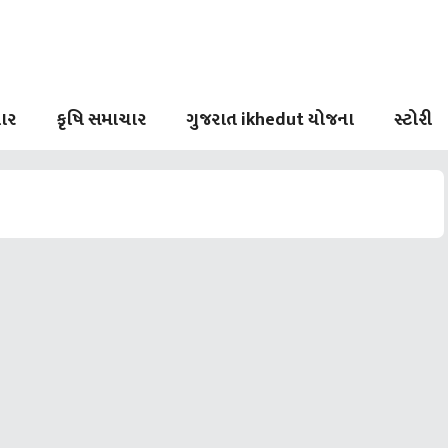
ાર
કૃષિ સમાચાર
ગુજરાત ikhedut યોજના
સ્ટોરી