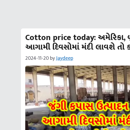
Cotton price today: અમેરિકા, બ
આગામી દિવસોમાં મંદી લાવશે તો ક
2024-11-20
by
Jaydeep