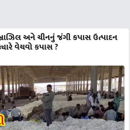
્રાઝિલ અને ચીનનું જંગી કપાસ ઉત્પાદન
્યારે વેચવો કપાસ ?