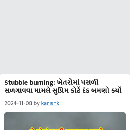
Stubble burning: ખેતરોમાં પરાળી
સળગાવવા મામલે સુપ્રિમ કોર્ટે દંડ બમણો કર્યો
2024-11-08
by
kanishk