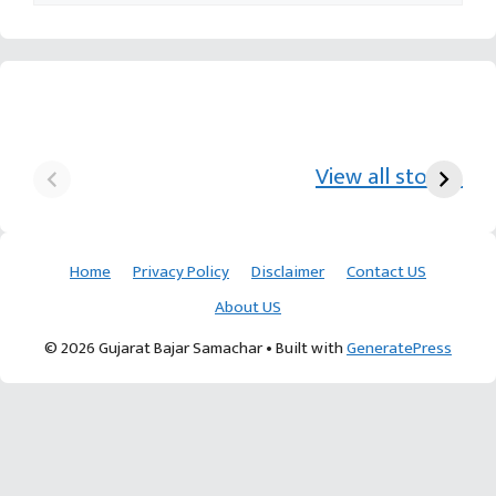
યુરિયા-DAP વગર વિઘાએ
આ પ્રકારની ખેતી પધ્‍ધતિથી
દ
₹70 હજારની કમાણી પાટણના
ખેડૂતોને અઢળક અવાક:
છો
View all stories
ખેડૂતની કમાલ
આચાર્ય દેવવ્રતજી
ક
Home
Privacy Policy
Disclaimer
Contact US
About US
© 2026 Gujarat Bajar Samachar
• Built with
GeneratePress