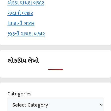
એરંડા વાયદા બજાર
ચણાની બજાર
ધાણાની બજાર
જીરૂની વાયદા બજાર
લોકપ્રિય લેખો
Categories