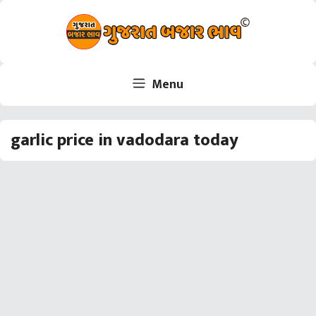
Skip
to
content
Menu
garlic price in vadodara today