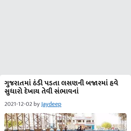
ગુજરાતમાં ઠંડી પડતા લસણની બજારમાં હવે
સુધારો દેખાય તેવી સંભાવનાં
2021-12-02
by
Jaydeep