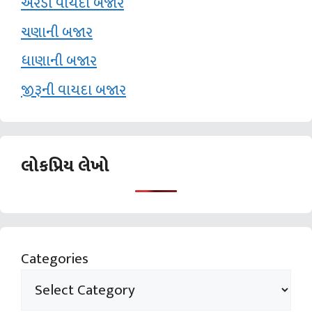
એરંડા વાયદા બજાર
ચણાની બજાર
ધાણાની બજાર
જીરૂની વાયદા બજાર
લોકપ્રિય લેખો
Categories