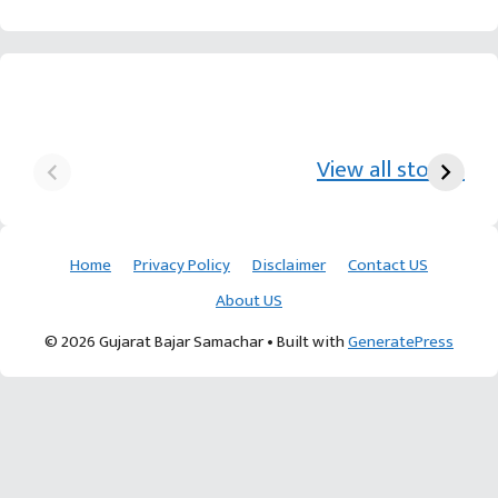
યુરિયા-DAP વગર વિઘાએ
આ પ્રકારની ખેતી પધ્‍ધતિથી
દ
₹70 હજારની કમાણી પાટણના
ખેડૂતોને અઢળક અવાક:
છો
View all stories
ખેડૂતની કમાલ
આચાર્ય દેવવ્રતજી
ક
Home
Privacy Policy
Disclaimer
Contact US
About US
© 2026 Gujarat Bajar Samachar
• Built with
GeneratePress