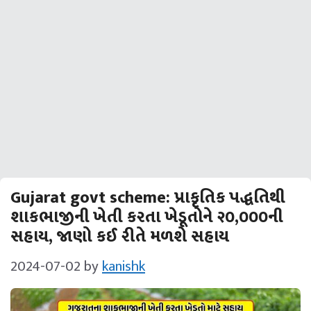
Gujarat govt scheme: પ્રાકૃતિક પદ્ધતિથી
શાકભાજીની ખેતી કરતા ખેડૂતોને ૨૦,૦૦૦ની
સહાય, જાણો કઈ રીતે મળશે સહાય
2024-07-02
by
kanishk