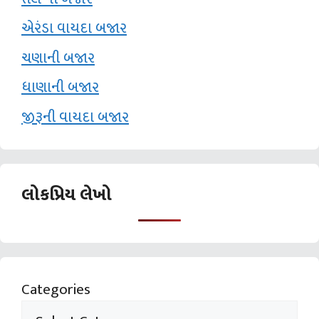
એરંડા વાયદા બજાર
ચણાની બજાર
ધાણાની બજાર
જીરૂની વાયદા બજાર
લોકપ્રિય લેખો
Categories