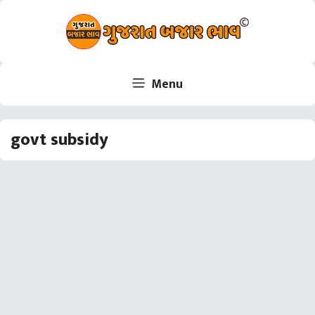
Skip
to
content
Menu
govt subsidy