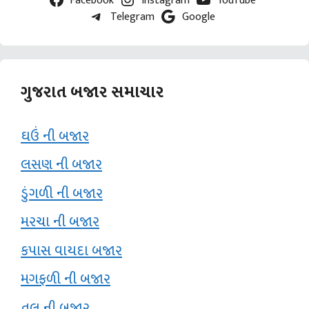
Telegram
Google
ગુજરાત બજાર સમાચાર
ઘઉં ની બજાર
લસણ ની બજાર
ડુંગળી ની બજાર
મરચા ની બજાર
કપાસ વાયદા બજાર
મગફળી ની બજાર
તલ ની બજાર