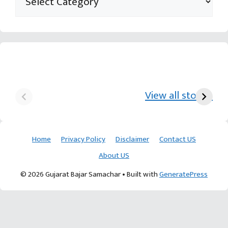
યુરિયા-DAP વગર વિઘાએ
આ પ્રકારની ખેતી પધ્‍ધતિથી
દ
₹70 હજારની કમાણી પાટણના
ખેડૂતોને અઢળક અવાક:
છો
View all stories
ખેડૂતની કમાલ
આચાર્ય દેવવ્રતજી
ક
Home
Privacy Policy
Disclaimer
Contact US
About US
© 2026 Gujarat Bajar Samachar
• Built with
GeneratePress