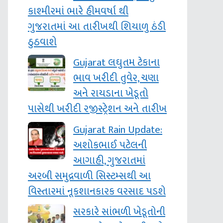
કાશ્‍મીરમાં ભારે હીમવર્ષા થી
ગુજરાતમાં આ તારીખથી શિયાળુ ઠંડી
ઠુઠવાશે
Gujarat લઘુતમ ટેકાના
ભાવ ખરીદી તુવેર, ચણા
અને રાયડાના ખેડૂતો
પાસેથી ખરીદી રજીસ્ટ્રેશન અને તારીખ
Gujarat Rain Update:
અશોકભાઈ પટેલની
આગાહી, ગુજરાતમાં
અરબી સમુદ્રવાળી સિસ્‍ટમ્‍સથી આ
વિસ્તારમાં નૂકશાનકારક વરસાદ પડશે
સરકારે સાંભળી ખેડૂતોની