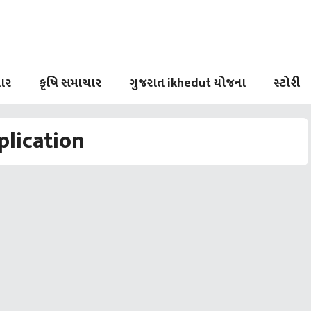
ાર
કૃષિ સમાચાર
ગુજરાત ikhedut યોજના
સ્ટોરી
plication