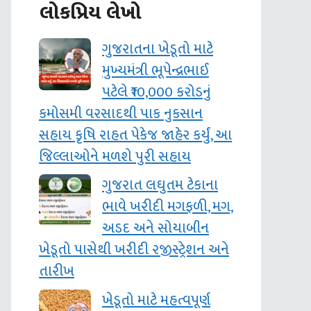
લોકપ્રિય લેખો
ગુજરાતના ખેડૂતો માટે
મુખ્યમંત્રી ભૂપેન્દ્રભાઈ
પટેલે ₹10,000 કરોડનું
કમોસમી વરસાદથી પાક નુકસાન
સહાય કૃષિ રાહત પેકેજ જાહેર કર્યું, આ
જિલ્લાઓને મળશે પુરી સહાય
ગુજરાત લઘુતમ ટેકાના
ભાવે ખરીદી મગફળી, મગ,
અડદ અને સોયાબીન
ખેડૂતો પાસેથી ખરીદી રજીસ્ટ્રેશન અને
તારીખ
ખેડૂતો માટે મહત્વપૂર્ણ