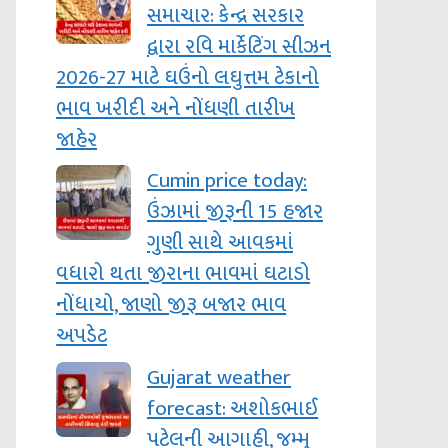
સમાચાર: કેન્દ્ર સરકાર
દ્વારા રવિ માર્કેટિંગ સીઝન
2026-27 માટે ઘઉંનો લઘુત્તમ ટેકાનો
ભાવ ખરીદી અને નોંધણી તારીખ
જાહેર
Cumin price today:
ઉંઝામાં જીરૂની 15 હજાર
ગુણી સાથે આવકમાં
વધારો થતા જીરાના ભાવમાં ઘટાડો
નોંધાયો, જાણો જીરૂ બજાર ભાવ
અપડેટ
Gujarat weather
forecast: અશોકભાઈ
પટેલની આગાહી, જમ્‍મુ