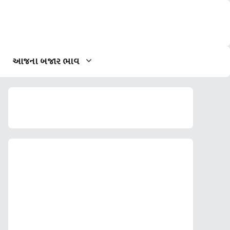
આજના બજાર ભાવ