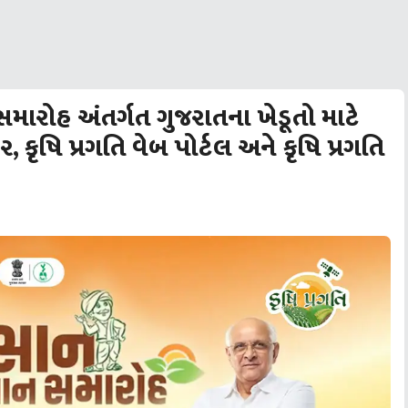
મારોહ અંતર્ગત ગુજરાતના ખેડૂતો માટે
્ટર, કૃષિ પ્રગતિ વેબ પોર્ટલ અને કૃષિ પ્રગતિ