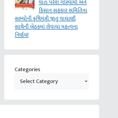
વાત: પરેશ ગોસ્વામી અને
કિસાન સહકાર સમિતિના
સભ્યોની કૃષિમંત્રી જીતુ વાઘાણી
સાથેની બેઠકમાં લેવાયા મહત્વના
નિર્ણય!
Categories