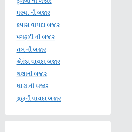
ડુંગળી ની બજાર
મરચા ની બજાર
કપાસ વાયદા બજાર
મગફળી ની બજાર
તલ ની બજાર
એરંડા વાયદા બજાર
ચણાની બજાર
ધાણાની બજાર
જીરૂની વાયદા બજાર