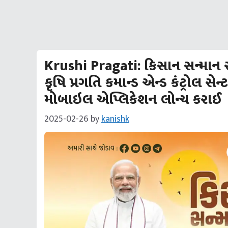
Krushi Pragati: કિસાન સન્માન સ
કૃષિ પ્રગતિ કમાન્ડ એન્ડ કંટ્રોલ સેન
મોબાઇલ એપ્લિકેશન લોન્ચ કરાઈ
2025-02-26
by
kanishk