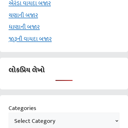
એરંડા વાયદા બજાર
ચણાની બજાર
ધાણાની બજાર
જીરૂની વાયદા બજાર
લોકપ્રિય લેખો
Categories