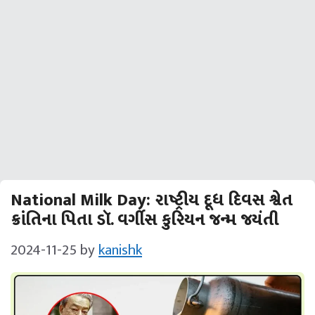
National Milk Day: રાષ્ટ્રીય દૂધ દિવસ શ્વેત
ક્રાંતિના પિતા ડૉ. વર્ગીસ કુરિયન જન્મ જયંતી
2024-11-25
by
kanishk