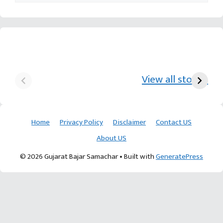
યુરિયા-DAP વગર વિઘાએ
આ પ્રકારની ખેતી પધ્‍ધતિથી
દ
₹70 હજારની કમાણી પાટણના
ખેડૂતોને અઢળક અવાક:
છો
View all stories
ખેડૂતની કમાલ
આચાર્ય દેવવ્રતજી
ક
Home
Privacy Policy
Disclaimer
Contact US
About US
© 2026 Gujarat Bajar Samachar
• Built with
GeneratePress