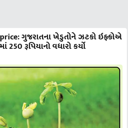
price: ગુજરાતના ખેડુતોને ઝટકો ઇફ્કોએ
 250 રૂપિયાનો વધારો કર્યો