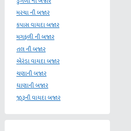
ડુંગળી ની બજાર
મરચા ની બજાર
કપાસ વાયદા બજાર
મગફળી ની બજાર
તલ ની બજાર
એરંડા વાયદા બજાર
ચણાની બજાર
ધાણાની બજાર
જીરૂની વાયદા બજાર