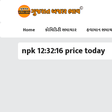
Skip
to
content
Home
કોમિડિટી સમાચાર
હવામાન સમાચ
npk 12:32:16 price today