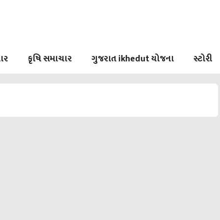
ાર
કૃષિ સમાચાર
ગુજરાત ikhedut યોજના
સ્ટોરી