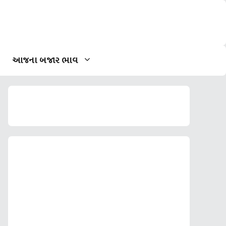
આજના બજાર ભાવ