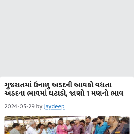
ગુજરાતમાં ઉનાળુ અડદની આવકો વધતા
અડદના ભાવમાં ધટાડો, જાણો 1 મણનો ભાવ
2024-05-29
by
Jaydeep