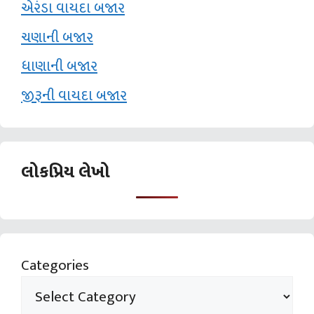
એરંડા વાયદા બજાર
ચણાની બજાર
ધાણાની બજાર
જીરૂની વાયદા બજાર
લોકપ્રિય લેખો
Categories