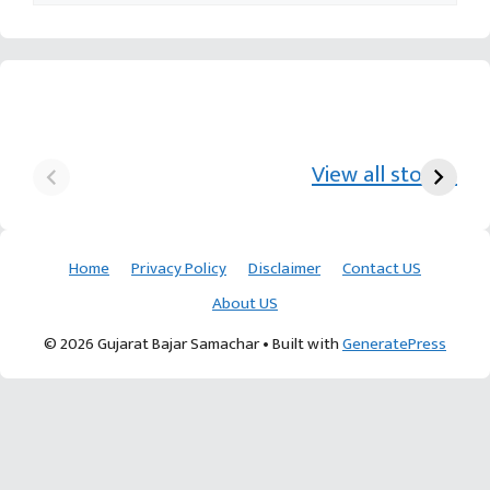
યુરિયા-DAP વગર વિઘાએ
આ પ્રકારની ખેતી પધ્‍ધતિથી
દ
₹70 હજારની કમાણી પાટણના
ખેડૂતોને અઢળક અવાક:
છો
View all stories
ખેડૂતની કમાલ
આચાર્ય દેવવ્રતજી
ક
Home
Privacy Policy
Disclaimer
Contact US
About US
© 2026 Gujarat Bajar Samachar
• Built with
GeneratePress