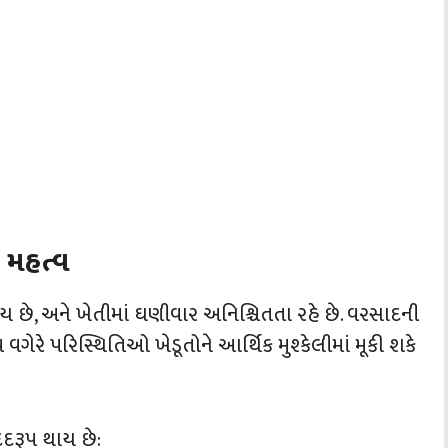
 મહત્વ
છે, અને ખેતીમાં ઘણીવાર અનિશ્ચિતતા રહે છે. વરસાદની
રે પરિસ્થિતિઓ ખેડૂતોને આર્થિક મુશ્કેલીમાં મૂકી શકે
દદરૂપ થાય છે: