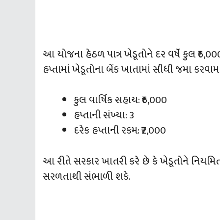
આ યોજના હેઠળ પાત્ર ખેડૂતોને દર વર્ષે કુલ ₹
હપ્તામાં ખેડૂતોના બેંક ખાતામાં સીધી જમા કરવામા
કુલ વાર્ષિક સહાય: ₹6,000
હપ્તાની સંખ્યા: 3
દરેક હપ્તાની રકમ: ₹2,000
આ રીતે સરકાર ખાતરી કરે છે કે ખેડૂતોને નિયમ
સરળતાથી સંભાળી શકે.