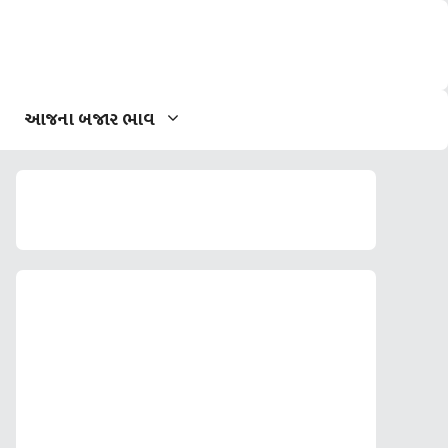
આજના બજાર ભાવ