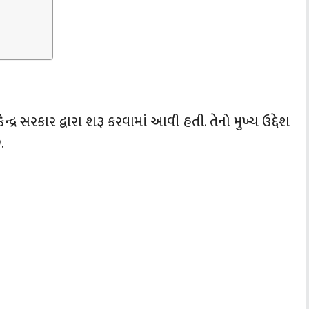
્દ્ર સરકાર દ્વારા શરૂ કરવામાં આવી હતી. તેનો મુખ્ય ઉદ્દેશ
.