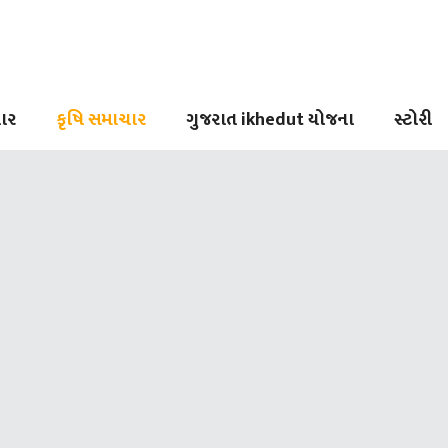
ાર
કૃષિ સમાચાર
ગુજરાત ikhedut યોજના
સ્ટોરી