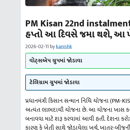
PM Kisan 22nd instalment
હપ્તો આ દિવસે જમા થશે, આ ખ
2026-02-11
by
kanishk
વોટ્સએપ ગ્રુપમાં જોડાવા
ટેલિગ્રામ ગ્રુપમાં જોડાવા
પ્રધાનમંત્રી કિસાન સન્માન નિધિ યોજના (PM-KI
અત્યંત લાભદાયી યોજના છે. આ યોજના ખાસ કરીન
બનાવવા માટે શરૂ કરવામાં આવી હતી. દેશના ક
કારણ કે ખેતી સાથે જોડાયેલા ખર્ચ, ખાતર-બીજન