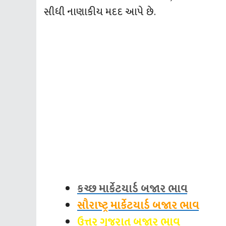
સીધી નાણાકીય મદદ આપે છે.
કચ્છ માર્કેટયાર્ડ બજાર ભાવ
સૌરાષ્ટ્ર માર્કેટયાર્ડ બજાર ભાવ
ઉત્તર ગુજરાત બજાર ભાવ