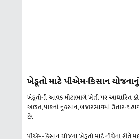
ખેડૂતો માટે પીએમ-કિસાન યોજનાનું
ખેડૂતોની આવક મોટાભાગે ખેતી પર આધારિત હોય 
અછત, પાકનો નુકસાન, બજારભાવમાં ઉતાર-ચઢાવ વગે
છે.
પીએમ-કિસાન યોજના ખેડૂતો માટે નીચેના રીતે મ