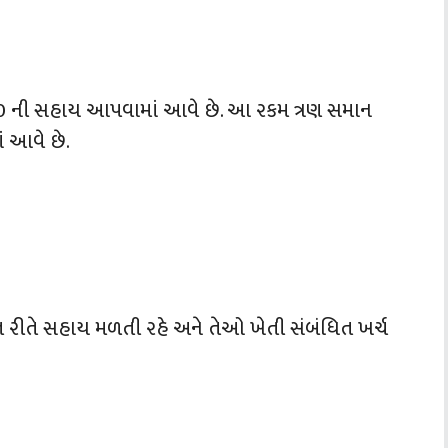
6,000 ની સહાય આપવામાં આવે છે. આ રકમ ત્રણ સમાન
ં આવે છે.
િત રીતે સહાય મળતી રહે અને તેઓ ખેતી સંબંધિત ખર્ચ