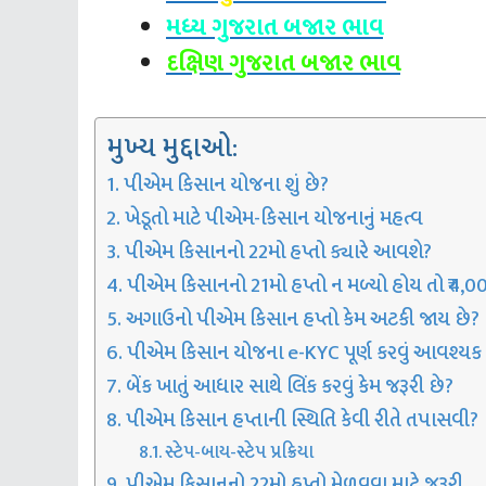
મધ્ય ગુજરાત બજાર ભાવ
દક્ષિણ ગુજરાત બજાર ભાવ
મુખ્ય મુદ્દાઓ:
પીએમ કિસાન યોજના શું છે?
ખેડૂતો માટે પીએમ-કિસાન યોજનાનું મહત્વ
પીએમ કિસાનનો 22મો હપ્તો ક્યારે આવશે?
પીએમ કિસાનનો 21મો હપ્તો ન મળ્યો હોય તો ₹4,
અગાઉનો પીએમ કિસાન હપ્તો કેમ અટકી જાય છે?
પીએમ કિસાન યોજના e-KYC પૂર્ણ કરવું આવશ્યક
બેંક ખાતું આધાર સાથે લિંક કરવું કેમ જરૂરી છે?
પીએમ કિસાન હપ્તાની સ્થિતિ કેવી રીતે તપાસવી?
સ્ટેપ-બાય-સ્ટેપ પ્રક્રિયા
પીએમ કિસાનનો 22મો હપ્તો મેળવવા માટે જરૂરી