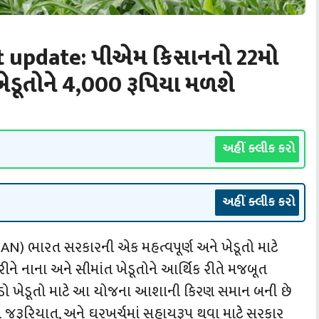
 update: પીએમ કિસાનનો 22મો
ેડૂતોને 4,000 રૂપિયા મળશે
અહીં ક્લીક કરો
અહીં ક્લીક કરો
SAN) ભારત સરકારની એક મહત્વપૂર્ણ અને ખેડૂતો માટે
ે નાના અને સીમાંત ખેડૂતોને આર્થિક રીતે મજબૂત
રોડો ખેડૂતો માટે આ યોજના આશાની કિરણ સમાન બની છે
ી જરૂરિયાત, અને ઘરખર્ચમાં સહાયરૂપ થવા માટે સરકાર