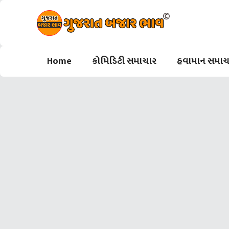
Skip
to
content
Home
કોમિડિટી સમાચાર
હવામાન સમાચ