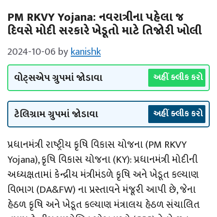
PM RKVY Yojana: નવરાત્રીના પહેલા જ
દિવસે મોદી સરકારે ખેડૂતો માટે તિજોરી ખોલી
2024-10-06
by
kanishk
વોટ્સએપ ગ્રુપમાં જોડાવા
અહીં ક્લીક કરો
ટેલિગ્રામ ગ્રુપમાં જોડાવા
અહીં ક્લીક કરો
પ્રધાનમંત્રી રાષ્‍ટ્રીય કૃષિ વિકાસ યોજના (PM RKVY
Yojana), કૃષિ વિકાસ યોજના (KY): પ્રધાનમંત્રી મોદીની
અધ્‍યક્ષતામાં કેન્‍દ્રીય મંત્રીમંડળે કૃષિ અને ખેડૂત કલ્‍યાણ
વિભાગ (DA&FW) ના પ્રસ્‍તાવને મંજૂરી આપી છે, જેના
હેઠળ કૃષિ અને ખેડૂત કલ્‍યાણ મંત્રાલય હેઠળ સંચાલિત