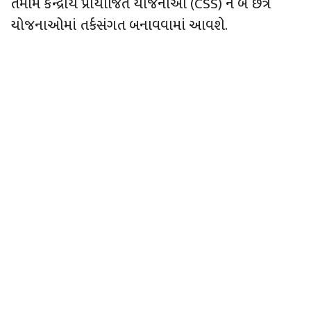
તમામ કેન્‍દ્રીય પ્રાયોજિત યોજનાઓ (CSS) ને બે છત્ર
યોજનાઓમાં તર્કસંગત બનાવવામાં આવશે.