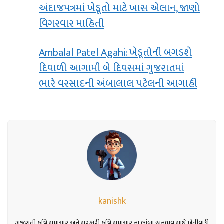
અંદાજપત્રમાં ખેડૂતો માટે ખાસ એલાન, જાણો
વિગરવાર માહિતી
Ambalal Patel Agahi: ખેડૂતોની બગડશે
દિવાળી આગામી બે દિવસમાં ગુજરાતમાં
ભારે વરસાદની અંબાલાલ પટેલની આગાહી
kanishk
ગુજરાતી કૃષિ સમાચાર અને સરકારી કૃષિ સમાચાર ના લાંબા અનુભવ સાથે ખેતીવાડી