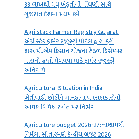
33 લાખથી વધુ ખેડૂતોની નોંધણી સાથે
ગુજરાત દેશમાં પ્રથમ ક્રમે
Agri stack Farmer Registry Gujarat:
એગ્રીસ્ટેક ફાર્મર રજીસ્ટ્રી પોર્ટલ દ્વારા ફરી
શરુ, પી.એમ.કિસાન યોજના હેઠળ ડિસેમ્બર
માસનો હપ્તો મેળવવા માટે ફાર્મર રજીસ્ટ્રી
અનિવાર્ય
Agricultural Situation in India:
ખેતીવાડી છોડીને ગામડાંના વપરાશકારોની
આવક વિવિધ સ્‍ત્રોત પર નિર્ભર
Agriculture budget 2026-27: નાણામંત્રી
નિર્મલા સીતારમણે કેન્દ્રીય બજેટ 2026