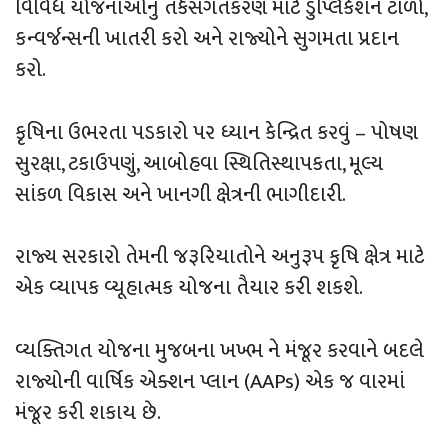
વિવિધ યોજનાઓનું તર્કસંગતકરણ માટે ડુપ્લિકેશન ટાળો,
કન્વર્જન્સની ખાતરી કરો અને રાજ્યોને સુગમતા પ્રદાન
કરો.
કૃષિના ઉભરતા પડકારો પર ધ્યાન કેન્દ્રિત કરવું – પોષણ
સુરક્ષા, ટકાઉપણું, આબોહવા સ્થિતિસ્થાપકતા, મૂલ્ય
સાંકળ વિકાસ અને ખાનગી ક્ષેત્રની ભાગીદારી.
રાજ્ય સરકારો તેમની જરૂરિયાતોને અનુરૂપ કૃષિ ક્ષેત્ર માટે
એક વ્યાપક વ્યૂહાત્મક યોજના તૈયાર કરી શકશે.
વ્યક્તિગત યોજના મુજબના ખખ્ભ ને મંજૂર કરવાને બદલે
રાજ્યોની વાર્ષિક એક્શન પ્લાન (AAPs) એક જ વારમાં
મંજૂર કરી શકાય છે.