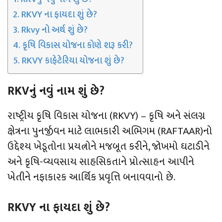
RKVY ના ફાયદા શું છે?
Rkvy નો અર્થ શું છે?
કૃષિ વિકાસ યોજના કોણે શરૂ કરી?
RKVY કાફેટેરિયા યોજના શું છે?
RKVનું નવું નામ શું છે?
રાષ્ટ્રીય કૃષિ વિકાસ યોજના (RKVY) – કૃષિ અને સંલગ્ન
ક્ષેત્રના પુનર્જીવન માટે લાભકારી અભિગમ (RAFTAAR)નો
ઉદ્દેશ્ય ખેડૂતોના પ્રયત્નોને મજબૂત કરીને, જોખમો ઘટાડીને
અને કૃષિ-વ્યવસાય સાહસિકતાને પ્રોત્સાહન આપીને
ખેતીને નફાકારક આર્થિક પ્રવૃત્તિ બનાવવાનો છે.
RKVY ના ફાયદા શું છે?