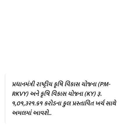
પ્રધાનમંત્રી રાષ્‍ટ્રીય કૃષિ વિકાસ યોજના (PM-
RKVY) અને કૃષિ વિકાસ યોજના (KY) રૂ.
૧,૦૧,૩૨૧.૬૧ કરોડના કુલ પ્રસ્‍તાવિત ખર્ચ સાથે
અમલમાં આવશે..