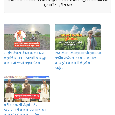
ન્યુઝ માહિતી પુરી પાડે છે.
રાષ્ટ્રીય કિસાન દિવસ: સરકાર દ્વારા
PM Dhan-Dhanya Krishi yojana:
ખેડૂતોને આપવામાં આવતી 8 અદ્ભુત
કેન્દ્રીય બજેટ 2025 માં પીએમ ધન
યોજનાઓ, જાણો સંપૂર્ણ વિગતો
ધાન્ય કૃષિ યોજનાની ખેડૂતો માટે
જાહેરાત
મોદી સરકારની ખેડૂતો માટે 2
કલ્યાણકારી યોજના: પ્રધાનમંત્રી ધન