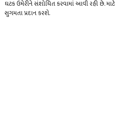
ઘટક ઉમેરીને સંશોધિત કરવામાં આવી રહી છે. માટે
સુગમતા પ્રદાન કરશે.