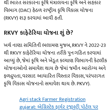
થી ભારત સરકારના કૃષિ મંત્રાલયના કૃષિ અને સહકાર
વિભાગ (DAC) હેઠળ રાષ્ટ્રીય કૃષિ વિકાસ યોજના
(RKVY) શરૂ કરવામાં આવી હતી.
RKVY કાફેટેરિયા યોજના શું છે?
ખર્ચ નાણા સમિતિની ભલામણ મુજબ, RKVY ને 2022-23
થી RKVY કાફેટેરિયા યોજના તરીકે પુનઃગઠિત કરવામાં
આવ્યું છે, જેમાં કૃષિ અને ખેડૂત કલ્યાણ વિભાગની કેટલીક
યોજનાઓનો સમાવેશ થાય છે જેમાં જમીન આરોગ્ય અને
ફળદ્રુપતા, વરસાદ આધારિત વિસ્તાર વિકાસ, પરંપરાગત
કૃષિ વિકાસ યોજનાનો સમાવેશ થાય છે. PKVY).
Agri stack Farmer Registration
gujarat: એગ્રિસ્ટેક ફાર્મર રજીસ્ટ્રી પોર્ટલ પર