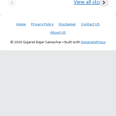
View all stories
ખેડૂતની કમાલ
આચાર્ય દેવવ્રતજી
ક
Home
Privacy Policy
Disclaimer
Contact US
About US
© 2026 Gujarat Bajar Samachar
• Built with
GeneratePress