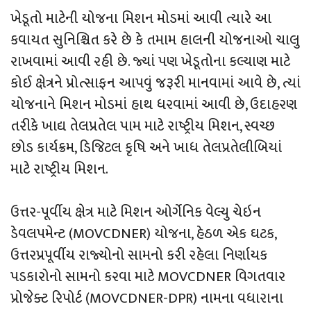
ખેડૂતો માટેની યોજના મિશન મોડમાં આવી ત્યારે આ
કવાયત સુનિશ્ચિત કરે છે કે તમામ હાલની યોજનાઓ ચાલુ
રાખવામાં આવી રહી છે. જ્યાં પણ ખેડૂતોના કલ્યાણ માટે
કોઈ ક્ષેત્રને પ્રોત્સાફન આપવું જરૂરી માનવામાં આવે છે, ત્યાં
યોજનાને મિશન મોડમાં હાથ ધરવામાં આવી છે, ઉદાહરણ
તરીકે ખાદ્ય તેલપ્રતેલ પામ માટે રાષ્ટ્રીય મિશન, સ્વચ્છ
છોડ કાર્યક્રમ, ડિજિટલ કૃષિ અને ખાધ તેલપ્રતેલીબિયાં
માટે રાષ્ટ્રીય મિશન.
ઉત્તર-પૂર્વીય ક્ષેત્ર માટે મિશન ઓર્ગેનિક વેલ્યુ ચેઇન
ડેવલપમેન્ટ (MOVCDNER) યોજના, હેઠળ એક ઘટક,
ઉત્તરપ્રપૂર્વીય રાજ્યોનો સામનો કરી રહેલા નિર્ણાયક
પડકારોનો સામનો કરવા માટે MOVCDNER વિગતવાર
પ્રોજેક્ટ રિપોર્ટ (MOVCDNER-DPR) નામના વધારાના