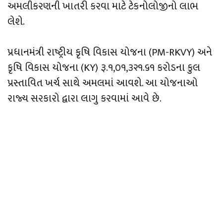
અમલીકરણની ખાતરી કરવા માટે ટેકનોલોજીનો લાભ
લેશે.
પ્રધાનમંત્રી રાષ્ટ્રીય કૃષિ વિકાસ યોજના (PM-RKVY) અને
કૃષિ વિકાસ યોજના (KY) રૂ.૧,૦૧,૩૨૧.૬૧ કરોડના કુલ
પ્રસ્‍તાવિત ખર્ચ સાથે અમલમાં આવશે. આ યોજનાઓ
રાજ્ય સરકારો દ્વારા લાગુ કરવામાં આવે છે.