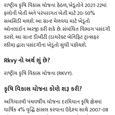
રાષ્ટ્રીય કૃષિ વિકાસ યોજના હેઠળ, ખેડૂતોને 2021-22માં
ફળોની ખેતી અને પરંપરાગત ખેતી માટે 20-50%
સબસિડી મળશે. આ ગ્રાન્ટ મેળવવા માટે ખેડૂતો
ઓનલાઈન અરજી કરી શકે છે. સંબંધિત વિભાગ પસંદગી
કરશે. આ ગ્રાન્ટ ડીબીટી (ડાયરેક્ટ બેનિફિટ ટ્રાન્સફર
સ્કીમ) દ્વારા પસંદગીના ખેડૂતો સુધી પહોંચશે.
Rkvy નો અર્થ શું છે?
રાષ્ટ્રીય કૃષિ વિકાસ યોજના (RKVY).
કૃષિ વિકાસ યોજના કોણે શરૂ કરી?
અગિયારમી પંચવર્ષીય યોજના દરમિયાન કૃષિ ક્ષેત્રમાં
વાર્ષિક 4% વૃદ્ધિ હાંસલ કરવાના ઉદ્દેશ્ય સાથે 2007-08