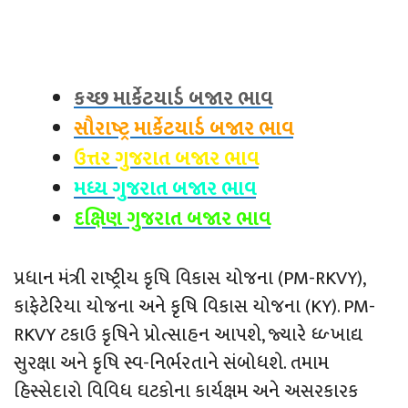
કચ્છ માર્કેટયાર્ડ બજાર ભાવ
સૌરાષ્ટ્ર માર્કેટયાર્ડ બજાર ભાવ
ઉત્તર ગુજરાત બજાર ભાવ
મધ્ય ગુજરાત બજાર ભાવ
દક્ષિણ ગુજરાત બજાર ભાવ
પ્રધાન મંત્રી રાષ્‍ટ્રીય કૃષિ વિકાસ યોજના (PM-RKVY),
કાફેટેરિયા યોજના અને કૃષિ વિકાસ યોજના (KY). PM-
RKVY ટકાઉ કૃષિને પ્રોત્સાહન આપશે, જ્યારે ધ્‍ળ્‍ ખાદ્ય
સુરક્ષા અને કૃષિ સ્વ-નિર્ભરતાને સંબોધશે. તમામ
હિસ્સેદારો વિવિધ ઘટકોના કાર્યક્ષમ અને અસરકારક