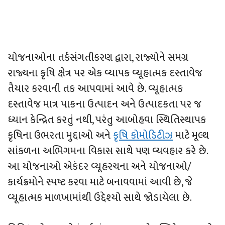
યોજનાઓના તર્કસંગતીકરણ દ્વારા, રાજ્યોને સમગ્ર
રાજ્યના કૃષિ ક્ષેત્ર પર એક વ્યાપક વ્યૂહાત્મક દસ્તાવેજ
તૈયાર કરવાની તક આપવામાં આવે છે. વ્યૂહાત્મક
દસ્તાવેજ માત્ર પાકના ઉત્પાદન અને ઉત્પાદકતા પર જ
ધ્યાન કેન્દ્રિત કરતું નથી, પરંતુ આબોહવા સ્થિતિસ્થાપક
કૃષિના ઉભરતા મુદ્દાઓ અને
કૃષિ કોમોડિટીઝ
માટે મૂલ્થ
સાંકળના અભિગમના વિકાસ સાથે પણ વ્યવહાર કરે છે.
આ યોજનાઓ એકંદર વ્યૂહરચના અને યોજનાઓ/
કાર્યક્રમોને સ્પષ્ટ કરવા માટે બનાવવામાં આવી છે, જે
વ્યૂહાત્મક માળખામાંથી ઉદ્દેશ્યો સાથે જોડાયેલા છે.