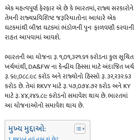
એક મહત્વપૂર્ણ ફેરફાર એ છે કે ભારતમાં, રાજ્ય સરકારોને
તેમની રાજ્યપ્રવિશિષ્ટ જરૂરિયાતોના આધારે એક
ઘટકમાંથી બીજા ઘટકમાં ભંડોળની પુનઃ ફાળવણી કરવાની
રાહત આપવામાં આવશે.
ભારતની આ યોજના રૂ. ૧,૦૧,૩૨૧.૬૧ કરોડના કુલ સૂચિત
ખર્ચમાંથી, DA&FW ના કેન્દ્રીય હિસ્સા માટે અંદાજિત ખર્ચ
રૂ. ૬૯,૦૮૮.૯૮ કરોડ અને રાજ્યોનો હિસ્સો રૂ. ૩૨,૨૩૨.૬૩
કરોડ છે. તેમાં RKVY માટે રૂ. ૫૭,૦૭૪.૭૨ કરોડ અને KY
માટે રૂ. ૪૪,૨૪૬.૮૯ કરોડનો સમાવેશ થાય છે. ભારતમાં
આ યોજનાઓનો સમાવેશ થાય છે.
મુખ્ય મુદ્દાઓ:
RKVનું નવું નામ શું છે?