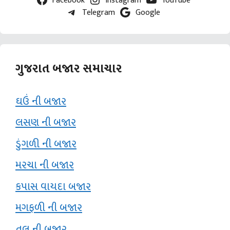
Telegram
Google
ગુજરાત બજાર સમાચાર
ઘઉં ની બજાર
લસણ ની બજાર
ડુંગળી ની બજાર
મરચા ની બજાર
કપાસ વાયદા બજાર
મગફળી ની બજાર
તલ ની બજાર