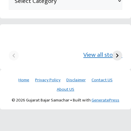
યુરિયા-DAP વગર વિઘાએ
આ પ્રકારની ખેતી પધ્‍ધતિથી
દ
₹70 હજારની કમાણી પાટણના
ખેડૂતોને અઢળક અવાક:
છો
View all stories
ખેડૂતની કમાલ
આચાર્ય દેવવ્રતજી
ક
Home
Privacy Policy
Disclaimer
Contact US
About US
© 2026 Gujarat Bajar Samachar
• Built with
GeneratePress