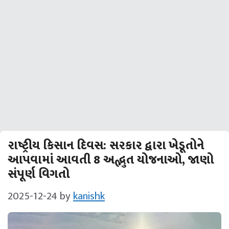
રાષ્ટ્રીય કિસાન દિવસ: સરકાર દ્વારા ખેડૂતોને
આપવામાં આવતી 8 અદ્ભુત યોજનાઓ, જાણો
સંપૂર્ણ વિગતો
2025-12-24
by
kanishk