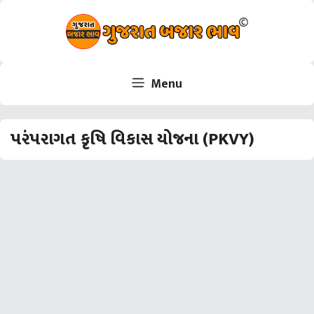
Skip
to
content
Menu
પરંપરાગત કૃષિ વિકાસ યોજના (PKVY)