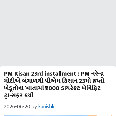
PM Kisan 23rd installment : PM નરેન્દ્ર
મોદીએ બંગાળથી પીએમ કિસાન 23મો હપ્તો
ખેડૂતોના ખાતામાં ₹2000 ડાયરેક્ટ બેનિફિટ
ટ્રાન્સફર કર્યો
2026-06-20
by
kanishk