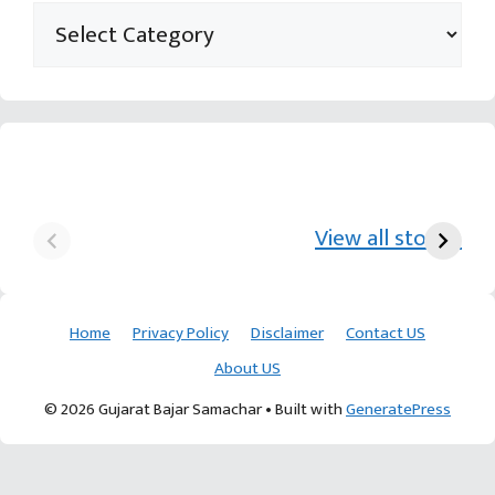
યુરિયા-DAP વગર વિઘાએ
આ પ્રકારની ખેતી પધ્‍ધતિથી
દ
₹70 હજારની કમાણી પાટણના
ખેડૂતોને અઢળક અવાક:
છો
View all stories
ખેડૂતની કમાલ
આચાર્ય દેવવ્રતજી
ક
Home
Privacy Policy
Disclaimer
Contact US
About US
© 2026 Gujarat Bajar Samachar
• Built with
GeneratePress