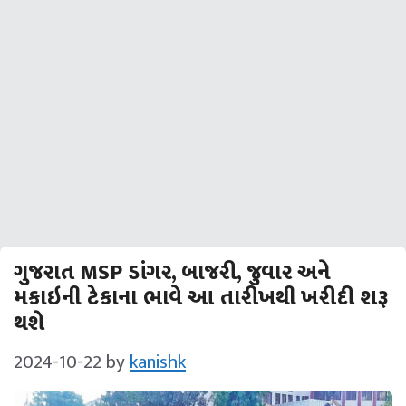
ગુજરાત MSP ડાંગર, બાજરી, જુવાર અને
મકાઇની ટેકાના ભાવે આ તારીખથી ખરીદી શરૂ
થશે
2024-10-22
by
kanishk