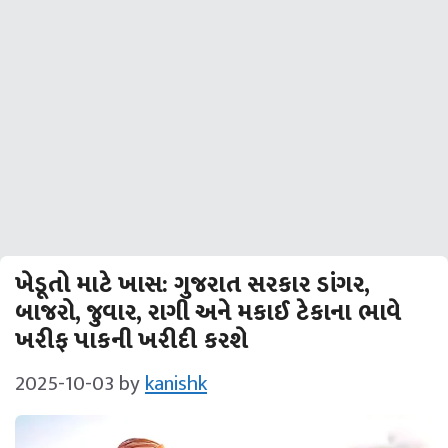
ખેડૂતો માટે ખાસ: ગુજરાત સરકાર ડાંગર,
બાજરો, જુવાર, રાગી અને મકાઈ ટેકાના ભાવે
ખરીફ પાકની ખરીદી કરશે
2025-10-03
by
kanishk