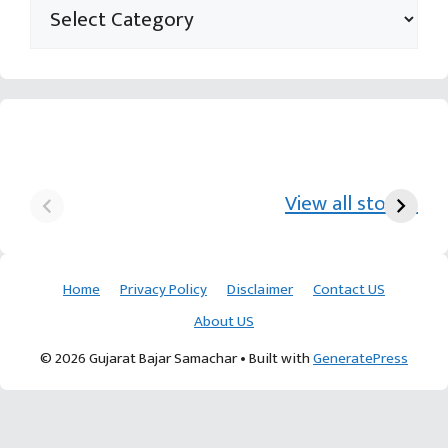
યુરિયા-DAP વગર વિઘાએ
આ પ્રકારની ખેતી પધ્‍ધતિથી
દ
₹70 હજારની કમાણી પાટણના
ખેડૂતોને અઢળક અવાક:
છો
View all stories
ખેડૂતની કમાલ
આચાર્ય દેવવ્રતજી
ક
Home
Privacy Policy
Disclaimer
Contact US
About US
© 2026 Gujarat Bajar Samachar
• Built with
GeneratePress