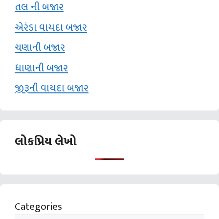
તલ ની બજાર
એરંડા વાયદા બજાર
ચણાની બજાર
ધાણાની બજાર
જીરૂની વાયદા બજાર
લોકપ્રિય લેખો
Categories