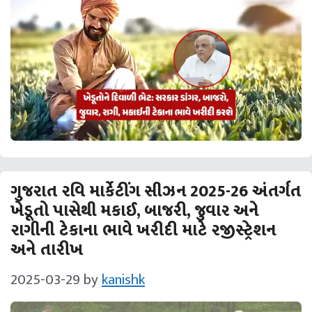
ગુજરાત રવિ માર્કેટીંગ સીઝન 2025-26 અંતર્ગત
ખેડૂતો પાસેથી મકાઈ, બાજરી, જુવાર અને
રાગીની ટેકાના ભાવે ખરીદી માટે રજીસ્ટ્રેશન
અને તારીખ
2025-03-29
by
kanishk