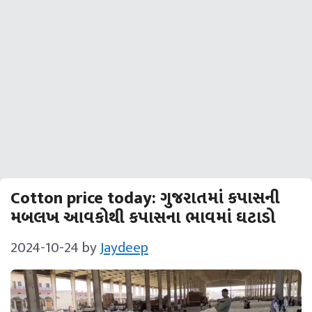
Cotton price today: ગુજરાતમાં કપાસની
મબલખ આવકોથી કપાસના ભાવમાં ઘટાડો
2024-10-24
by
Jaydeep