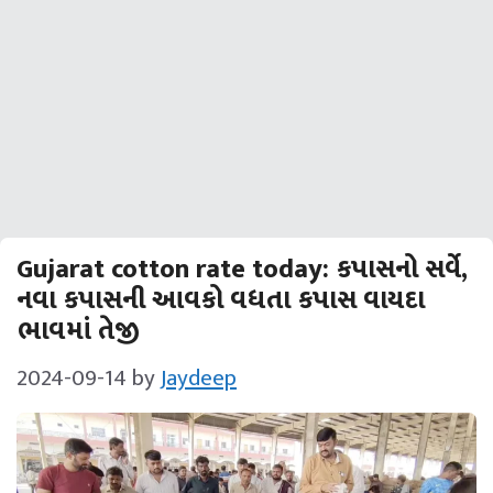
Gujarat cotton rate today: કપાસનો સર્વે,
નવા કપાસની આવકો વધતા કપાસ વાયદા
ભાવમાં તેજી
2024-09-14
by
Jaydeep