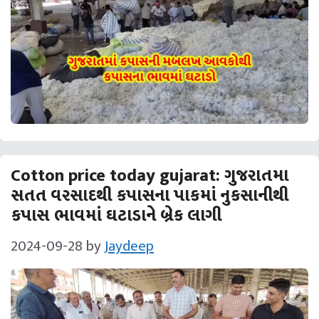
Cotton price today gujarat: ગુજરાતમા
સતત વરસાદથી કપાસના પાકમાં નુકસાનીથી
કપાસ ભાવમાં ઘટાડાને બ્રેક લાગી
2024-09-28
by
Jaydeep