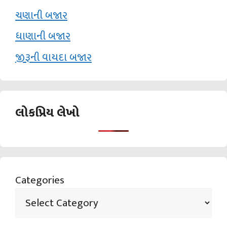
ચણાની બજાર
ધાણાની બજાર
જીરૂની વાયદા બજાર
લોકપ્રિય લેખો
Categories