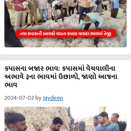
કપાસના બજાર ભાવ: કપાસમાં વેચવાલીના
અભાવે રૂના ભાવમાં ઉછાળો, જાણો આજના
ભાવ
2024-07-02
by
Jaydeep