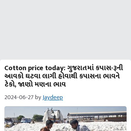
Cotton price today: ગુજરાતમાં કપાસ-રૂની
આવકો ઘટવા લાગી હોવાથી કપાસના ભાવને
ટેકો, જાણો મણના ભાવ
2024-06-27
by
Jaydeep