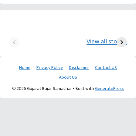
યુરિયા-DAP વગર વિઘાએ
આ પ્રકારની ખેતી પધ્‍ધતિથી
દ
₹70 હજારની કમાણી પાટણના
ખેડૂતોને અઢળક અવાક:
છો
View all stories
ખેડૂતની કમાલ
આચાર્ય દેવવ્રતજી
ક
Home
Privacy Policy
Disclaimer
Contact US
About US
© 2026 Gujarat Bajar Samachar
• Built with
GeneratePress