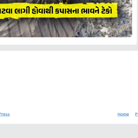
આ ખેડૂતે હવામાં ઉગાડ્યો
દેશી મહેનત અને વિદેશી
પચાસ હજારનો છોડ વાર્ષિક
ખેતીમાં આંતરપાક
છોડથી સુરેન્દ્રકુમારે
50 લાખ કમાવવાનો
પ્રયોગશિલ ખેડૂત
ખેડૂતોની કિસ્મત બદલી
અંદાજ
વિરમદેભાઇ ભીમ
Press
Home
P