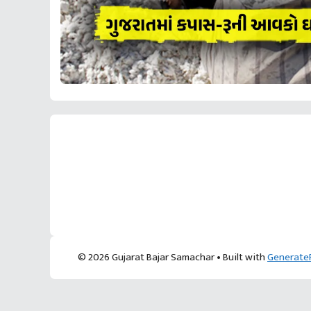
યુરિયા-DAP વગર વિઘાએ
આ પ્રકારની ખેતી પધ્‍ધતિથી
₹70 હજારની કમાણી
ખેડૂતોને અઢળક અવાક:
પાટણના ખેડૂતની કમાલ
આચાર્ય દેવવ્રતજી
© 2026 Gujarat Bajar Samachar
• Built with
Generate