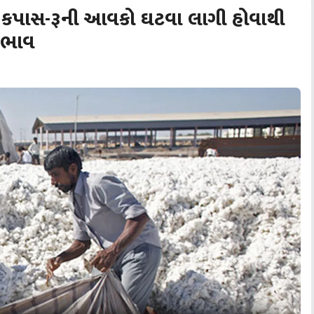
ં કપાસ-રૂની આવકો ઘટવા લાગી હોવાથી
 ભાવ