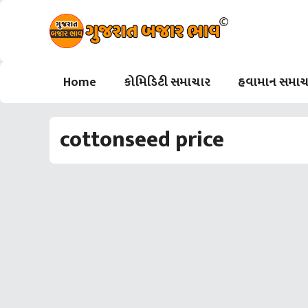
Skip
to
content
Home
કોમિડિટી સમાચાર
હવામાન સમાચ
cottonseed price