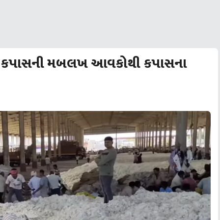
માં કપાસની મબલખ આવકોથી કપાસના