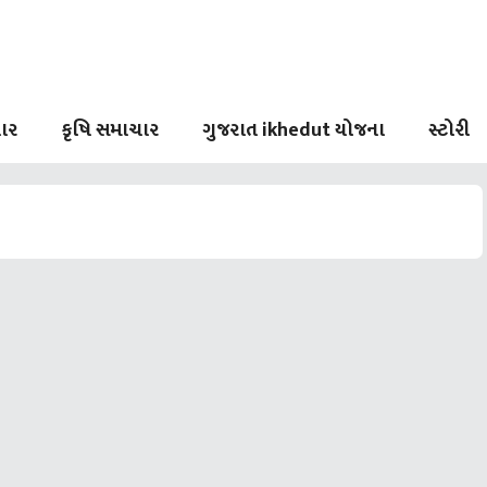
ાર
કૃષિ સમાચાર
ગુજરાત ikhedut યોજના
સ્ટોરી