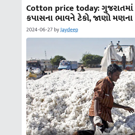
Cotton price today: ગુજરાતમા
કપાસના ભાવને ટેકો, જાણો મણના
2024-06-27
by
Jaydeep