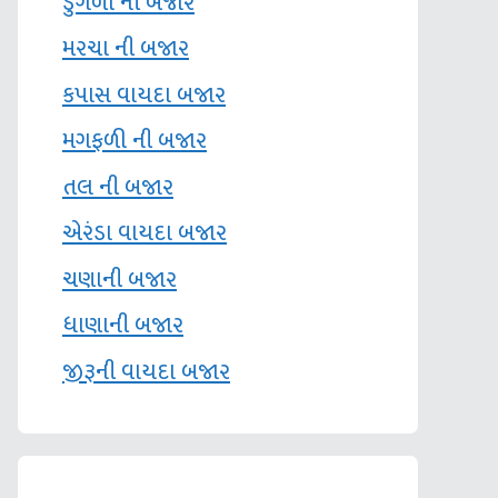
ડુંગળી ની બજાર
મરચા ની બજાર
કપાસ વાયદા બજાર
મગફળી ની બજાર
તલ ની બજાર
એરંડા વાયદા બજાર
ચણાની બજાર
ધાણાની બજાર
જીરૂની વાયદા બજાર