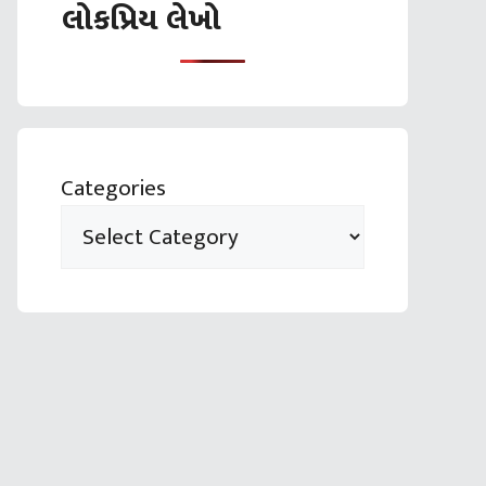
લોકપ્રિય લેખો
Categories