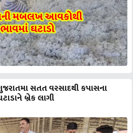
 ગુજરાતમા સતત વરસાદથી કપાસના
ાડાને બ્રેક લાગી