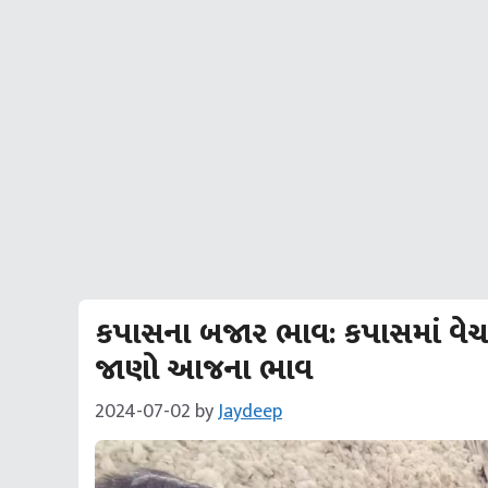
કપાસના બજાર ભાવ: કપાસમાં વેચ
જાણો આજના ભાવ
2024-07-02
by
Jaydeep