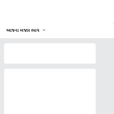
આજના બજાર ભાવ