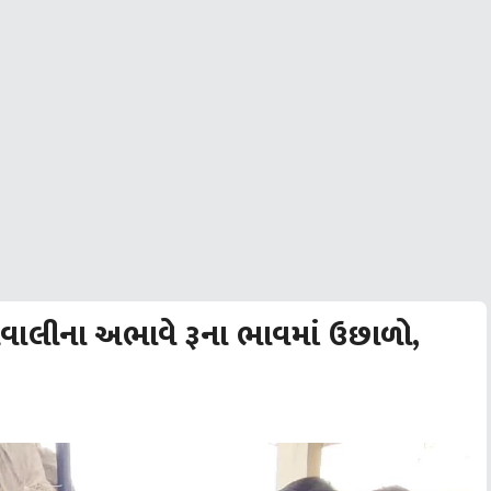
વાલીના અભાવે રૂના ભાવમાં ઉછાળો,