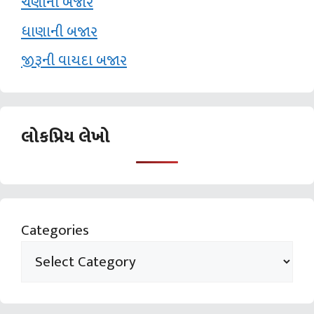
ચણાની બજાર
ધાણાની બજાર
જીરૂની વાયદા બજાર
લોકપ્રિય લેખો
Categories