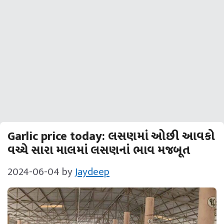
Garlic price today: લસણમાં ઓછી આવકો
વચ્ચે સારા માલમાં લસણનાં ભાવ મજબૂત
2024-06-04
by
Jaydeep