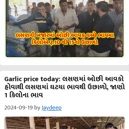
Garlic price today: લસણમાં ઓછી આવકો
હોવાથી લસણમાં ઘટયા ભાવથી ઉછાળો, જાણો
1 કિલોના ભાવ
2024-09-19
by
Jaydeep