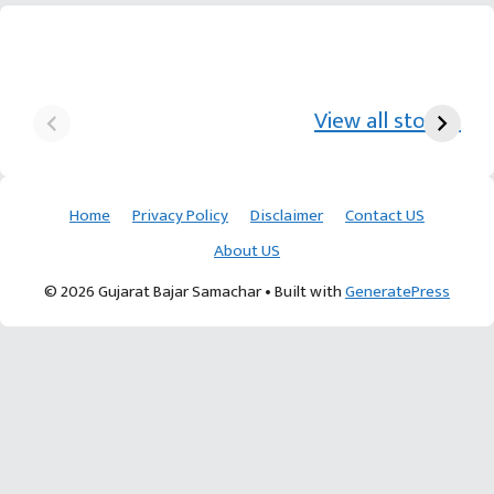
યુરિયા-DAP વગર વિઘાએ
આ પ્રકારની ખેતી પધ્‍ધતિથી
દ
₹70 હજારની કમાણી પાટણના
ખેડૂતોને અઢળક અવાક:
છો
View all stories
ખેડૂતની કમાલ
આચાર્ય દેવવ્રતજી
ક
Home
Privacy Policy
Disclaimer
Contact US
About US
© 2026 Gujarat Bajar Samachar
• Built with
GeneratePress