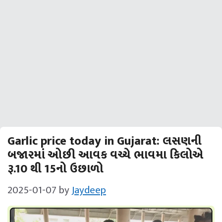
Garlic price today in Gujarat: લસણની
બજારમાં ઓછી આવક વચ્ચે ભાવમા કિલોએ
રૂ.10 થી 15નો ઉછાળો
2025-01-07
by
Jaydeep