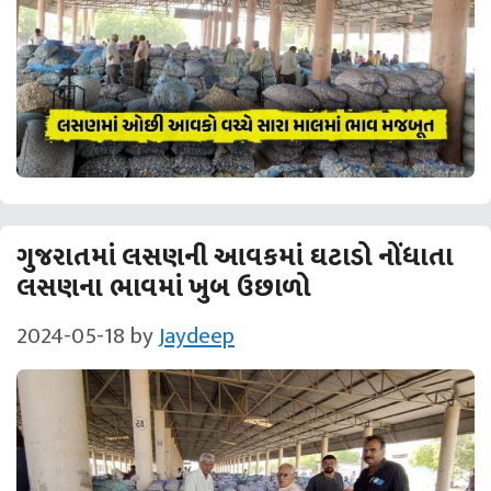
ગુજરાતમાં લસણની આવકમાં ઘટાડો નોંધાતા
લસણના ભાવમાં ખુબ ઉછાળો
2024-05-18
by
Jaydeep