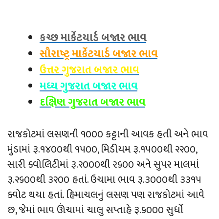
કચ્છ માર્કેટયાર્ડ બજાર ભાવ
સૌરાષ્ટ્ર માર્કેટયાર્ડ બજાર ભાવ
ઉત્તર ગુજરાત બજાર ભાવ
મધ્ય ગુજરાત બજાર ભાવ
દક્ષિણ ગુજરાત બજાર ભાવ
રાજકોટમાં લસણની ૧૦૦૦ કટ્ટાની આવક હતી અને ભાવ
મુંડામાં રૂ.૧૪૦૦થી ૧૫૦૦, મિડીયમ રૂ.૧૫૦૦થી ૨૨૦૦,
સારી ક્વોલિટીમાં રૂ.૨૦૦૦થી ર૬૦૦ અને સુપર માલમાં
રૂ.૨૬૦૦થી ૩૨૦૦ હતાં. ઉચામા ભાવ રૂ.૩૦૦૦થી ૩૩૧૫
ક્વોટ થયા હતાં. હિમાચલનું લસણ પણ રાજકોટમાં આવે
છ, જેમાં ભાવ ઊંચામાં ચાલુ સપ્તાહે રૂ.૬૦૦૦ સુર્ધો