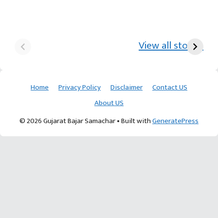
યુરિયા-DAP વગર વિઘાએ
આ પ્રકારની ખેતી પધ્‍ધતિથી
દ
₹70 હજારની કમાણી પાટણના
ખેડૂતોને અઢળક અવાક:
છો
View all stories
ખેડૂતની કમાલ
આચાર્ય દેવવ્રતજી
ક
Home
Privacy Policy
Disclaimer
Contact US
About US
© 2026 Gujarat Bajar Samachar
• Built with
GeneratePress