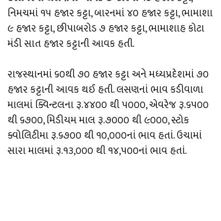
નિમચમાં ૧૫ હજાર કટ્ટા, બારનમાં ૪૦ હજાર કટ્ટા, ભામાશા
૯ હજાર કટ્ટા, છીપાબરોડ ૭ હજાર કટ્ટા, ભામાશાહ કોટા
મંડી સાત હજાર કટ્ટાની આવક હતી.
રાજસ્થાનમાં ૬૦થી ૭૦ હજાર કટ્ટા અને મધ્યપ્રદેશમાં ૭૦
હજાર કટ્ટાની આવક થઈ હતી. લસણનાં ભાવ કડીવાળા
માલમાં ક્વિન્ટલના રૂ.૪૪૦૦ થી ૫૦૦૦, એવરેજ રૂ.૬૫૦૦
થી ૬૭૦૦, મિડીયમ માલ રૂ.૭૦૦૦ થી ૯૦૦૦, સ્ટોક
ક્વોલિટીમા રૂ.૬૭૦૦ થી ૧૦,૦૦૦નાં ભાવ હતાં. ઉચામાં
સારા માલમાં રૂ.૧૩,૦૦૦ થી ૧૪,૫૦૦નાં ભાવ હતાં.