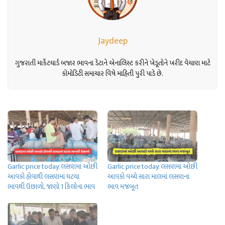
Jaydeep
ગુજરાતી માર્કેટયાર્ડ બજાર ભાવના ડેટાને એનાલિસ્ટ કરીને ખેડૂતોને ખરીદ વેચાણ માટે
કોમોડિટી સમાચાર વિષે માહિતી પુરી પાડે છે.
Garlic price today: લસણમાં ઓછી
Garlic price today: લસણમાં ઓછી
આવકો હોવાથી લસણમાં ઘટયા
આવકો વચ્ચે સારા માલમાં લસણનાં
ભાવથી ઉછાળો, જાણો 1 કિલોના ભાવ
ભાવ મજબૂત