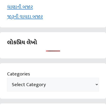
ધાણાની બજાર
જીરૂની વાયદા બજાર
લોકપ્રિય લેખો
Categories