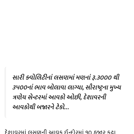
સારી ક્વોલિટીનાં લસણમાં મણનાં રૂ.૩૦૦૦ થી
૩૫૦૦નાં ભાવ બોલાવા લાગ્યા, સૌરાષ્ટ્રના મુખ્ય
ત્રણેય સેન્ટરમાં આવકો ઓછી, દેશાવરની
આવકોથી બજારને ટેકો…
દેશાવરમાં લસણની આવક ઈન્દોરમાં ૧૦ હજાર કટ્ટા,