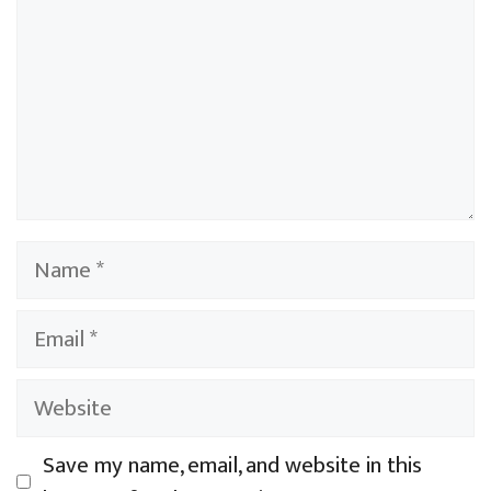
o
p
k
p
Name
Email
Website
Save my name, email, and website in this