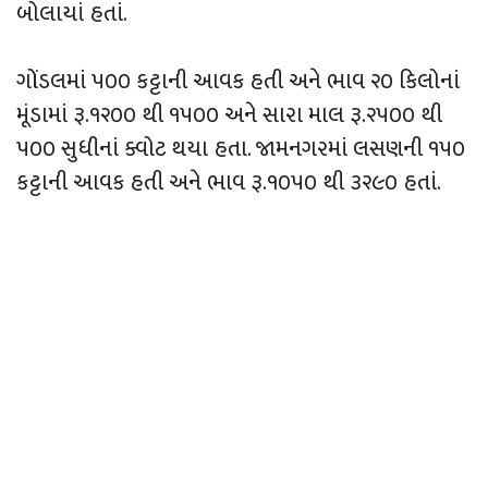
બોલાયાં હતાં.
ગોંડલમાં ૫૦૦ કટ્ટાની આવક હતી અને ભાવ ૨૦ કિલોનાં
મૂંડામાં રૂ.૧૨૦૦ થી ૧૫૦૦ અને સારા માલ રૂ.૨૫૦૦ થી
૫૦૦ સુધીનાં ક્વોટ થયા હતા. જામનગરમાં લસણની ૧૫૦
કટ્ટાની આવક હતી અને ભાવ રૂ.૧૦૫૦ થી ૩૨૯૦ હતાં.