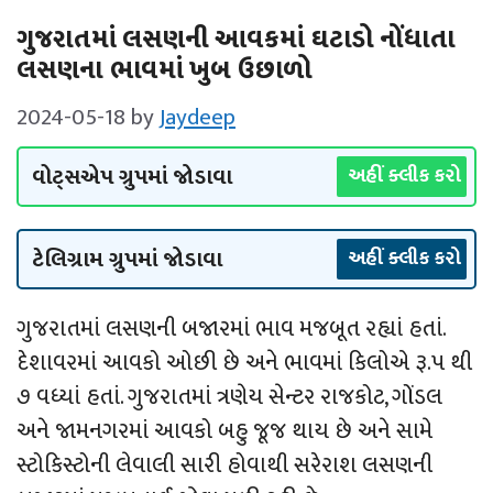
ગુજરાતમાં લસણની આવકમાં ઘટાડો નોંધાતા
લસણના ભાવમાં ખુબ ઉછાળો
2024-05-18
by
Jaydeep
વોટ્સએપ ગ્રુપમાં જોડાવા
અહીં ક્લીક કરો
ટેલિગ્રામ ગ્રુપમાં જોડાવા
અહીં ક્લીક કરો
ગુજરાતમાં લસણની બજારમાં ભાવ મજબૂત રહ્યાં હતાં.
દેશાવરમાં આવકો ઓછી છે અને ભાવમાં કિલોએ રૂ.પ થી
૭ વધ્યાં હતાં. ગુજરાતમાં ત્રણેય સેન્ટર રાજકોટ, ગોંડલ
અને જામનગરમાં આવકો બહુ જૂજ થાય છે અને સામે
સ્ટોકિસ્ટોની લેવાલી સારી હોવાથી સરેરાશ લસણની