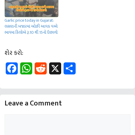
Garlic price today in Gujarat:
લસણની બજારમાં ઓછી આવક વચ્ચે
ભાવમા કિલોએ રૂ.10 થી 15નો ઉછાળો
શેર કરો:
F
W
R
X
S
a
h
e
h
c
a
d
a
Leave a Comment
e
t
d
r
b
s
i
e
Comment
o
A
t