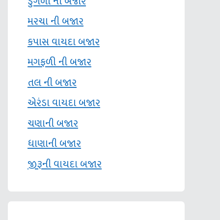
ડુંગળી ની બજાર
મરચા ની બજાર
કપાસ વાયદા બજાર
મગફળી ની બજાર
તલ ની બજાર
એરંડા વાયદા બજાર
ચણાની બજાર
ધાણાની બજાર
જીરૂની વાયદા બજાર