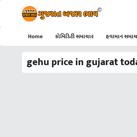
Skip
to
content
Home
કોમિડિટી સમાચાર
હવામાન સમાચ
gehu price in gujarat tod