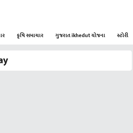
ાર
કૃષિ સમાચાર
ગુજરાત ikhedut યોજના
સ્ટોરી
ay