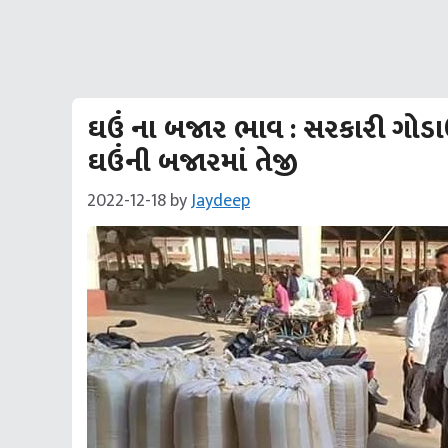
ઘઉં ના બજાર ભાવ : સરકારી ગોડા
ઘઉંની બજારમાં તેજી
2022-12-18
by
Jaydeep