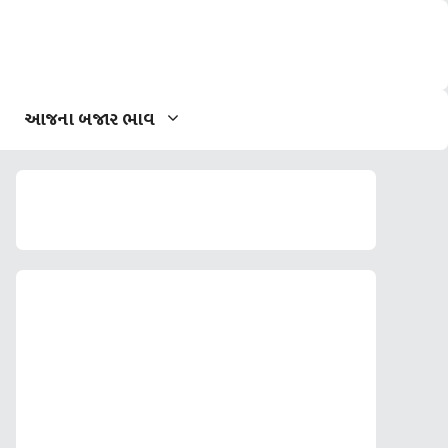
આજના બજાર ભાવ