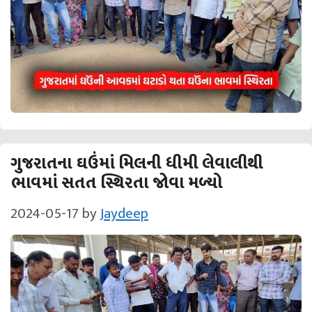
ગુજરાતના ઘઉંમાં મિલની ધીમી લેવાલીથી
ભાવમાં સતત સ્થિરતા જોવા મળ્યો
2024-05-17
by
Jaydeep