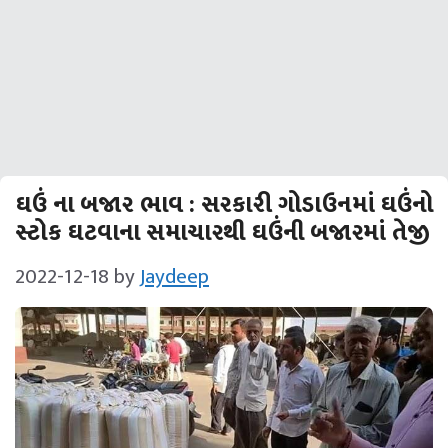
ઘઉં ના બજાર ભાવ : સરકારી ગોડાઉનમાં ઘઉંનો
સ્ટોક ઘટવાના સમાચારથી ઘઉંની બજારમાં તેજી
2022-12-18
by
Jaydeep