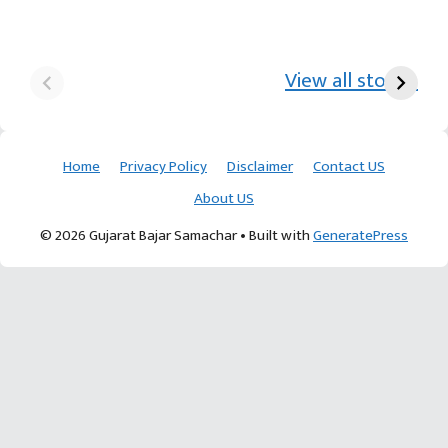
યુરિયા-DAP વગર વિઘાએ
આ પ્રકારની ખેતી પધ્‍ધતિથી
દ
₹70 હજારની કમાણી પાટણના
ખેડૂતોને અઢળક અવાક:
છો
View all stories
ખેડૂતની કમાલ
આચાર્ય દેવવ્રતજી
ક
Home
Privacy Policy
Disclaimer
Contact US
About US
© 2026 Gujarat Bajar Samachar
• Built with
GeneratePress