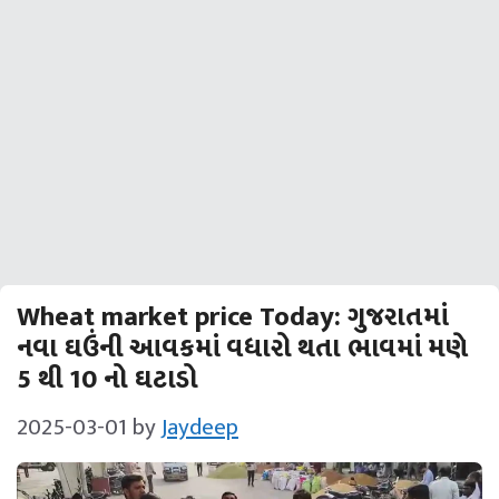
Wheat market price Today: ગુજરાતમાં
નવા ઘઉંની આવકમાં વધારો થતા ભાવમાં મણે
5 થી 10 નો ઘટાડો
2025-03-01
by
Jaydeep