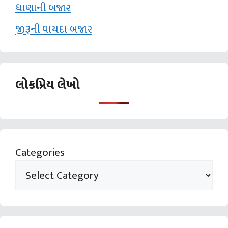
ધાણાની બજાર
જીરૂની વાયદા બજાર
લોકપ્રિય લેખો
Categories