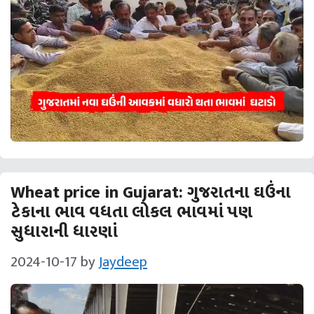
Wheat price in Gujarat: ગુજરાતના ઘઉંના
ટેકાના ભાવ વધતા લોકલ ભાવમાં પણ
સુધારાની ધારણાં
2024-10-17
by
Jaydeep