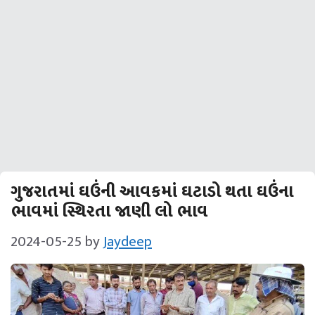
ગુજરાતમાં ઘઉંની આવકમાં ઘટાડો થતા ઘઉંના
ભાવમાં સ્થિરતા જાણી લો ભાવ
2024-05-25
by
Jaydeep