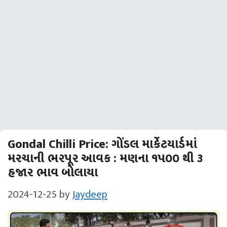
Gondal Chilli Price: ગોંડલ માર્કેટયાર્ડમાં
મરચાની ભરપૂર આવક : મણના ૧પ૦૦ થી ૩
હજાર ભાવ બોલાયા
2024-12-25
by
Jaydeep