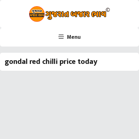
Skip
to
content
Menu
gondal red chilli price today