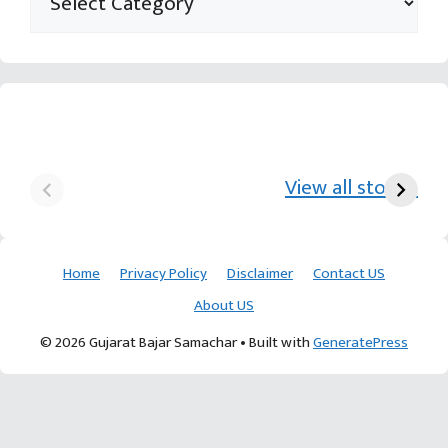
યુરિયા-DAP વગર વિઘાએ
આ પ્રકારની ખેતી પધ્‍ધતિથી
દ
₹70 હજારની કમાણી પાટણના
ખેડૂતોને અઢળક અવાક:
છો
View all stories
ખેડૂતની કમાલ
આચાર્ય દેવવ્રતજી
ક
Home
Privacy Policy
Disclaimer
Contact US
About US
© 2026 Gujarat Bajar Samachar
• Built with
GeneratePress