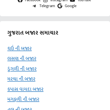
Telegram
Google
ગુજરાત બજાર સમાચાર
ઘઉં ની બજાર
લસણ ની બજાર
ડુંગળી ની બજાર
મરચા ની બજાર
કપાસ વાયદા બજાર
મગફળી ની બજાર
તલ ની બજાર