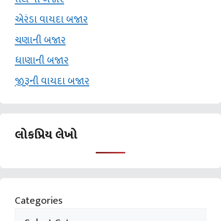
એરંડા વાયદા બજાર
ચણાની બજાર
ધાણાની બજાર
જીરૂની વાયદા બજાર
લોકપ્રિય લેખો
Categories