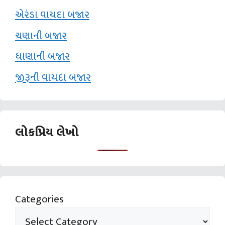
એરંડા વાયદા બજાર
ચણાની બજાર
ધાણાની બજાર
જીરૂની વાયદા બજાર
લોકપ્રિય લેખો
Categories