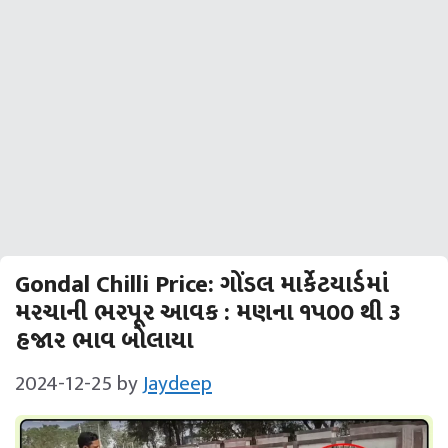
Gondal Chilli Price: ગોંડલ માર્કેટયાર્ડમાં
મરચાની ભરપૂર આવક : મણના ૧પ૦૦ થી ૩
હજાર ભાવ બોલાયા
2024-12-25
by
Jaydeep