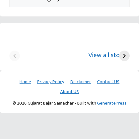
યુરિયા-DAP વગર વિઘાએ
આ પ્રકારની ખેતી પધ્‍ધતિથી
દ
₹70 હજારની કમાણી પાટણના
ખેડૂતોને અઢળક અવાક:
છો
View all stories
ખેડૂતની કમાલ
આચાર્ય દેવવ્રતજી
ક
Home
Privacy Policy
Disclaimer
Contact US
About US
© 2026 Gujarat Bajar Samachar
• Built with
GeneratePress