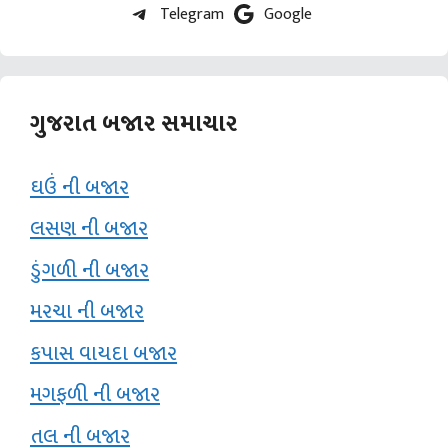
Telegram
Google
ગુજરાત બજાર સમાચાર
ઘઉં ની બજાર
લસણ ની બજાર
ડુંગળી ની બજાર
મરચા ની બજાર
કપાસ વાયદા બજાર
મગફળી ની બજાર
તલ ની બજાર