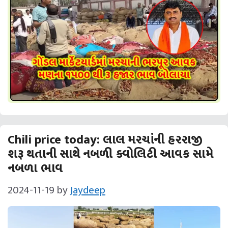
Chili price today: લાલ મરચાંની હરરાજી
શરૂ થતાની સાથે નબળી ક્વોલિટી આવક સામે
નબળા ભાવ
2024-11-19
by
Jaydeep