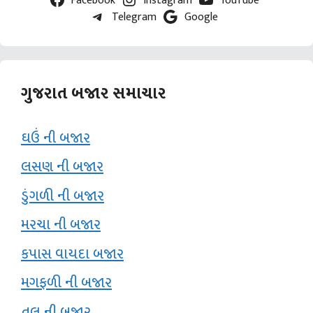
Telegram
Google
ગુજરાત બજાર સમાચાર
ઘઉં ની બજાર
લસણ ની બજાર
ડુંગળી ની બજાર
મરચા ની બજાર
કપાસ વાયદા બજાર
મગફળી ની બજાર
તલ ની બજાર