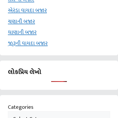
એરંડા વાયદા બજાર
ચણાની બજાર
ધાણાની બજાર
જીરૂની વાયદા બજાર
લોકપ્રિય લેખો
Categories