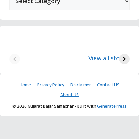
યુરિયા-DAP વગર વિઘાએ
આ પ્રકારની ખેતી પધ્‍ધતિથી
દ
₹70 હજારની કમાણી પાટણના
ખેડૂતોને અઢળક અવાક:
છો
View all stories
ખેડૂતની કમાલ
આચાર્ય દેવવ્રતજી
ક
Home
Privacy Policy
Disclaimer
Contact US
About US
© 2026 Gujarat Bajar Samachar
• Built with
GeneratePress