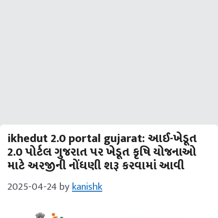
ikhedut 2.0 portal gujarat: આઈ-ખેડૂત
2.0 પોર્ટલ ગુજરાત પર ખેડૂત કૃષિ યોજનાઓ
માટે અરજીની નોંધણી શરૂ કરવામાં આવી
2025-04-24
by
kanishk