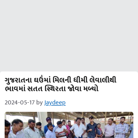
ગુજરાતના ઘઉંમાં મિલની ધીમી લેવાલીથી
ભાવમાં સતત સ્થિરતા જોવા મળ્યો
2024-05-17
by
Jaydeep