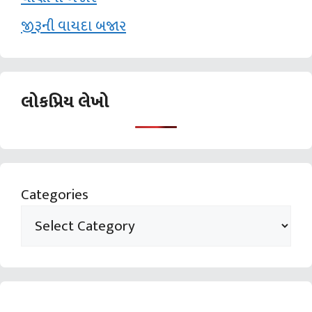
જીરૂની વાયદા બજાર
લોકપ્રિય લેખો
Categories