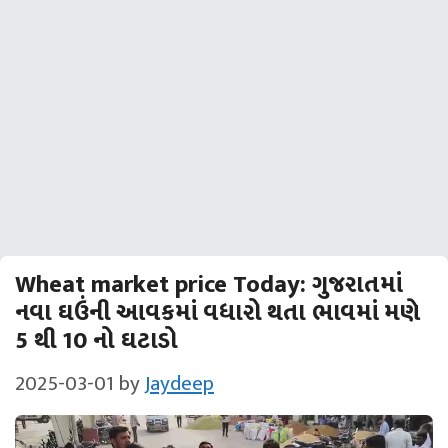
Wheat market price Today: ગુજરાતમાં
નવા ઘઉંની આવકમાં વધારો થતા ભાવમાં મણે
5 થી 10 નો ઘટાડો
2025-03-01
by
Jaydeep