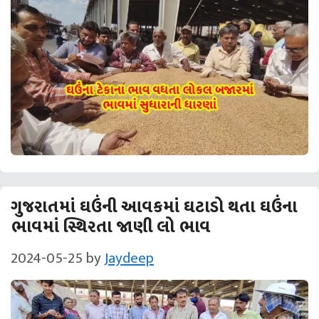
ગુજરાતમાં ઘઉંની આવકમાં ઘટાડો થતા ઘઉંના
ભાવમાં સ્થિરતા જાણી લો ભાવ
2024-05-25
by
Jaydeep