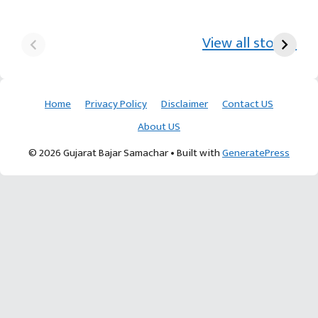
યુરિયા-DAP વગર વિઘાએ
આ પ્રકારની ખેતી પધ્‍ધતિથી
દ
₹70 હજારની કમાણી પાટણના
ખેડૂતોને અઢળક અવાક:
છો
View all stories
ખેડૂતની કમાલ
આચાર્ય દેવવ્રતજી
ક
Home
Privacy Policy
Disclaimer
Contact US
About US
© 2026 Gujarat Bajar Samachar
• Built with
GeneratePress