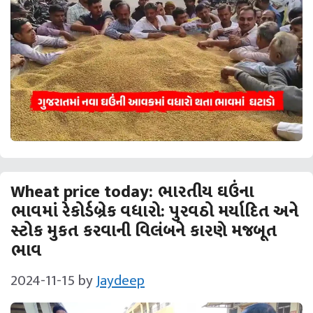
Wheat price today: ભારતીય ઘઉંના
ભાવમાં રેકોર્ડબ્રેક વધારો: પુરવઠો મર્યાદિત અને
સ્ટોક મુકત કરવાની વિલંબને કારણે મજબૂત
ભાવ
2024-11-15
by
Jaydeep