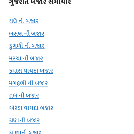
ગુજરાત બજાર સમાચાર
ઘઉં ની બજાર
લસણ ની બજાર
ડુંગળી ની બજાર
મરચા ની બજાર
કપાસ વાયદા બજાર
મગફળી ની બજાર
તલ ની બજાર
એરંડા વાયદા બજાર
ચણાની બજાર
ધાણાની બજાર