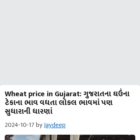
Wheat price in Gujarat: ગુજરાતના ઘઉંના
ટેકાના ભાવ વધતા લોકલ ભાવમાં પણ
સુધારાની ધારણાં
2024-10-17
by
Jaydeep