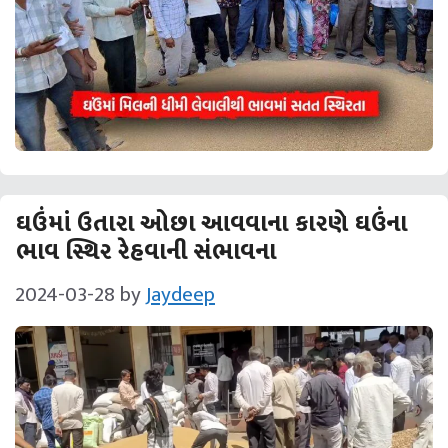
ઘઉંમાં ઉતારા ઓછા આવવાના કારણે ઘઉંના
ભાવ સ્થિર રેહવાની સંભાવના
2024-03-28
by
Jaydeep