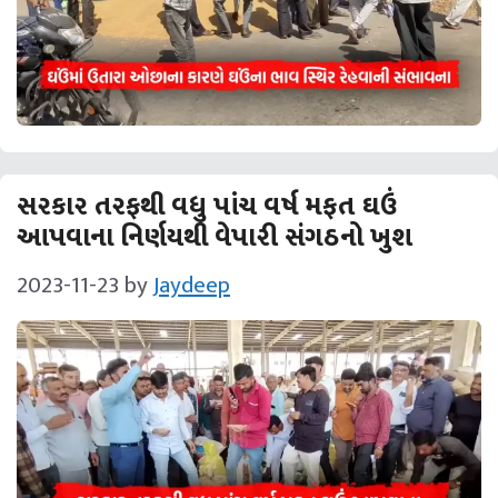
સરકાર તરફથી વધુ પાંચ વર્ષ મફત ઘઉં
આપવાના નિર્ણયથી વેપારી સંગઠનો ખુશ
2023-11-23
by
Jaydeep