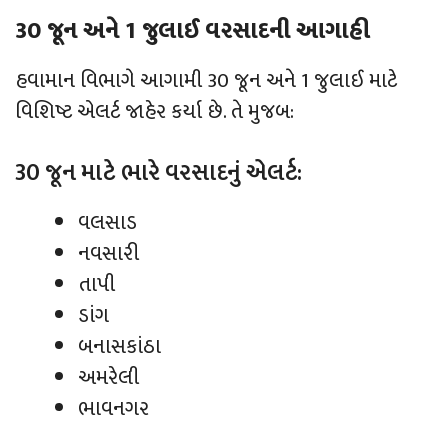
30 જૂન અને 1 જુલાઈ વરસાદની આગાહી
હવામાન વિભાગે આગામી 30 જૂન અને 1 જુલાઈ માટે
વિશિષ્ટ એલર્ટ જાહેર કર્યા છે. તે મુજબ:
30 જૂન માટે ભારે વરસાદનું એલર્ટ:
વલસાડ
નવસારી
તાપી
ડાંગ
બનાસકાંઠા
અમરેલી
ભાવનગર