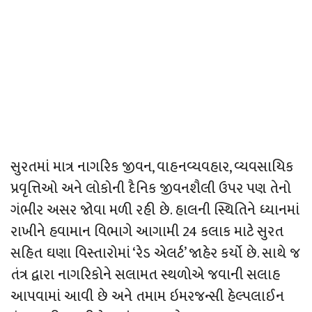
સુરતમાં માત્ર નાગરિક જીવન, વાહનવ્યવહાર, વ્યવસાયિક
પ્રવૃત્તિઓ અને લોકોની દૈનિક જીવનશૈલી ઉપર પણ તેનો
ગંભીર અસર જોવા મળી રહી છે. હાલની સ્થિતિને ધ્યાનમાં
રાખીને હવામાન વિભાગે આગામી 24 કલાક માટે સુરત
સહિત ઘણા વિસ્તારોમાં ‘રેડ એલર્ટ’ જાહેર કર્યો છે. સાથે જ
તંત્ર દ્વારા નાગરિકોને સલામત સ્થળોએ જવાની સલાહ
આપવામાં આવી છે અને તમામ ઇમરજન્સી હેલ્પલાઈન