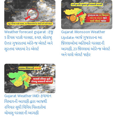
Weather forecast gujarat : હજુ
Gujarat Monsoon Weather
5 દિવસ પડશે વરસાદ, કચ્છ, સોરાષ્ટ્ર
Update: આજે ગુજરાતના આ
ઉત્તર ગુજરાતમાં ઓરેન્જ એલર્ટ અને
જિલ્લાઓમાં અતિભારે વરસાદની
સુરતમાં પંથકમાં રેડ એલર્ટ
આગાહી, 23 જિલ્લામાં ઓરેન્જ એલર્ટ
અને યલો એલર્ટ જાહેર
Gujarat Weather IMD: હવામાન
વિભાગની આગાહી દ્વારા આજથી
રવિવાર સુધી વિવિધ વિસ્તારોમાં
ચોમાસુ વરસાદની આગાહી