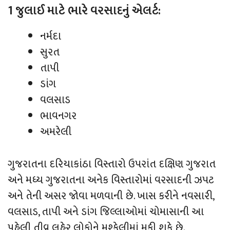
1 જુલાઈ માટે ભારે વરસાદનું એલર્ટ:
નર્મદા
સુરત
તાપી
ડાંગ
વલસાડ
ભાવનગર
અમરેલી
ગુજરાતના દરિયાકાંઠા વિસ્તારો ઉપરાંત દક્ષિણ ગુજરાત
અને મધ્ય ગુજરાતના અનેક વિસ્તારોમાં વરસાદની ઝપટ
અને તેની અસર જોવા મળવાની છે. ખાસ કરીને નવસારી,
વલસાડ, તાપી અને ડાંગ જિલ્લાઓમાં ચોમાસાની આ
પહેલી તીવ્ર લહેર લોકોને મુશ્કેલીમાં મૂકી શકે છે.