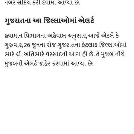
નંબર સક્રિય કરી દેવામાં આવ્યા છે.
ગુજરાતના આ જિલ્લાઓમાં એલર્ટ
હવામાન વિભાગના અહેવાલ અનુસાર, આજે એટલે કે
ગુરુવાર, 26 જૂનના રોજ ગુજરાતના કેટલાક જિલ્લાઓમાં
ભારે થી અતિભારે વરસાદની આગાહી છે. તે મુજબ નીચે
મુજબની એલર્ટ જાહેર કરવામાં આવ્યા છે: