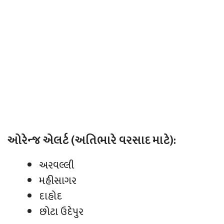
ઓરેન્જ એલર્ટ (અતિભારે વરસાદ માટે):
અરવલ્લી
મહીસાગર
દાહોદ
છોટા ઉદેપુર