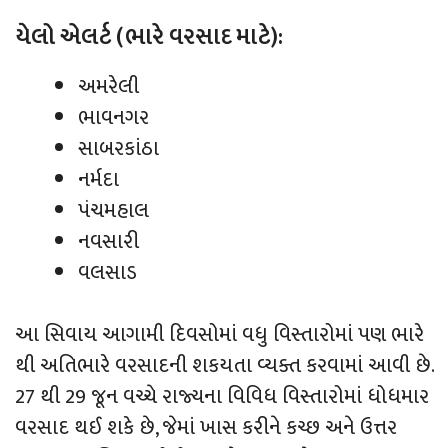
યેલો એલર્ટ (ભારે વરસાદ માટે):
અમરેલી
ભાવનગર
સાબરકાંઠા
નર્મદા
પંચમહાલ
નવસારી
વલસાડ
આ સિવાય આગામી દિવસોમાં વધુ વિસ્તારોમાં પણ ભારે
થી અતિભારે વરસાદની શકયતા વ્યક્ત કરવામાં આવી છે.
27 થી 29 જૂન વચ્ચે રાજ્યના વિવિધ વિસ્તારોમાં ધોધમાર
વરસાદ થઈ શકે છે, જેમાં ખાસ કરીને કચ્છ અને ઉત્તર