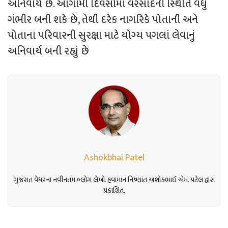
અનિવાર્ય છે. આગામી દિવસોમાં વરસાદની સ્થિતિ વધુ
ગંભીર બની શકે છે, તેથી દરેક નાગરિકે પોતાની અને
પોતાના પરિવારની સુરક્ષા માટે યોગ્ય પગલાં લેવાનું
અનિવાર્ય બની રહ્યું છે
Ashokbhai Patel
ગુજરાત વેધરના નવીનતમ બ્લોગ લેખો. હવામાન નિષ્ણાંત અશોકભાઈ એમ. પટેલ દ્વારા
પ્રકાશિત.