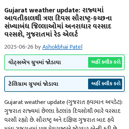
Gujarat weather update: રાજ્યમાં
આવતીકાલથી ત્રણ દિવસ સૌરાષ્‍ટ્ર-કચ્‍છના
સંખ્‍યાબંધ જિલ્લાઓમાં અનરાધાર વરસાદ
વરસશે, ગુજરાતમાં રેડ એલર્ટ
2025-06-26
by
Ashokbhai Patel
વોટ્સએપ ગ્રુપમાં જોડાવા
અહીં ક્લીક કરો
ટેલિગ્રામ ગ્રુપમાં જોડાવા
અહીં ક્લીક કરો
Gujarat weather update (ગુજરાત હવામાન અપડેટ):
ગુજરાત રાજ્યમાં છેલ્લા કેટલાંક દિવસોથી ભારે વરસાદ
વરસી રહ્યો છે. સૌરાષ્ટ્ર અને દક્ષિણ ગુજરાત બાદ હવે
મધ્ય ગુજરાતમાં પણ મેઘરાજાએ જોરદાર એન્ટ્રી કરી છે.