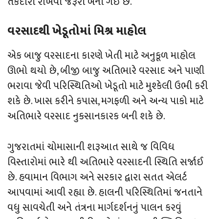
તકેદારી રાખવી જરૂરી બની ગઈ છે.
વરસાદથી ખેડૂતોમાં મિશ્ર માહોલ
એક બાજુ વરસાદના કારણે ખેતી માટે અનુકૂળ માહોલ
ઊભો થયો છે, બીજી બાજુ અતિભારે વરસાદ અને પાણી
ભરાવા જેવી પરિસ્થિતિઓ ખેડૂતો માટે મુશ્કેલી ઉભી કરી
શકે છે. ખાસ કરીને કપાસ, મગફળી અને અન્ય પાકો માટે
અતિભારે વરસાદ નુકસાનકારક બની શકે છે.
ગુજરાતમાં ચોમાસાની શરૂઆત સાથે જ વિવિધ
વિસ્તારોમાં ભારે થી અતિભારે વરસાદની સ્થિતિ સર્જાઈ
છે. હવામાન વિભાગ અને સરકાર દ્વારા સતત એલર્ટ
આપવામાં આવી રહ્યા છે. હાલની પરિસ્થિતિમાં જનતાને
વધુ સાવચેતી અને તંત્રના માર્ગદર્શનનું પાલન કરવું