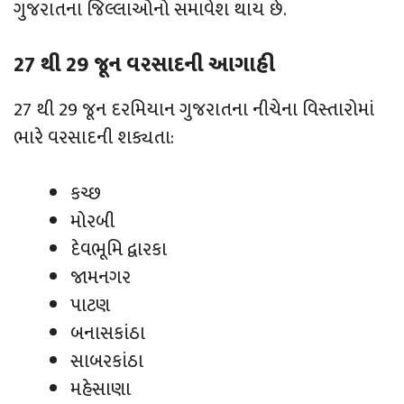
ગુજરાતના જિલ્લાઓનો સમાવેશ થાય છે.
27 થી 29 જૂન વરસાદની આગાહી
27 થી 29 જૂન દરમિયાન ગુજરાતના નીચેના વિસ્તારોમાં
ભારે વરસાદની શક્યતા:
કચ્છ
મોરબી
દેવભૂમિ દ્વારકા
જામનગર
પાટણ
બનાસકાંઠા
સાબરકાંઠા
મહેસાણા