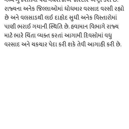
રાજ્યના અનેક જિલ્લાઓમાં ધોધમાર વરસાદ વરસી રહ્યો
છે અને વલસાડથી લઈ દાહોદ સુધી અનેક વિસ્તારોમાં
પાણી ભરાઈ ગયાની સ્થિતિ છે. હવામાન વિભાગે રાજ્ય
માટે ભારે ચિંતા વ્યક્ત કરતાં આગામી દિવસોમાં વધુ
વરસાદ અને ચકચાર પેદા કરી શકે તેવી આગાહી કરી છે.