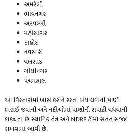
અમરેલી
ભાવનગર
અરવલ્લી
મહીસાગર
દાહોદ
નવસારી
વલસાડ
ગાંધીનગર
પંચમહાલ
આ વિસ્તારોમાં ખાસ કરીને રસ્તા બંધ થવાની, પાણી
ભરાઈ જવાની અને નદીઓમાં પાણીની સપાટી વધવાની
શક્યતા છે. સ્થાનિક તંત્ર અને NDRF ટીમો સતત સજ્જ
રાખવામાં આવી છે.