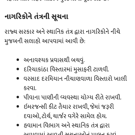
નાગરિકોને તંત્રની સૂચના
રાજ્ય સરકાર અને સ્થાનિક તંત્ર દ્વારા નાગરિકોને નીચે
મુજબની સલાહો આપવામાં આવી છે:
અનાવશ્યક પ્રવાસથી બચવું.
દરિયાકાંઠા વિસ્તારમાં મુસાફરી ટાળવી.
વરસાદ દરમિયાન નીચાણવાળા વિસ્તારો ખાલી
કરવા.
પીવાના પાણીની વ્યવસ્થા યોગ્ય રીતે રાખવી.
ઇમરજન્સી કીટ તૈયાર રાખવી, જેમાં જરૂરી
દવાઓ, ટોર્ચ, ચાર્જર વગેરે સામેલ હોય.
હવામાન વિભાગ અને સ્થાનિક તંત્ર દ્વારા
આપવામાં આવતી સૂચનાઓનું પાલન કરવું.