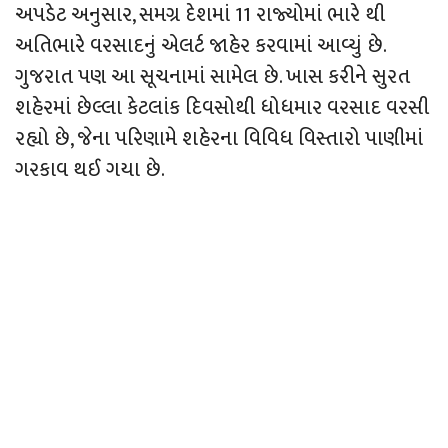
અપડેટ અનુસાર, સમગ્ર દેશમાં 11 રાજ્યોમાં ભારે થી
અતિભારે વરસાદનું એલર્ટ જાહેર કરવામાં આવ્યું છે.
ગુજરાત પણ આ સૂચનામાં સામેલ છે. ખાસ કરીને સુરત
શહેરમાં છેલ્લા કેટલાંક દિવસોથી ધોધમાર વરસાદ વરસી
રહ્યો છે, જેના પરિણામે શહેરના વિવિધ વિસ્તારો પાણીમાં
ગરકાવ થઈ ગયા છે.