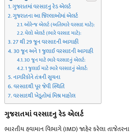
ગુજરાતમાં વરસાદનુ રેડ એલર્ટ
ગુજરાતના આ જિલ્લાઓમાં એલર્ટ
ઓરેન્જ એલર્ટ (અતિભારે વરસાદ માટે):
યેલો એલર્ટ (ભારે વરસાદ માટે):
27 થી 29 જૂન વરસાદની આગાહી
30 જૂન અને 1 જુલાઈ વરસાદની આગાહી
30 જૂન માટે ભારે વરસાદનું એલર્ટ:
1 જુલાઈ માટે ભારે વરસાદનું એલર્ટ:
નાગરિકોને તંત્રની સૂચના
વરસાદથી પૂર જેવી સ્થિતિ
વરસાદથી ખેડૂતોમાં મિશ્ર માહોલ
ગુજરાતમાં વરસાદનુ રેડ એલર્ટ
ભારતીય હવામાન વિભાગે (IMD) જાહેર કરેલા તાજેતરના