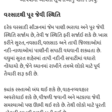
વરસાદથી પૂર જેવી સ્થિતિ
દરેક વરસાદી સીઝનમાં જેમ પાણી ભરાવા અને પૂર જેવી
સ્થિતિ સર્જાય છે, તેવી જ સ્થિતિ ફરી સર્જાઈ શકે છે. ખાસ
કરીને સુરત, નવસારી, વલસાડ અને તાપી જિલ્લાઓમાં
નદી-નાળાઓમાં પાણીની સપાટી વધવાની શક્યતા છે.
વધુમાં સુરત શહેરમાં તાપી નદીની સપાટીમાં વધારો
નોંધાયો છે, જેને ધ્યાનમાં રાખીને તંત્રએ લોકો માટે પૂર્વ
તૈયારી શરૂ કરી છે.
ક્યાંક રસ્તાઓ બંધ થઈ શકે છે, વાહનવ્યવહાર
અવરોધાઈ શકે છે, વીજળી જવાની અને મટકાવા જેવી
સમસ્યાઓ પણ ઊભી થઈ શકે છે. તેથી લોકો માટે પૂરતી