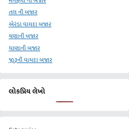
મગફળી ની બજાર
તલ ની બજાર
એરંડા વાયદા બજાર
ચણાની બજાર
ધાણાની બજાર
જીરૂની વાયદા બજાર
લોકપ્રિય લેખો