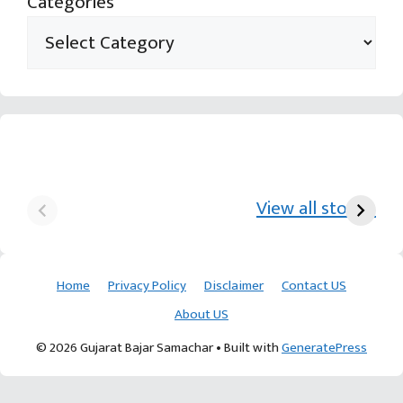
Categories
યુરિયા-DAP વગર વિઘાએ
આ પ્રકારની ખેતી પધ્‍ધતિથી
દ
₹70 હજારની કમાણી પાટણના
ખેડૂતોને અઢળક અવાક:
છો
View all stories
ખેડૂતની કમાલ
આચાર્ય દેવવ્રતજી
ક
Home
Privacy Policy
Disclaimer
Contact US
About US
© 2026 Gujarat Bajar Samachar
• Built with
GeneratePress