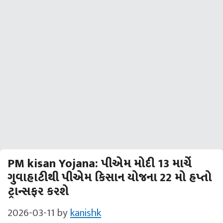
PM kisan Yojana: પીએમ મોદી 13 માર્ચે
ગુવાહાટીથી પીએમ કિસાન યોજના 22 મો હપ્તો
ટ્રાન્સફર કરશે
2026-03-11
by
kanishk