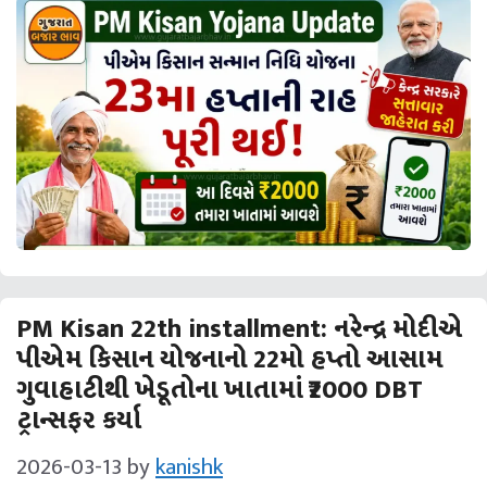
PM Kisan 22th installment: નરેન્દ્ર મોદીએ
પીએમ કિસાન યોજનાનો 22મો હપ્તો આસામ
ગુવાહાટીથી ખેડૂતોના ખાતામાં ₹2000 DBT
ટ્રાન્સફર કર્યા
2026-03-13
by
kanishk