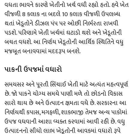
વધતા ભાવને કારણે ખેતીનો ખર્ચ વધી રહ્યો હતો. હવે ખેત
વીજળી 8 કલાક ના બદલે 10 કલાક વીજળી ઉપલબ્ધ
થતાં ખેડૂતોને ડીઝલ પંપ પર ઓછી નિર્ભરતા રાખવી
પડશે. પરિણામે ખેતી ખર્ચમાં ઘટાડો થશે અને ખેડૂતોની
બચત વધશે. આ નિર્ણય ખેડૂતોની આર્થિક સ્થિતિને વધુ
મજબૂત બનાવવામાં મદદરૂપ બનશે.
પાકની ઉપજમાં વધારો
સમયસર અને પૂરતી સિંચાઈ ખેતી માટે અત્યંત મહત્વપૂર્ણ
છે. જો પાકને યોગ્ય સમયે પાણી મળે તો છોડનો વિકાસ
સારો થાય છે અને ઉત્પાદન ક્ષમતા વધે છે. સરકારના આ
નિર્ણયથી કપાસ, મગફળી, શાકભાજી તેમજ અન્ય પાકોમાં
ઉપજ વધવાની આશા વ્યક્ત કરવામાં આવી રહી છે. વધુ
ઉત્પાદનનો સીધો લાભ ખેડૂતોની આવકમાં વધારો રૂપે