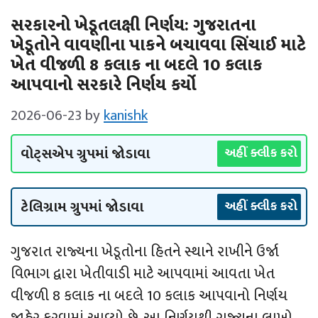
સરકારનો ખેડૂતલક્ષી નિર્ણય: ગુજરાતના
ખેડૂતોને વાવણીના પાકને બચાવવા સિંચાઈ માટે
ખેત વીજળી 8 કલાક ના બદલે 10 કલાક
આપવાનો સરકારે નિર્ણય કર્યો
2026-06-23
by
kanishk
વોટ્સએપ ગ્રુપમાં જોડાવા
અહીં ક્લીક કરો
ટેલિગ્રામ ગ્રુપમાં જોડાવા
અહીં ક્લીક કરો
ગુજરાત રાજ્યના ખેડૂતોના હિતને સ્થાને રાખીને ઉર્જા
વિભાગ દ્વારા ખેતીવાડી માટે આપવામાં આવતા ખેત
વીજળી 8 કલાક ના બદલે 10 કલાક આપવાનો નિર્ણય
જાહેર કરવામાં આવ્યો છે. આ નિર્ણયથી રાજ્યના લાખો