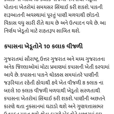
પોતાના ખેતરોમાં સમયસર સિંચાઈ કરી શકશે. પાકની
શરૂઆતની અવસ્થામાં પૂરતું પાણી મળવાથી છોડનો
વિકાસ વધુ સારી રીતે થાય છે અને ઉત્પાદન વધે છે. આ
નિર્ણય ખેડૂતો માટે રાહતરૂપ સાબિત થશે.
કપાસના ખેડૂતોને 10 કલાક વીજળી
ગુજરાતમાં સૌરાષ્ટ્ર, ઉત્તર ગુજરાત અને મધ્ય ગુજરાતના
અનેક જિલ્લાઓમાં મોટા પ્રમાણમાં કપાસની ખેતી કરવામાં
આવે છે. કપાસના પાકને ચોક્કસ સમયાંતરે પાણીની
જરૂરિયાત રહેતી હોવાથી હવે ખેત વીજળી 8 કલાક ના
બદલે 10 કલાક વીજળી મળવાથી ખેડૂતો સરળતાથી
કપાસના ખેતરોમાં સિંચાઈ કરી શકશે. પાણીની અછતને
કારણે થતા નુકસાનમાં ઘટાડો થશે અને ગુણવત્તાસભર