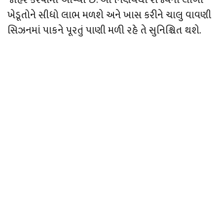
ખેડૂતોને સીધો લાભ મળશે અને ખાસ કરીને ચાલુ વાવણી
સિઝનમાં પાકને પૂરતું પાણી મળી રહે તે સુનિશ્ચિત થશે.