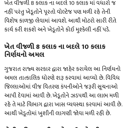
ખેત વીજળી 8 કલાક ના બદલે 10 કલાક માં વધારો જ
નહીં પરંતુ ખેડૂતોને પૂરતો વોલ્ટેજ પણ મળી રહે તેની
વિશેષ કાળજી લેવામાં આવશે. આથી મોટરો સારી રીતે
કાર્ય કરી શકશે અને ખેડૂતોને કોઈ મુશ્કેલી નહીં પડે.
ખેત વીજળી 8 કલાક ના બદલે 10 કલાક
નિર્ણયનો અમલ
ગુજરાત રાજ્ય સરકાર દ્વારા જાહેર કરાયેલ આ નિર્ણયનો
અમલ તાત્કાલિક ધોરણે શરૂ કરવામાં આવ્યો છે. વિવિધ
જિલ્લાઓમાં વીજ વિતરણ કંપનીઓને જરૂરી સૂચનાઓ
આપી દેવામાં આવી છે. ખેડૂતોને ઝડપથી આ લાભ મળી
રહે તે માટે વિભાગ દ્વારા ખાસ વ્યવસ્થા કરવામાં આવી છે.
આથી ખેડૂતોમાં ખુશીની લાગણી જોવા મળી રહી છે.