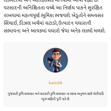
લાભદાયી અને ઐતિહાસિક માનવામાં આવી રહ્યો છે.
વરસાદની અનિશ્ચિતતા વચ્ચે આ નિર્ણય પાકને સુરક્ષિત
રાખવામાં મહત્વપૂર્ણ ભૂમિકા ભજવશે. ખેડૂતોને સમયસર
સિંચાઈ, ડીઝલ ખર્ચમાં ઘટાડો, ઉત્પાદન વધારાની
સંભાવના અને આવકમાં વધારો જેવા અનેક લાભો મળશે.
kanishk
ગુજરાતી કૃષિ સમાચાર અને સરકારી કૃષિ સમાચાર ના લાંબા અનુભવ સાથે ખેતીવાડી
ન્યુઝ માહિતી પુરી પાડે છે.