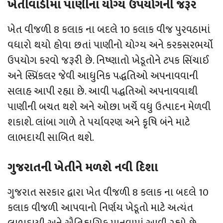
ખેતીવાડીમા પાણીના યોગ્ય ઉપયોગની જરૂર
ખેત વીજળી 8 કલાક ના બદલે 10 કલાક વીજ પુરવઠામાં
વધારો થયો હોવા છતાં પાણીનો યોગ્ય અને કરકસરભર્યો
ઉપયોગ કરવો જરૂરી છે. નિષ્ણાતો ખેડૂતોને ટપક સિંચાઈ
અને સ્પ્રિંકલર જેવી આધુનિક પદ્ધતિઓ અપનાવવાની
સલાહ આપી રહ્યા છે. આવી પદ્ધતિઓ અપનાવવાથી
પાણીની બચત થશે અને ઓછા ખર્ચે વધુ ઉત્પાદન મેળવી
શકાશે. લાંબા ગાળે તે પર્યાવરણ અને કૃષિ બંને માટે
લાભદાયી સાબિત થશે.
ગુજરાતની ખેતીને મળશે નવી દિશા
ગુજરાત સરકાર દ્વારા ખેત વીજળી 8 કલાક ના બદલે 10
કલાક વીજળી આપવાનો નિર્ણય ખેડૂતો માટે અત્યંત