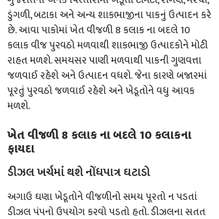
ડુંગળી, બટાકા અને અન્ય શાકભાજીના પાકનું ઉત્પાદન કરે
છે. આવા પાકોમાં ખેત વીજળી 8 કલાક ના બદલે 10
કલાક વીજ પુરવઠો મળવાથી શાકભાજી ઉત્પાદકોને મોટી
રાહત મળશે. સમયસર પાણી મળવાથી પાકની ગુણવત્તા
જળવાઈ રહેશે અને ઉત્પાદન વધશે. જેના કારણે બજારમાં
પૂરતું પુરવઠો જળવાઈ રહેશે અને ખેડૂતોને વધુ આવક
મળશે.
ખેત વીજળી 8 કલાક ના બદલે 10 કલાકના
ફાયદા
ડીઝલ ખર્ચમાં થશે નોંધપાત્ર ઘટાડો
અગાઉ ઘણા ખેડૂતોને વીજળીનો સમય પૂરતો ન પડતાં
ડીઝલ પંપનો ઉપયોગ કરવો પડતો હતો. ડીઝલના સતત