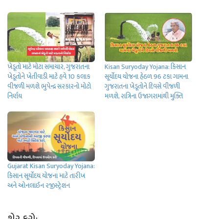
ખેડૂતો માટે મોટા સમાચાર, ગુજરાતના
Kisan Suryoday Yojana: કિસાન
ખેડૂતોને ખેતીવાડી માટે હવે 10 કલાક
સૂર્યોદય યોજના હેઠળ 96 ટકા ગામના
વીજળી મળશે ભુપેન્દ્ર સરકારનો મોટો
ગુજરાતના ખેડૂતોને દિવસે વીજળી
નિર્ણય
મળશે, રાત્રિના ઉજાગરામાંથી મુક્‍તિ
Gujarat Kisan Suryoday Yojana:
કિસાન સૂર્યોદય યોજના માટે તારીખ
અને ઓનલાઈન રજીસ્ટ્રેશન
શેર કરો: