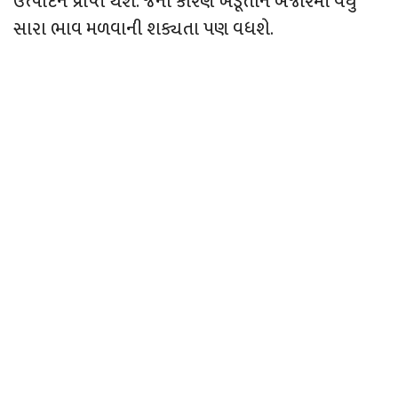
ઉત્પાદન પ્રાપ્ત થશે. જેના કારણે ખેડૂતોને બજારમાં વધુ
સારા ભાવ મળવાની શક્યતા પણ વધશે.