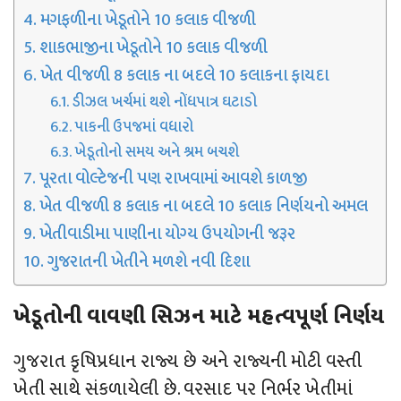
મગફળીના ખેડૂતોને 10 કલાક વીજળી
શાકભાજીના ખેડૂતોને 10 કલાક વીજળી
ખેત વીજળી 8 કલાક ના બદલે 10 કલાકના ફાયદા
ડીઝલ ખર્ચમાં થશે નોંધપાત્ર ઘટાડો
પાકની ઉપજમાં વધારો
ખેડૂતોનો સમય અને શ્રમ બચશે
પૂરતા વોલ્ટેજની પણ રાખવામાં આવશે કાળજી
ખેત વીજળી 8 કલાક ના બદલે 10 કલાક નિર્ણયનો અમલ
ખેતીવાડીમા પાણીના યોગ્ય ઉપયોગની જરૂર
ગુજરાતની ખેતીને મળશે નવી દિશા
ખેડૂતોની વાવણી સિઝન માટે મહત્વપૂર્ણ નિર્ણય
ગુજરાત કૃષિપ્રધાન રાજ્ય છે અને રાજ્યની મોટી વસ્તી
ખેતી સાથે સંકળાયેલી છે. વરસાદ પર નિર્ભર ખેતીમાં