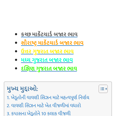
કચ્છ માર્કેટયાર્ડ બજાર ભાવ
સૌરાષ્ટ્ર માર્કેટયાર્ડ બજાર ભાવ
ઉત્તર ગુજરાત બજાર ભાવ
મધ્ય ગુજરાત બજાર ભાવ
દક્ષિણ ગુજરાત બજાર ભાવ
મુખ્ય મુદ્દાઓ:
ખેડૂતોની વાવણી સિઝન માટે મહત્વપૂર્ણ નિર્ણય
વાવણી સિઝન માટે ખેત વીજળીમાં વધારો
કપાસના ખેડૂતોને 10 કલાક વીજળી