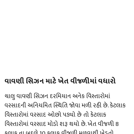
વાવણી સિઝન માટે ખેત વીજળીમાં વધારો
ચાલુ વાવણી સિઝન દરમિયાન અનેક વિસ્તારોમાં
વરસાદની અનિયમિત સ્થિતિ જોવા મળી રહી છે. કેટલાક
વિસ્તારોમાં વરસાદ ઓછો પડ્યો છે તો કેટલાક
વિસ્તારોમાં વરસાદ મોડો શરૂ થયો છે. ખેત વીજળી 8
કલાક ના બદલે 10 કલાક વીજળી મળવાથી ખેડૂતો