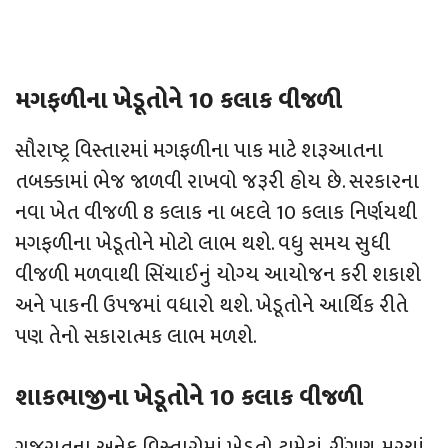
મગફળીના ખેડૂતોને 10 કલાક વીજળી
સૌરાષ્ટ્ર વિસ્તારમાં મગફળીના પાક માટે શરૂઆતના
તબક્કામાં ભેજ જાળવી રાખવો જરૂરી હોય છે. સરકારના
નવા ખેત વીજળી 8 કલાક ના બદલે 10 કલાક નિર્ણયથી
મગફળીના ખેડૂતોને મોટો લાભ થશે. વધુ સમય સુધી
વીજળી મળવાથી સિંચાઈનું યોગ્ય આયોજન કરી શકાશે
અને પાકની ઉપજમાં વધારો થશે. ખેડૂતોને આર્થિક રીતે
પણ તેનો સકારાત્મક લાભ મળશે.
શાકભાજીના ખેડૂતોને 10 કલાક વીજળી
ગુજરાતના અનેક વિસ્તારોમાં ખેડૂતો ટામેટાં, રીંગણ, મરચાં,