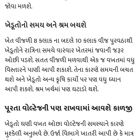
જોવા મળશે.
ખેડૂતોનો સમય અને શ્રમ બચશે
ખેત વીજળી 8 કલાક ના બદલે 10 કલાક વીજ પુરવઠાથી
ખેડૂતોને રાત્રિના સમયે વારંવાર ખેતરમાં જવાની જરૂર
ઓછી પડશે. સતત વીજળી મળવાથી એક જ વખતમાં વધુ
વિસ્તારને પાણી આપી શકાશે. તેના કારણે સમયની બચત
થશે અને ખેડૂતો અન્ય કૃષિ કાર્યો પર પણ વધુ ધ્યાન
આપી શકશે. શ્રમ ખર્ચમાં પણ ઘટાડો થશે.
પૂરતા વોલ્ટેજની પણ રાખવામાં આવશે કાળજી
ખેડૂતો ઘણી વખત ઓછા વોલ્ટેજની સમસ્યાને કારણે
મુશ્કેલી અનુભવે છે. ઉર્જા વિભાગે ખાતરી આપી છે કે માત્ર