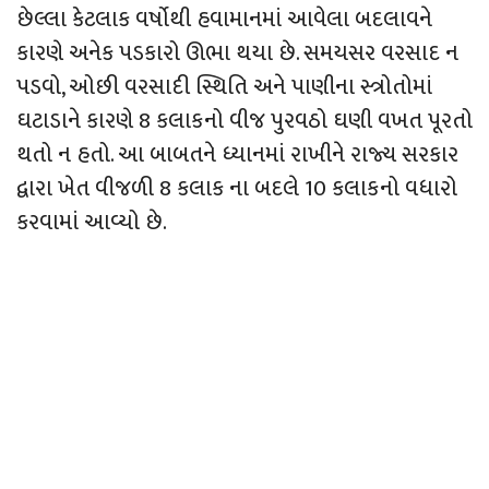
છેલ્લા કેટલાક વર્ષોથી હવામાનમાં આવેલા બદલાવને
કારણે અનેક પડકારો ઊભા થયા છે. સમયસર વરસાદ ન
પડવો, ઓછી વરસાદી સ્થિતિ અને પાણીના સ્ત્રોતોમાં
ઘટાડાને કારણે 8 કલાકનો વીજ પુરવઠો ઘણી વખત પૂરતો
થતો ન હતો. આ બાબતને ધ્યાનમાં રાખીને રાજ્ય સરકાર
દ્વારા ખેત વીજળી 8 કલાક ના બદલે 10 કલાકનો વધારો
કરવામાં આવ્યો છે.