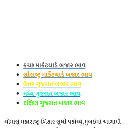
કચ્છ માર્કેટયાર્ડ બજાર ભાવ
સૌરાષ્ટ્ર માર્કેટયાર્ડ બજાર ભાવ
ઉત્તર ગુજરાત બજાર ભાવ
મધ્ય ગુજરાત બજાર ભાવ
દક્ષિણ ગુજરાત બજાર ભાવ
ચોમાસું મહારાષ્ટ્ર-બિહાર સુધી પહોંચ્‍યું, મુંબઈમાં આગામી