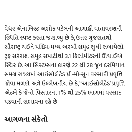
વેધર એનાલિસ્ટ અશોક પટેલની આગાહી વાતાવરણની
સ્થિતિ સ્પષ્ટ કરતા જણાવ્યું છે કે, ઉત્તર ગુજરાતથી
સૌરાષ્ટ્ર થઈને પશ્ચિમ-મધ્ય અરબી સમુદ્ર સુધી લંબાયેલો
ટ્રફ સરેરાશ સમુદ્ર સપાટીથી 3.1 કિલોમીટરની ઊંચાઈએ
સ્થિર છે. આ સિસ્ટમ્સના કારણે 22 થી 28 જૂન દરમિયાન
સમગ્ર રાજ્યમાં આઇસોલેટેડ પ્રી-મોન્સૂન વરસાદી પ્રવૃત્તિ
જોવા મળશે. અત્રે ઉલ્લેખનીય છે કે, “આઇસોલેટેડ’ પ્રવૃત્તિ
એટલે કે જે-તે વિસ્તારના 1% થી 25% ભાગમાં વરસાદ
પડવાની સંભાવના રહે છે.
આગળના સંકેતો