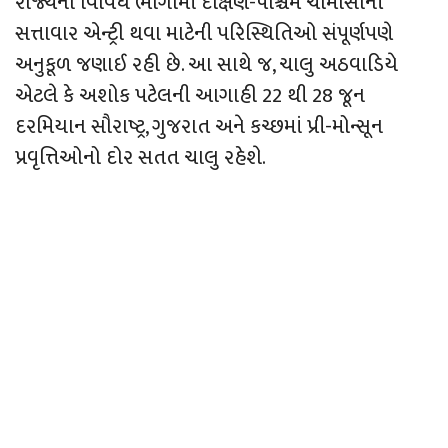
રાજ્યના વિવિધ ભાગોમાં દક્ષિણ-પશ્ચિમ ચોમાસાની
સત્તાવાર એન્ટ્રી થવા માટેની પરિસ્થિતિઓ સંપૂર્ણપણે
અનુકૂળ જણાઈ રહી છે. આ સાથે જ, ચાલુ અઠવાડિયે
એટલે કે અશોક પટેલની આગાહી 22 થી 28 જૂન
દરમિયાન સૌરાષ્ટ્ર, ગુજરાત અને કચ્છમાં પ્રી-મોન્સૂન
પ્રવૃત્તિઓનો દોર સતત ચાલુ રહેશે.