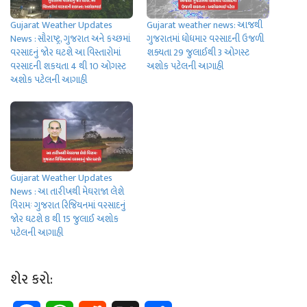
Gujarat Weather Updates
Gujarat weather news: આજથી
News : સૌરાષ્‍ટ્ર, ગુજરાત અને કચ્‍છમાં
ગુજરાતમાં ધોધમાર વરસાદની ઉજળી
વરસાદનું જોર ઘટશે આ વિસ્‍તારોમાં
શક્‍યતા 29 જુલાઈથી 3 ઓગસ્ટ
વરસાદની શકયતા 4 થી 10 ઓગસ્ટ
અશોક પટેલની આગાહી
અશોક પટેલની આગાહી
Gujarat Weather Updates
News : આ તારીખથી મેઘરાજા લેશે
વિરામઃ ગુજરાત રિજિયનમાં વરસાદનું
જોર ઘટશે 8 થી 15 જુલાઈ અશોક
પટેલની આગાહી
શેર કરો: