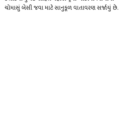
ચોમાસું બેસી જવા માટે સાનુકૂળ વાતાવરણ સર્જાયું છે.