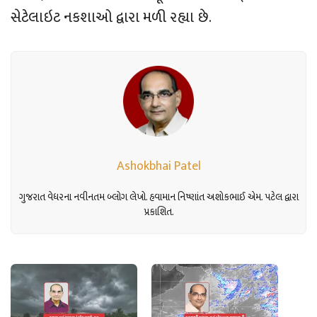
સેટેલાઇટ નકશાઓ દ્વારા મળી રહ્યા છે.
Ashokbhai Patel
ગુજરાત વેધરના નવીનતમ બ્લોગ લેખો. હવામાન નિષ્ણાંત અશોકભાઈ એમ. પટેલ દ્વારા
પ્રકાશિત.