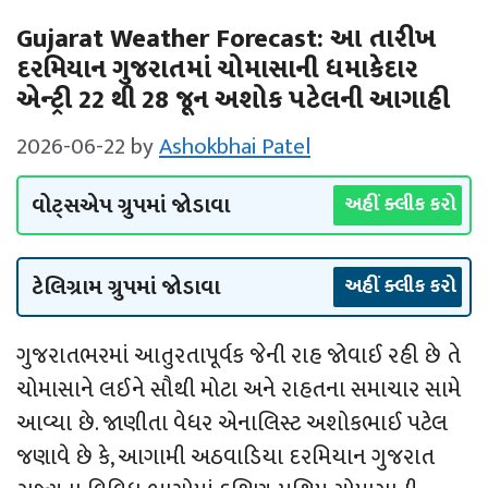
Gujarat Weather Forecast: આ તારીખ
દરમિયાન ગુજરાતમાં ચોમાસાની ધમાકેદાર
એન્‍ટ્રી 22 થી 28 જૂન અશોક પટેલની આગાહી
2026-06-22
by
Ashokbhai Patel
વોટ્સએપ ગ્રુપમાં જોડાવા
અહીં ક્લીક કરો
ટેલિગ્રામ ગ્રુપમાં જોડાવા
અહીં ક્લીક કરો
ગુજરાતભરમાં આતુરતાપૂર્વક જેની રાહ જોવાઈ રહી છે તે
ચોમાસાને લઈને સૌથી મોટા અને રાહતના સમાચાર સામે
આવ્યા છે. જાણીતા વેધર એનાલિસ્ટ અશોકભાઈ પટેલ
જણાવે છે કે, આગામી અઠવાડિયા દરમિયાન ગુજરાત