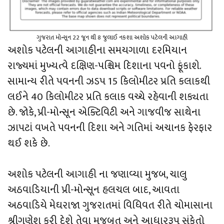
ગુજરાત મોન્સૂન 22 જૂન થી 8 જુલાઈ નકશા અશોક પટેલની આગાહી
અશોક પટેલની આગાહીના સમયગાળા દરમિયાન
રાજ્યમાં મુખ્યત્વે દક્ષિણ-પશ્ચિમ દિશાના પવનો ફૂંકાશે.
સામાન્ય રીતે પવનની ઝડપ 15 કિલોમીટર પ્રતિ કલાકથી
લઈને 40 કિલોમીટર પ્રતિ કલાક વચ્ચે રહેવાની શક્યતા
છે. જોકે, પ્રી-મોન્સૂન એક્ટિવિટી અને ગાજવીજ સાથેના
ઝાપટાં વખતે પવનની દિશા અને ગતિમાં અચાનક ફેરફાર
થઈ શકે છે.
અશોક પટેલની આગાહી ના જણાવ્યા મુજબ, ચાલુ
અઠવાડિયાની પ્રી-મોન્સૂન હલચલ બાદ, આવતા
અઠવાડિયે મેઘરાજા ગુજરાતમાં વિધિવત રીતે ચોમાસાના
શ્રીગણેશ કરી દેશે તેવા મજબૂત અને આધારરૂપ સંકેતો