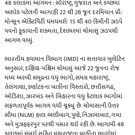
48 કલાકમાં આગમન : સૌરાષ્ટ્ર, ગુજરાત અને કચ્‍છમાં
અશોક પટેલની આગાહી 22 થી 28 જૂન દરમિયાન પ્રી-
મોન્‍સૂન એક્‍ટિવિટી ધમધમશેઃ 15 થી 40 કિમીની ઝડપે
પવનો ફૂંકાવાની શક્‍યતા, દેશભરમાં ચોમાસું ઝડપથી
આગળ વધ્‍યું.
ભારતીય હવામાન વિભાગ (IMD) ના સત્તાવાર બુલેટિન
અનુસાર, દક્ષિણ-પશ્ચિમ ચોમાસું આજે 22 જૂનના રોજ
મધ્ય અરબી સમુદ્રના વધુ ભાગો, સમગ્ર મહારાષ્ટ્ર,
તેલંગાણા, કર્ણાટકના બાકીના વિસ્તારો, છત્તીસગઢ,
ઓડિશા, ઝારખંડ અને બિહારના વધુ કેટલાક ભાગોમાં
સફળતાપૂર્વક આગળ વધી ચૂક્યું છે. ચોમાસાની ઉત્તર
સીમા (NLM) હાલ અલીબાગ, પુણે, નિઝામાબાદ, ગયા
અને મુઝફફરપુર પરથી પસાર થઈ રહી છે. આગામી 48
કલાકમાં મુંબઈ સહિત મહારાષ્ટ્રના બાકીના ભાગોમાં