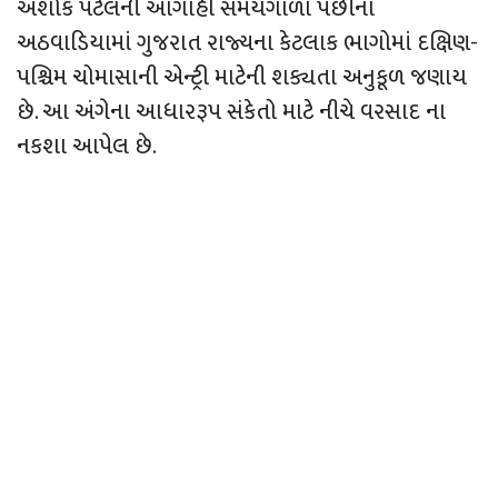
અશોક પટેલની આગાહી સમયગાળા પછીના
અઠવાડિયામાં ગુજરાત રાજ્યના કેટલાક ભાગોમાં દક્ષિણ-
પશ્ચિમ ચોમાસાની એન્ટ્રી માટેની શક્યતા અનુકૂળ જણાય
છે. આ અંગેના આધારરૂપ સંકેતો માટે નીચે વરસાદ ના
નકશા આપેલ છે.