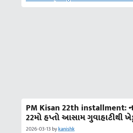
PM Kisan 22th installment: નર
22મો હપ્તો આસામ ગુવાહાટીથી ખેડૂ
2026-03-13
by
kanishk