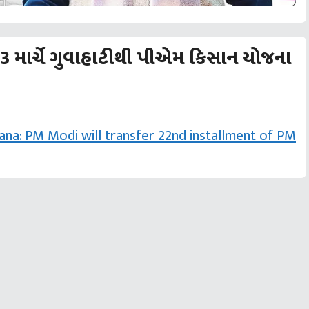
 માર્ચે ગુવાહાટીથી પીએમ કિસાન યોજના