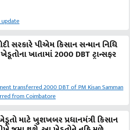
ોદી સરકારે પીએમ કિસાન સન્માન નિધિ
ખેડૂતોના ખાતામાં 2000 DBT ટ્રાન્સફર
ૂતો માટે ખુશખબર પ્રધાનમંત્રી કિસાન
ીખે જમા થશે, આ ખેડૂતોને નહિ મળે