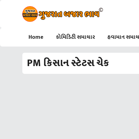
Skip
to
content
Home
કોમિડિટી સમાચાર
હવામાન સમાચ
PM કિસાન સ્ટેટસ ચેક