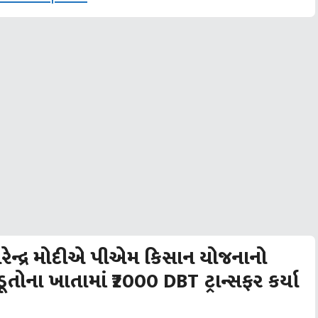
ેન્દ્ર મોદીએ પીએમ કિસાન યોજનાનો
તોના ખાતામાં ₹2000 DBT ટ્રાન્સફર કર્યા