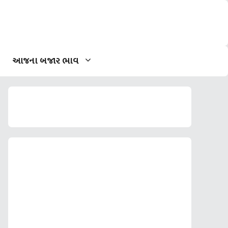
આજના બજાર ભાવ