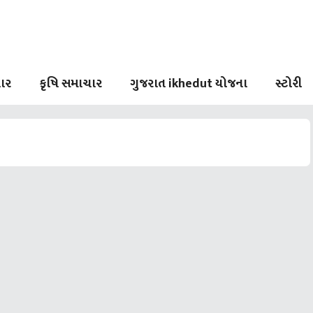
ાર
કૃષિ સમાચાર
ગુજરાત ikhedut યોજના
સ્ટોરી