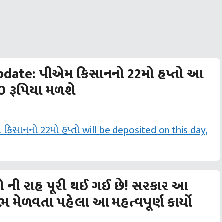
date: પીએમ કિસાનનો 22મો હપ્તો આ
0 રૂપિયા મળશે
ો ની રાહ પૂરી થઈ ગઈ છે! સરકાર આ
ાભ મેળવતા પહેલા આ મહત્વપૂર્ણ કાર્યો