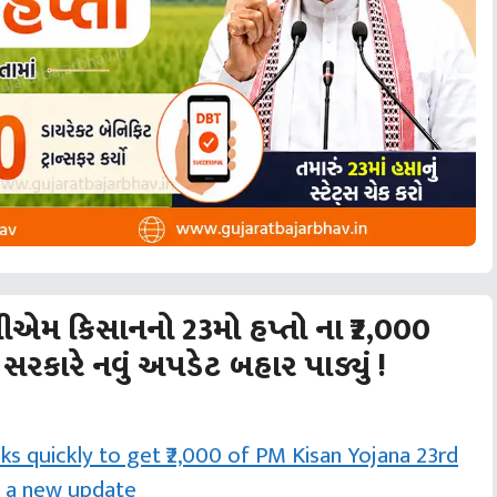
ીએમ કિસાનનો 23મો હપ્તો ના ₹2,000
કારે નવું અપડેટ બહાર પાડ્યું !