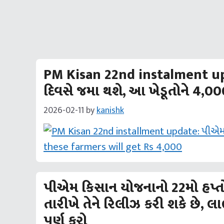
PM Kisan 22nd instalment up
દિવસે જમા થશે, આ ખેડૂતોને 4,00
2026-02-11
by
kanishk
પીએમ કિસાન યોજનાનો 22મો હપ્ત
તારીખે તેને રિલીઝ કરી શકે છે, લ
પૂર્ણ કરો