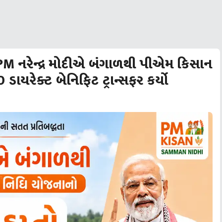
M નરેન્દ્ર મોદીએ બંગાળથી પીએમ કિસાન
ડાયરેક્ટ બેનિફિટ ટ્રાન્સફર કર્યો