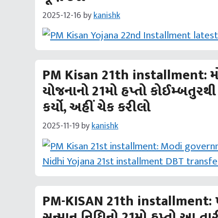
2025-12-16
by
kanishk
PM Kisan 21th installment: મ
યોજનાનો 21મો હપ્તો કોઈમ્બતુરથી 
કર્યો, અહીં ચેક કરીલો
2025-11-19
by
kanishk
PM-KISAN 21th installment: ખેડ
સન્માન નિધિનો 21મો હપ્તો આ તાર