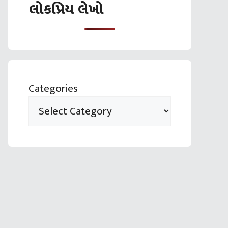
લોકપ્રિય લેખો
Categories