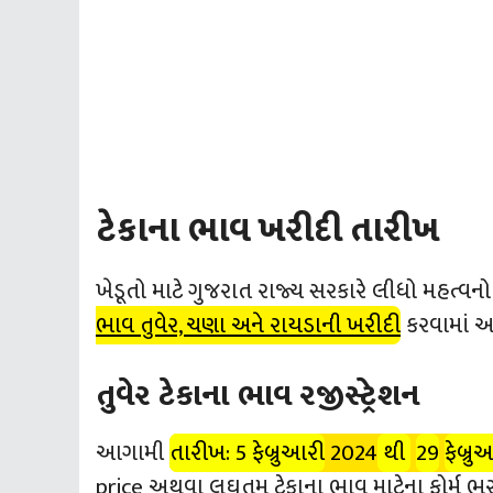
ટેકાના ભાવ ખરીદી તારીખ
ખેડૂતો માટે ગુજરાત રાજ્ય સરકારે લીધો મહત્વનો
ભાવ તુવેર, ચણા અને રાયડાની ખરીદી
કરવામાં 
તુવેર ટેકાના ભાવ રજીસ્ટ્રેશન
આગામી
તારીખ: 5 ફેબ્રુઆરી
2024
થી
29
ફેબ્રુ
price અથવા લઘુતમ ટેકાના ભાવ માટેના ફોર્મ ભરવા