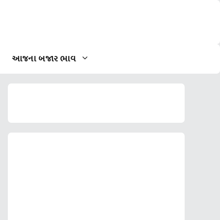
આજના બજાર ભાવ