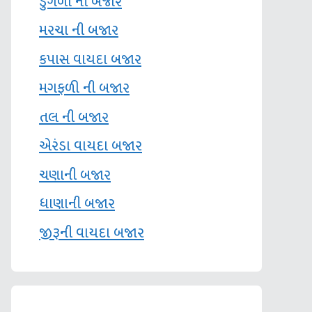
ડુંગળી ની બજાર
મરચા ની બજાર
કપાસ વાયદા બજાર
મગફળી ની બજાર
તલ ની બજાર
એરંડા વાયદા બજાર
ચણાની બજાર
ધાણાની બજાર
જીરૂની વાયદા બજાર