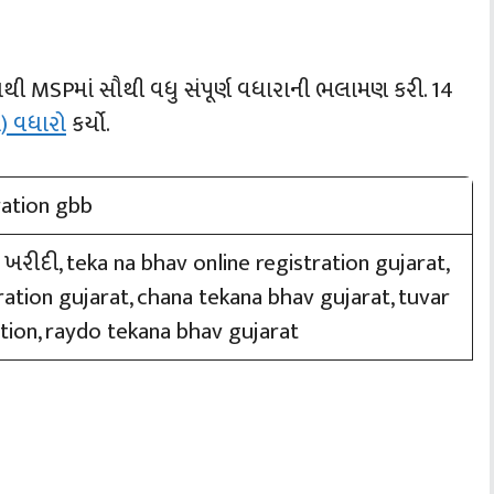
્ણયથી MSPમાં સૌથી વધુ સંપૂર્ણ વધારાની ભલામણ કરી. 14
ં) વધારો
કર્યો.
ખરીદી, teka na bhav online registration gujarat,
ration gujarat, chana tekana bhav gujarat, tuvar
tion, raydo tekana bhav gujarat