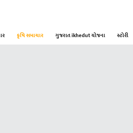
ાર
કૃષિ સમાચાર
ગુજરાત ikhedut યોજના
સ્ટોરી