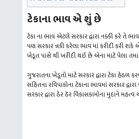
ટેકાના ભાવ એ શું છે
ટેકા ના ભાવ એટલે સરકાર દ્વારા નક્કી કરે તે ભાવ
પણ સરકાર ન્નકી કરેલા ભાવ માં કરીદી કરી શકે
ખેડૂત પાસે થી ખરીદી થઈ છે એના માટે પેલા તમા
ગુજરાતના ખેડૂતો માટે સરકાર દ્વારા ટેકા હેઠળ 
સહિતના રવિપાકોના ટેકાના ભાવમાં સરકાર દ્વારા 
સરકાર દ્વારા ઠેર ઠૅર વિકાસકામોના મુદાને મહત્વ અ