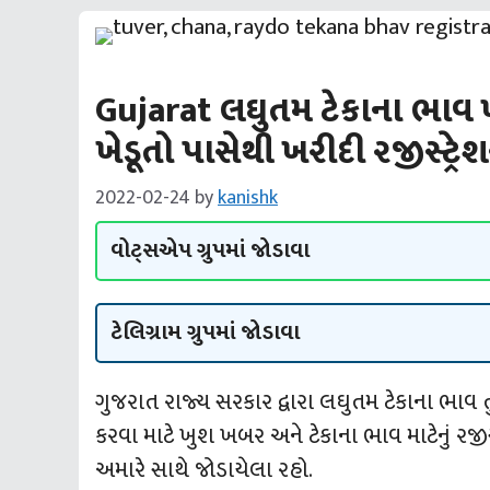
Gujarat લઘુતમ ટેકાના ભાવ ખ
ખેડૂતો પાસેથી ખરીદી રજીસ્ટ્ર
2022-02-24
by
kanishk
વોટ્સએપ ગ્રુપમાં જોડાવા
ટેલિગ્રામ ગ્રુપમાં જોડાવા
ગુજરાત રાજ્ય સરકાર દ્વારા લઘુતમ ટેકાના ભાવ 
કરવા માટે ખુશ ખબર અને ટેકાના ભાવ માટેનું રજી
અમારે સાથે જોડાયેલા રહો.