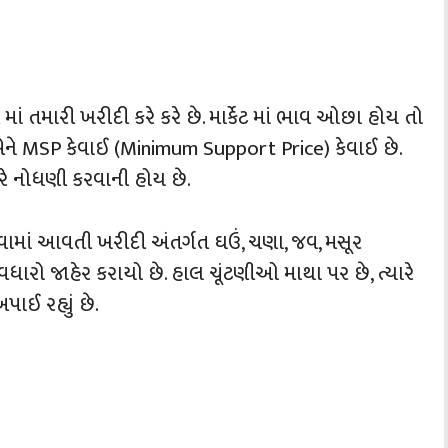
 માં તમારી ખરીદી કરે કરે છે. માર્કેટ માં ભાવ ઓછા હોય તો
 એને MSP કેવાઈ (Minimum Support Price) કેવાઈ છે.
રે નોધણી કરવાની હોય છે.
કરવામાં આવતી ખરીદી અંતર્ગત ઘઉં, ચણા, જવ, મસૂર
વધારો જાહેર કરાયો છે. હાલ ચૂંટણીઓ માથા પર છે, ત્યારે
પાઈ રહ્યું છે.