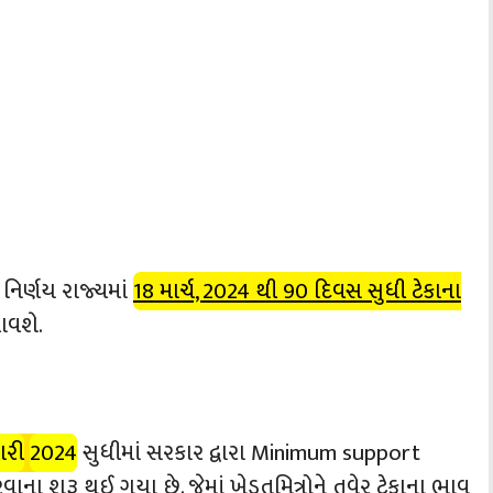
 નિર્ણય રાજ્યમાં
18 માર્ચ, 2024 થી 90 દિવસ સુધી ટેકાના
આવશે.
આરી
2024
સુધીમાં સરકાર દ્વારા Minimum support
ના શરૂ થઈ ગયા છે. જેમાં ખેડૂતમિત્રોને તુવેર ટેકાના ભાવ