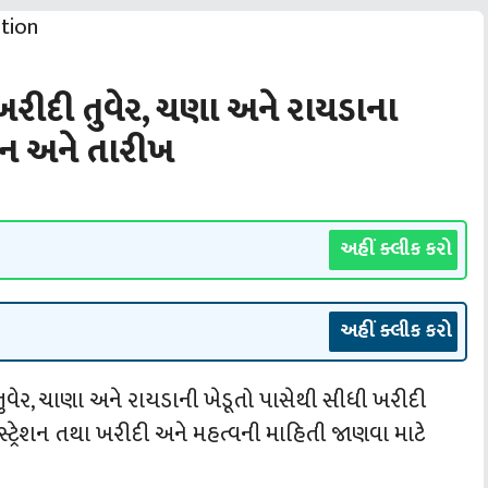
રીદી તુવેર, ચણા અને રાયડાના
ેશન અને તારીખ
અહીં ક્લીક કરો
અહીં ક્લીક કરો
તુવેર, ચાણા અને રાયડાની ખેડૂતો પાસેથી સીધી ખરીદી
સ્ટ્રેશન તથા ખરીદી અને મહત્વની માહિતી જાણવા માટે