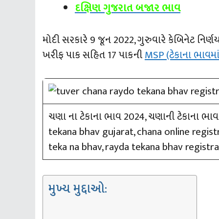
દક્ષિણ ગુજરાત બજાર ભાવ
મોદી સરકારે 9 જૂન 2022, ગુરુવારે કેબિનેટ નિર
ખરીફ પાક સહિત 17 પાકની
MSP (ટેકાના ભાવમા
ચણા ના ટેકાના ભાવ 2024, ચણાની ટેકાના ભાવ 
tekana bhav gujarat, chana online regist
teka na bhav, rayda tekana bhav registra
મુખ્ય મુદ્દાઓ: