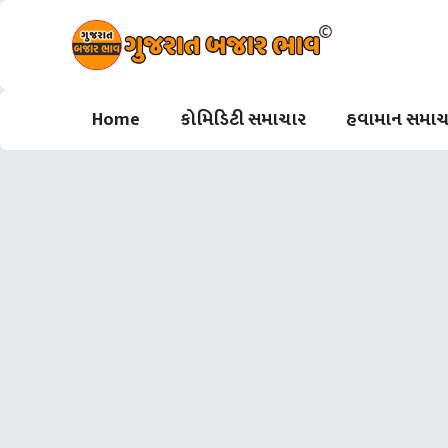
Skip
to
content
Home
કોમિડિટી સમાચાર
હવામાન સમાચ