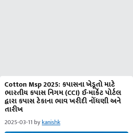
Cotton Msp 2025: કપાસના ખેડૂતો માટે
ભારતીય કપાસ નિગમ (CCI) ઈ-માર્કેટ પોર્ટલ
દ્વારા કપાસ ટેકાના ભાવ ખરીદી નોંધણી અને
તારીખ
2025-03-11
by
kanishk