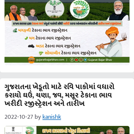
ગુજરાતના ખેડૂતો માટે રવિ પાકોમાં વધારો
કરાયો ઘઉં, ચણા, જવ, મસૂર ટેકાના ભાવ
ખરીદી રજીસ્ટ્રેશન અને તારીખ
2022-10-27
by
kanishk