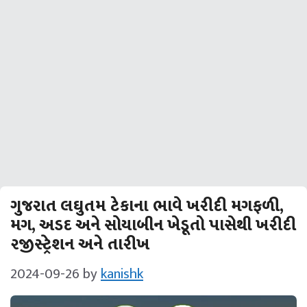
ગુજરાત લઘુતમ ટેકાના ભાવે ખરીદી મગફળી,
મગ, અડદ અને સોયાબીન ખેડૂતો પાસેથી ખરીદી
રજીસ્ટ્રેશન અને તારીખ
2024-09-26
by
kanishk