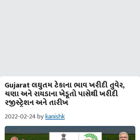
Gujarat લઘુતમ ટેકાના ભાવ ખરીદી તુવેર,
ચણા અને રાયડાના ખેડૂતો પાસેથી ખરીદી
રજીસ્ટ્રેશન અને તારીખ
2022-02-24
by
kanishk