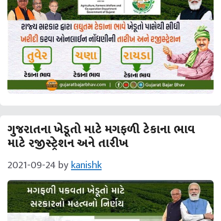
ગુજરાતના ખેડૂતો માટે મગફળી ટેકાના ભાવ
માટે રજીસ્ટ્રેશન અને તારીખ
2021-09-24
by
kanishk