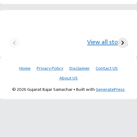
યુરિયા-DAP વગર વિઘાએ
આ પ્રકારની ખેતી પધ્‍ધતિથી
દ
₹70 હજારની કમાણી પાટણના
ખેડૂતોને અઢળક અવાક:
છો
View all stories
ખેડૂતની કમાલ
આચાર્ય દેવવ્રતજી
ક
Home
Privacy Policy
Disclaimer
Contact US
About US
© 2026 Gujarat Bajar Samachar
• Built with
GeneratePress