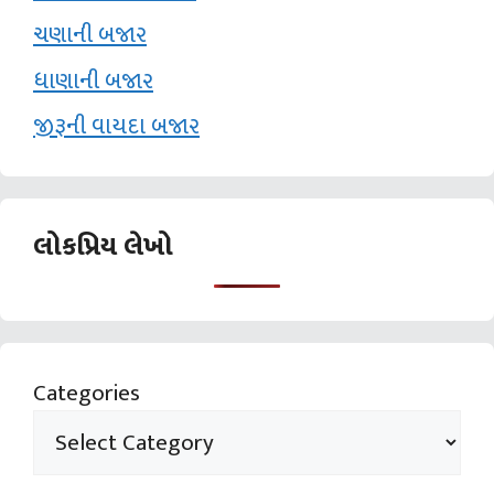
ચણાની બજાર
ધાણાની બજાર
જીરૂની વાયદા બજાર
લોકપ્રિય લેખો
Categories