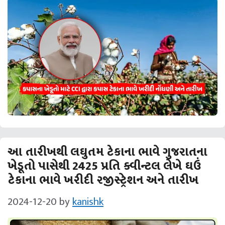
આ તારીખથી લઘુતમ ટેકાના ભાવે ગુજરાતના
ખેડૂતો પાસેથી 2425 પ્રતિ ક્વીન્ટલ લેખે ઘઉં
ટેકાના ભાવે ખરીદી રજીસ્ટ્રેશન અને તારીખ
2024-12-20
by
kanishk