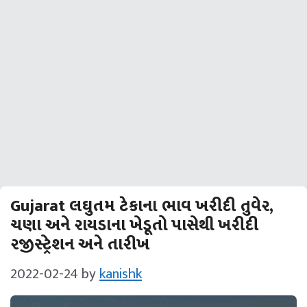
Gujarat લઘુતમ ટેકાના ભાવ ખરીદી તુવેર,
ચણા અને રાયડાના ખેડૂતો પાસેથી ખરીદી
રજીસ્ટ્રેશન અને તારીખ
2022-02-24
by
kanishk