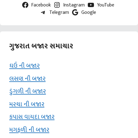
Facebook
Instagram
YouTube
Telegram
Google
ગુજરાત બજાર સમાચાર
ઘઉં ની બજાર
લસણ ની બજાર
ડુંગળી ની બજાર
મરચા ની બજાર
કપાસ વાયદા બજાર
મગફળી ની બજાર