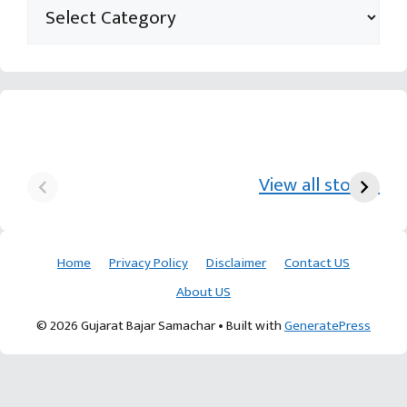
યુરિયા-DAP વગર વિઘાએ
આ પ્રકારની ખેતી પધ્‍ધતિથી
દ
₹70 હજારની કમાણી પાટણના
ખેડૂતોને અઢળક અવાક:
છો
View all stories
ખેડૂતની કમાલ
આચાર્ય દેવવ્રતજી
ક
Home
Privacy Policy
Disclaimer
Contact US
About US
© 2026 Gujarat Bajar Samachar
• Built with
GeneratePress