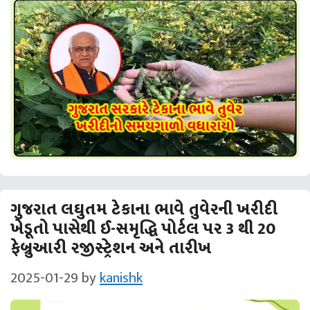
ગુજરાત લઘુતમ ટેકાના ભાવે તુવેરની ખરીદી
ખેડૂતો પાસેથી ઈ-સમૃદ્ધિ પોર્ટલ પર 3 થી 20
ફેબ્રુઆરી રજીસ્ટ્રેશન અને તારીખ
2025-01-29
by
kanishk