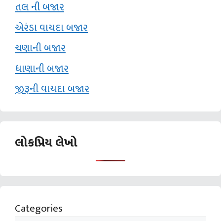
તલ ની બજાર
એરંડા વાયદા બજાર
ચણાની બજાર
ધાણાની બજાર
જીરૂની વાયદા બજાર
લોકપ્રિય લેખો
Categories