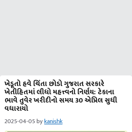
ખેડૂતો હવે ચિંતા છોડો ગુજરાત સરકારે
ખેતીહિતમાં લીધો મહત્ત્વનો નિર્ણય: ટેકાના
ભાવે તુવેર ખરીદીનો સમય 30 એપ્રિલ સુધી
વધારાયો
2025-04-05
by
kanishk