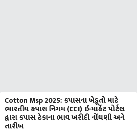
Cotton Msp 2025: કપાસના ખેડૂતો માટે
ભારતીય કપાસ નિગમ (CCI) ઈ-માર્કેટ પોર્ટલ
દ્વારા કપાસ ટેકાના ભાવ ખરીદી નોંધણી અને
તારીખ