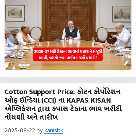
Cotton Support Price: કોટન કોર્પોરેશન
ઓફ ઈન્ડિયા (CCI) ના KAPAS KISAN
એપ્લિકેશન દ્વારા કપાસ ટેકાના ભાવ ખરીદી
નોંધણી અને તારીખ
2025-08-22
by
kanishk