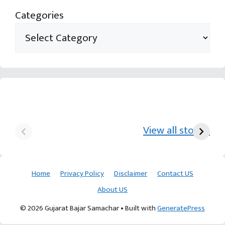
Categories
યુરિયા-DAP વગર વિઘાએ
આ પ્રકારની ખેતી પધ્‍ધતિથી
દ
₹70 હજારની કમાણી પાટણના
ખેડૂતોને અઢળક અવાક:
છો
View all stories
ખેડૂતની કમાલ
આચાર્ય દેવવ્રતજી
ક
Home
Privacy Policy
Disclaimer
Contact US
About US
© 2026 Gujarat Bajar Samachar
• Built with
GeneratePress