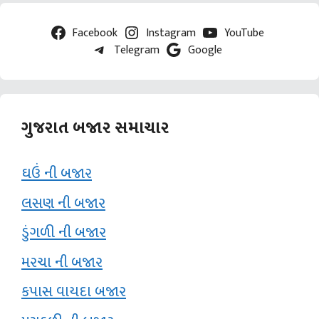
Facebook
Instagram
YouTube
Telegram
Google
ગુજરાત બજાર સમાચાર
ઘઉં ની બજાર
લસણ ની બજાર
ડુંગળી ની બજાર
મરચા ની બજાર
કપાસ વાયદા બજાર