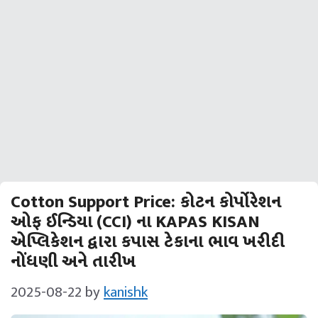
Cotton Support Price: કોટન કોર્પોરેશન
ઓફ ઈન્ડિયા (CCI) ના KAPAS KISAN
એપ્લિકેશન દ્વારા કપાસ ટેકાના ભાવ ખરીદી
નોંધણી અને તારીખ
2025-08-22
by
kanishk