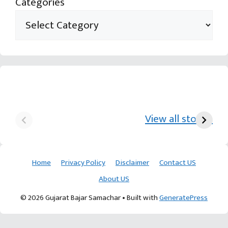
Categories
યુરિયા-DAP વગર વિઘાએ
આ પ્રકારની ખેતી પધ્‍ધતિથી
દ
₹70 હજારની કમાણી પાટણના
ખેડૂતોને અઢળક અવાક:
છો
View all stories
ખેડૂતની કમાલ
આચાર્ય દેવવ્રતજી
ક
Home
Privacy Policy
Disclaimer
Contact US
About US
© 2026 Gujarat Bajar Samachar
• Built with
GeneratePress