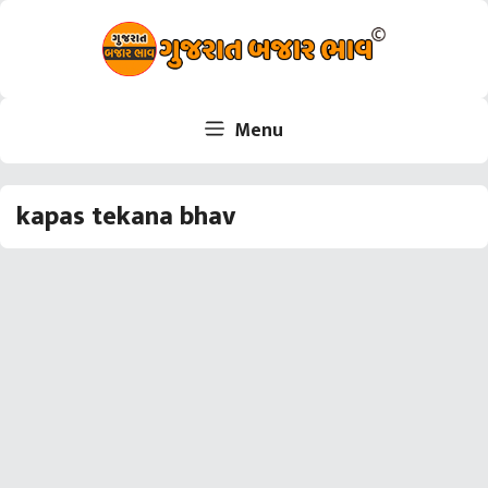
Skip
to
content
Menu
kapas tekana bhav