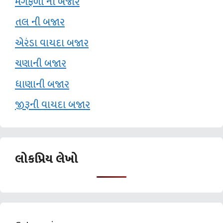
મગફળી ની બજાર
તલ ની બજાર
એરંડા વાયદા બજાર
ચણાની બજાર
ધાણાની બજાર
જીરૂની વાયદા બજાર
લોકપ્રિય લેખો