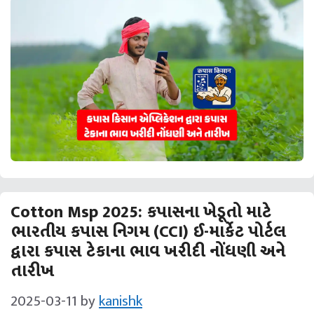
Cotton Msp 2025: કપાસના ખેડૂતો માટે
ભારતીય કપાસ નિગમ (CCI) ઈ-માર્કેટ પોર્ટલ
દ્વારા કપાસ ટેકાના ભાવ ખરીદી નોંધણી અને
તારીખ
2025-03-11
by
kanishk