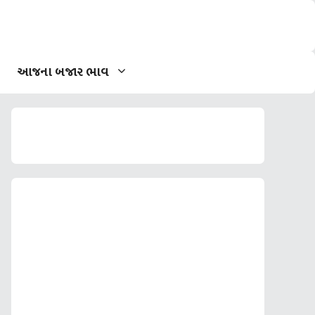
આજના બજાર ભાવ