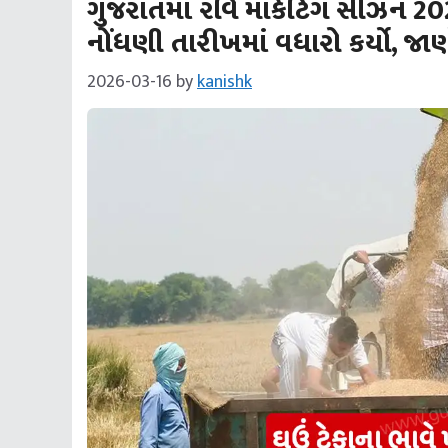
ગુજરાતમાં રવિ માર્કેટિંગ સીઝન 2
નોંધણી તારીખમાં વધારો કર્યો, જ
2026-03-16
by
kanishk