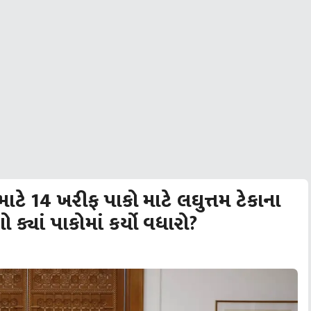
માટે 14 ખરીફ પાકો માટે લઘુત્તમ ટેકાના
ક્યાં પાકોમાં કર્યો વધારો?