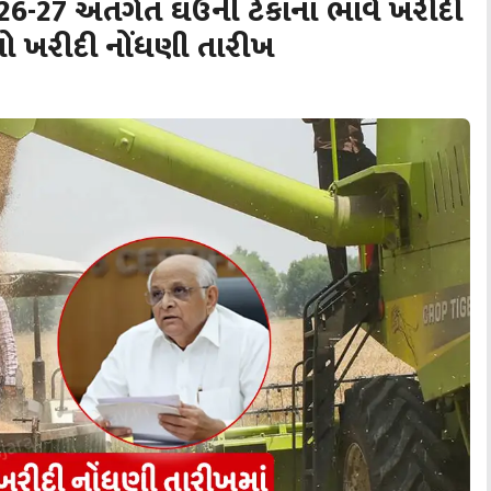
026-27 અંતર્ગત ઘઉંની ટેકાના ભાવે ખરીદી
ાણો ખરીદી નોંધણી તારીખ