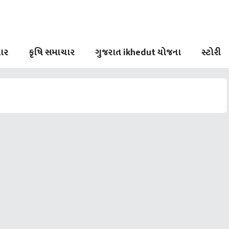
ાર
કૃષિ સમાચાર
ગુજરાત ikhedut યોજના
સ્ટોરી