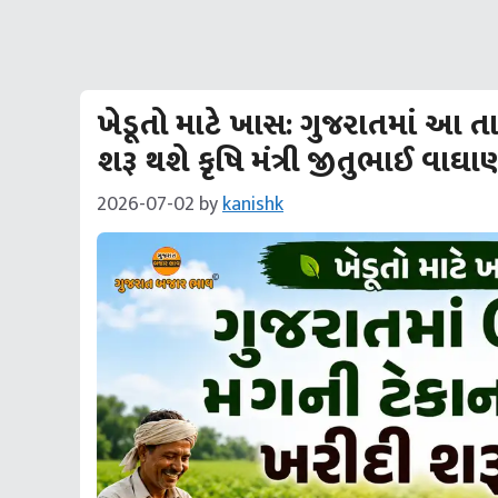
ખેડૂતો માટે ખાસ: ગુજરાતમાં આ ત
શરૂ થશે કૃષિ મંત્રી જીતુભાઈ વાઘા
2026-07-02
by
kanishk