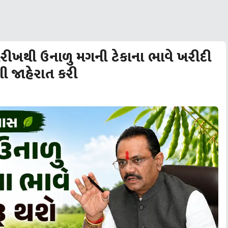
ારીખથી ઉનાળુ મગની ટેકાના ભાવે ખરીદી
ણી જાહેરાત કરી