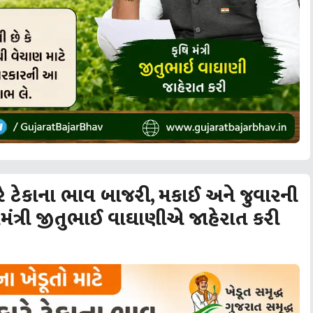
રે ટેકાના ભાવ બાજરી, મકાઈ અને જુવારની
ષિમંત્રી જીતુભાઈ વાઘાણીએ જાહેરાત કરી