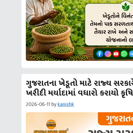
ગુજરાતના ખેડૂતો માટે રાજ્ય સરકા
ખરીદી મર્યાદામાં વધારો કરાયો કૃ
2026-06-11
by
kanishk