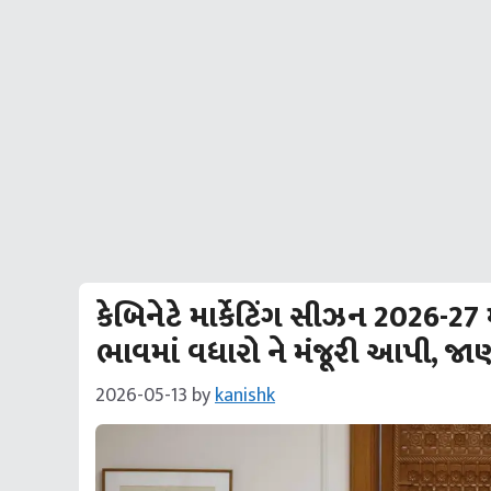
કેબિનેટે માર્કેટિંગ સીઝન 2026-27 
ભાવમાં વધારો ને મંજૂરી આપી, જાણો 
2026-05-13
by
kanishk