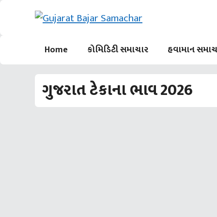
Skip
to
content
Home
કોમિડિટી સમાચાર
હવામાન સમાચ
ગુજરાત ટેકાના ભાવ 2026