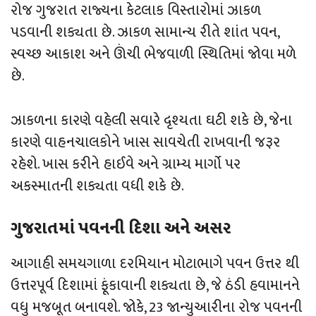
રોજ ગુજરાત રાજ્યના કેટલાક વિસ્તારોમાં ઝાકળ
પડવાની શક્યતા છે. ઝાકળ સામાન્ય રીતે શાંત પવન,
સ્વચ્છ આકાશ અને ઊંચી ભેજવાળી સ્થિતિમાં જોવા મળે
છે.
ઝાકળના કારણે વહેલી સવારે દૃશ્યતા ઘટી શકે છે, જેના
કારણે વાહનચાલકોને ખાસ સાવચેતી રાખવાની જરૂર
રહેશે. ખાસ કરીને હાઈવે અને ગ્રામ્ય માર્ગો પર
અકસ્માતની શક્યતા વધી શકે છે.
ગુજરાતમાં પવનની દિશા અને અસર
આગાહી સમયગાળા દરમિયાન મોટાભાગે પવન ઉત્તર થી
ઉત્તરપૂર્વ દિશામાં ફૂંકાવાની શક્યતા છે, જે ઠંડી હવામાનને
વધુ મજબૂત બનાવશે. જોકે, 23 જાન્યુઆરીના રોજ પવનની