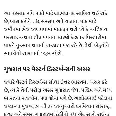
આ વરસાદ રવિ પાકો માટે લાભદાયક સાબિત થઈ શકે
છે, ખાસ કરીને ઘઉં, સરસવ અને ચણાના પાક માટે
જમીનમાં ભેજ જાળવવામાં મદદરૂપ થશે. જો કે, અતિશય
વરસાદ અથવા તીવ્ર પવનના કારણે કેટલાક વિસ્તારોમાં
પાકને નુકસાન થવાની શક્યતા પણ રહે છે, તેથી ખેડૂતોને
સાવચેતી રાખવાની જરૂર રહેશે.
ગુજરાત પર વેસ્ટર્ન ડિસ્ટર્બન્સની અસર
જ્યારે વેસ્ટર્ન ડિસ્ટર્બન્સ સીધા ઉત્તર ભારતમાં અસર કરે
છે, ત્યારે તેની પરોક્ષ અસર ગુજરાત જેવા પશ્ચિમ અને મધ્ય
ભારતના રાજ્યોમાં પણ જોવા મળે છે. અશોકભાઈ પટેલના
જણાવ્યા મુજબ, 24 થી 27 જાન્યુઆરી દરમિયાન સૌરાષ્ટ્ર,
કચ્છ અને સમગ્ર ગુજરાતમાં ઠંડીનો વધુ એક સારો રાઉન્ડ