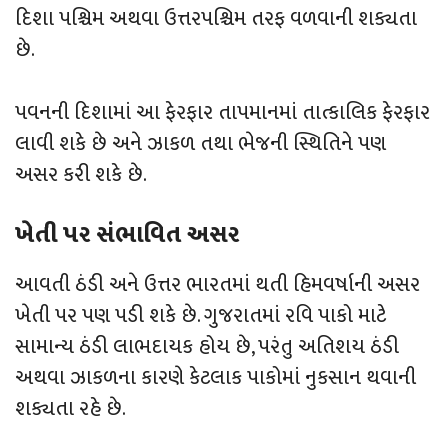
દિશા પશ્ચિમ અથવા ઉત્તરપશ્ચિમ તરફ વળવાની શક્યતા
છે.
પવનની દિશામાં આ ફેરફાર તાપમાનમાં તાત્કાલિક ફેરફાર
લાવી શકે છે અને ઝાકળ તથા ભેજની સ્થિતિને પણ
અસર કરી શકે છે.
ખેતી પર સંભાવિત અસર
આવતી ઠંડી અને ઉત્તર ભારતમાં થતી હિમવર્ષાની અસર
ખેતી પર પણ પડી શકે છે. ગુજરાતમાં રવિ પાકો માટે
સામાન્ય ઠંડી લાભદાયક હોય છે, પરંતુ અતિશય ઠંડી
અથવા ઝાકળના કારણે કેટલાક પાકોમાં નુકસાન થવાની
શક્યતા રહે છે.