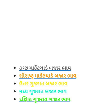
કચ્છ માર્કેટયાર્ડ બજાર ભાવ
સૌરાષ્ટ્ર માર્કેટયાર્ડ બજાર ભાવ
ઉત્તર ગુજરાત બજાર ભાવ
મધ્ય ગુજરાત બજાર ભાવ
દક્ષિણ ગુજરાત બજાર ભાવ