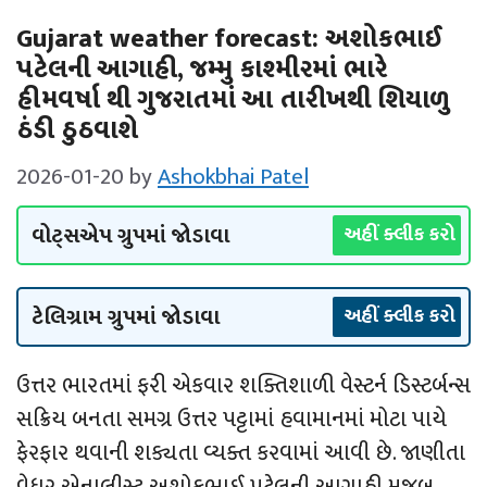
Gujarat weather forecast: અશોકભાઈ
પટેલની આગાહી, જમ્‍મુ કાશ્‍મીરમાં ભારે
હીમવર્ષા થી ગુજરાતમાં આ તારીખથી શિયાળુ
ઠંડી ઠુઠવાશે
2026-01-20
by
Ashokbhai Patel
વોટ્સએપ ગ્રુપમાં જોડાવા
અહીં ક્લીક કરો
ટેલિગ્રામ ગ્રુપમાં જોડાવા
અહીં ક્લીક કરો
ઉત્તર ભારતમાં ફરી એકવાર શક્તિશાળી વેસ્ટર્ન ડિસ્ટર્બન્સ
સક્રિય બનતા સમગ્ર ઉત્તર પટ્ટામાં હવામાનમાં મોટા પાયે
ફેરફાર થવાની શક્યતા વ્યક્ત કરવામાં આવી છે. જાણીતા
વેધર એનાલીસ્ટ અશોકભાઈ પટેલની આગાહી મુજબ,