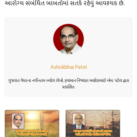
આરોગ્ય સંબંધિત બાબતોમાં સતર્ક રહેવું આવશ્યક છે.
Ashokbhai Patel
ગુજરાત વેધરના નવીનતમ બ્લોગ લેખો. હવામાન નિષ્ણાંત અશોકભાઈ એમ. પટેલ દ્વારા
પ્રકાશિત.