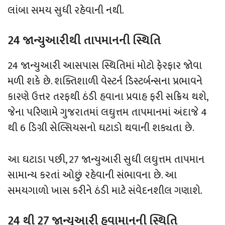
લાંબા સમય સુધી રહેવાની નથી.
24 જાન્યુઆરીથી તાપમાનની સ્થિતિ
24 જાન્યુઆરી આસપાસ સ્થિતિમાં મોટો ફેરફાર જોવા
મળી શકે છે. શક્તિશાળી વેસ્ટર્ન ડિસ્ટર્બન્સના પ્રભાવને
કારણે ઉત્તર તરફથી ઠંડી હવાના પ્રવાહ ફરી સક્રિય થશે,
જેના પરિણામે ગુજરાતમાં લઘુત્તમ તાપમાનમાં અંદાજે 4
થી 6 ડિગ્રી સેલ્સિયસનો ઘટાડો થવાની શક્યતા છે.
આ ઘટાડા પછી, 27 જાન્યુઆરી સુધી લઘુત્તમ તાપમાન
સામાન્ય કરતાં ઓછું રહેવાની સંભાવના છે. આ
સમયગાળો ખાસ કરીને ઠંડી માટે સંવેદનશીલ ગણાશે.
24 થી 27 જાન્યુઆરી હવામાનની સ્થિતિ