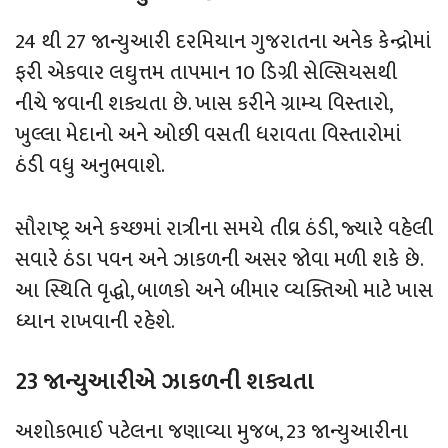
24 થી 27 જાન્યુઆરી દરમિયાન ગુજરાતના અનેક કેન્દ્રોમાં
ફરી એકવાર લઘુત્તમ તાપમાન 10 ડિગ્રી સેલ્સિયસથી
નીચે જવાની શક્યતા છે. ખાસ કરીને ગ્રામ્ય વિસ્તારો,
ખુલ્લા મેદાનો અને ઓછી વસતી ધરાવતા વિસ્તારોમાં
ઠંડી વધુ અનુભવાશે.
સૌરાષ્ટ્ર અને કચ્છમાં રાત્રીના સમયે તીવ્ર ઠંડી, જ્યારે વહેલી
સવારે ઠંડા પવન અને ઝાકળની અસર જોવા મળી શકે છે.
આ સ્થિતિ વૃદ્ધો, બાળકો અને બીમાર વ્યક્તિઓ માટે ખાસ
ધ્યાન રાખવાની રહેશે.
23 જાન્યુઆરીએ ઝાકળની શક્યતા
અશોકભાઈ પટેલના જણાવ્યા મુજબ, 23 જાન્યુઆરીના