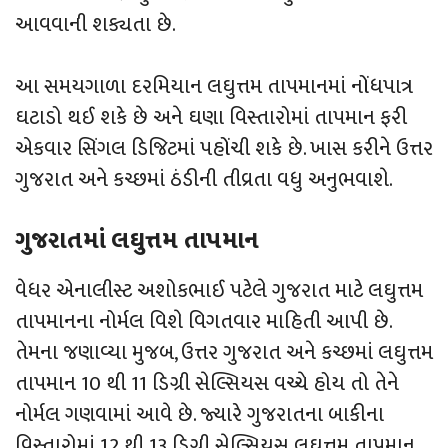
આવવાની શક્યતા છે.
આ સમયગાળા દરમિયાન લઘુત્તમ તાપમાનમાં નોંધપાત્ર
ઘટાડો થઈ શકે છે અને ઘણા વિસ્તારોમાં તાપમાન ફરી
એકવાર સિંગલ ડિજિટમાં પહોંચી શકે છે. ખાસ કરીને ઉત્તર
ગુજરાત અને કચ્છમાં ઠંડીની તીવ્રતા વધુ અનુભવાશે.
ગુજરાતમાં લઘુત્તમ તાપમાન
વેધર એનાલીસ્ટ અશોકભાઈ પટેલે ગુજરાત માટે લઘુત્તમ
તાપમાનના નોર્મલ વિશે વિગતવાર માહિતી આપી છે.
તેમના જણાવ્યા મુજબ, ઉત્તર ગુજરાત અને કચ્છમાં લઘુત્તમ
તાપમાન 10 થી 11 ડિગ્રી સેલ્સિયસ વચ્ચે હોય તો તેને
નોર્મલ ગણવામાં આવે છે. જ્યારે ગુજરાતના બાકીના
વિસ્તારોમાં 12 થી 13 ડિગ્રી સેલ્સિયસ લઘુત્તમ તાપમાન