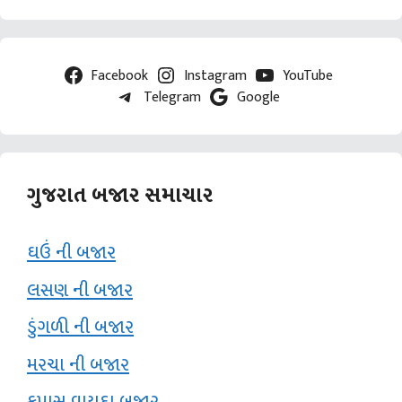
Facebook
Instagram
YouTube
Telegram
Google
ગુજરાત બજાર સમાચાર
ઘઉં ની બજાર
લસણ ની બજાર
ડુંગળી ની બજાર
મરચા ની બજાર
કપાસ વાયદા બજાર