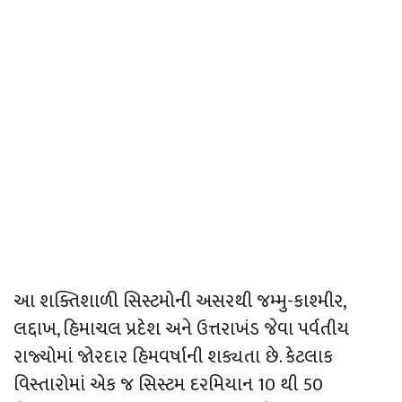
આ શક્તિશાળી સિસ્ટમોની અસરથી જમ્મુ-કાશ્મીર,
લદ્દાખ, હિમાચલ પ્રદેશ અને ઉત્તરાખંડ જેવા પર્વતીય
રાજ્યોમાં જોરદાર હિમવર્ષાની શક્યતા છે. કેટલાક
વિસ્તારોમાં એક જ સિસ્ટમ દરમિયાન 10 થી 50