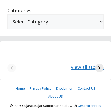
Categories
યુરિયા-DAP વગર વિઘાએ
આ પ્રકારની ખેતી પધ્‍ધતિથી
દ
₹70 હજારની કમાણી પાટણના
ખેડૂતોને અઢળક અવાક:
છો
View all stories
ખેડૂતની કમાલ
આચાર્ય દેવવ્રતજી
ક
Home
Privacy Policy
Disclaimer
Contact US
About US
© 2026 Gujarat Bajar Samachar
• Built with
GeneratePress