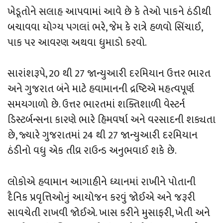
ખેડૂતોને સલાહ આપવામાં આવે છે કે તેઓ પાકને ઠંડીથી
બચાવવા યોગ્ય પગલાં ભરે, જેમ કે રાત્રે હળવો સિંચાઈ,
પાક પર આવરણ અથવા ધુમાડો કરવો.
સારાંશરૂપે, 20 થી 27 જાન્યુઆરી દરમિયાન ઉત્તર ભારત
અને ગુજરાત બંને માટે હવામાનની દ્રષ્ટિએ મહત્વપૂર્ણ
સમયગાળો છે. ઉત્તર ભારતમાં શક્તિશાળી વેસ્ટર્ન
ડિસ્ટર્બન્સના કારણે ભારે હિમવર્ષા અને વરસાદની શક્યતા
છે, જ્યારે ગુજરાતમાં 24 થી 27 જાન્યુઆરી દરમિયાન
ઠંડીનો વધુ એક તીવ્ર રાઉન્ડ અનુભવાઈ શકે છે.
લોકોએ હવામાન આગાહીને ધ્યાનમાં રાખીને પોતાની
દૈનિક પ્રવૃત્તિઓનું આયોજન કરવું જોઈએ અને જરૂરી
સાવચેતી રાખવી જોઈએ. ખાસ કરીને મુસાફરી, ખેતી અને