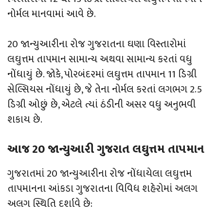
નોર્મલ માનવામાં આવે છે.
20 જાન્યુઆરીના રોજ ગુજરાતના ઘણા વિસ્તારોમાં
લઘુત્તમ તાપમાન સામાન્ય અથવા સામાન્ય કરતાં વધુ
નોંધાયું છે. જોકે, પોરબંદરમાં લઘુત્તમ તાપમાન 11 ડિગ્રી
સેલ્સિયસ નોંધાયું છે, જે તેના નોર્મલ કરતાં લગભગ 2.5
ડિગ્રી ઓછું છે, એટલે ત્યાં ઠંડીની અસર વધુ અનુભવી
શકાય છે.
આજ 20 જાન્યુઆરી ગુજરાત લઘુત્તમ તાપમાન
ગુજરાતમાં 20 જાન્યુઆરીના રોજ નોંધાયેલા લઘુત્તમ
તાપમાનના આંકડા ગુજરાતના વિવિધ શહેરોમાં અલગ
અલગ સ્થિતિ દર્શાવે છે: