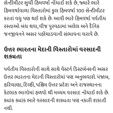
સેન્ટીમીટર સુધી હિમવર્ષા નોંધાઈ શકે છે, જ્યારે ભારે
હિમવર્ષાવાળા વિસ્તારોમાં કુલ હિમવર્ષા 100 સેન્ટીમીટર
કરતાં વધુ પણ થઈ શકે છે. આવી ભારે હિમવર્ષા પર્વતીય
રસ્તાઓ બંધ થવા, વીજ પુરવઠામાં ખલેલ અને દૈનિક
જનજીવનને અસર પહોંચાડવાની સંભાવના ધરાવે છે.
ઉત્તર ભારતના મેદાની વિસ્તારોમાં વરસાદની
શક્યતા
પર્વતીય વિસ્તારોની સાથે સાથે વેસ્ટર્ન ડિસ્ટર્બન્સની અસર
ઉત્તર ભારતના મેદાની વિસ્તારોમાં પણ અનુભવાશે. પંજાબ,
હરિયાણા, દિલ્હી, પશ્ચિમ ઉત્તર પ્રદેશ અને રાજસ્થાનના
કેટલાક ભાગોમાં હળવો થી મધ્યમ વરસાદ નોંધાઈ શકે છે.
ક્યાંક ક્યાંક ભારે વરસાદની શક્યતા પણ નકારી શકાતી
નથી.