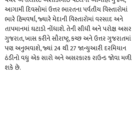
આગામી દિવસોમાં ઉત્તર ભારતના પર્વતીય વિસ્તારોમાં
ભારે હિમવર્ષા, જ્યારે મેદાની વિસ્તારોમાં વરસાદ અને
તાપમાનમાં ઘટાડો નોંધાશે. તેની સીધી અને પરોક્ષ અસર
ગુજરાત, ખાસ કરીને સૌરાષ્ટ્ર, કચ્છ અને ઉત્તર ગુજરાતમાં
પણ અનુભવાશે, જ્યાં 24 થી 27 જાન્યુઆરી દરમિયાન
ઠંડીનો વધુ એક સારો અને અસરકારક રાઉન્ડ જોવા મળી
શકે છે.