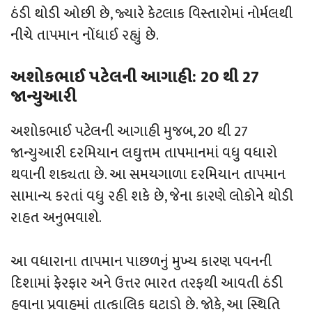
ઠંડી થોડી ઓછી છે, જ્યારે કેટલાક વિસ્તારોમાં નોર્મલથી
નીચે તાપમાન નોંધાઈ રહ્યું છે.
અશોકભાઈ પટેલની આગાહી: 20 થી 27
જાન્યુઆરી
અશોકભાઈ પટેલની આગાહી મુજબ, 20 થી 27
જાન્યુઆરી દરમિયાન લઘુત્તમ તાપમાનમાં વધુ વધારો
થવાની શક્યતા છે. આ સમયગાળા દરમિયાન તાપમાન
સામાન્ય કરતાં વધુ રહી શકે છે, જેના કારણે લોકોને થોડી
રાહત અનુભવાશે.
આ વધારાના તાપમાન પાછળનું મુખ્ય કારણ પવનની
દિશામાં ફેરફાર અને ઉત્તર ભારત તરફથી આવતી ઠંડી
હવાના પ્રવાહમાં તાત્કાલિક ઘટાડો છે. જોકે, આ સ્થિતિ