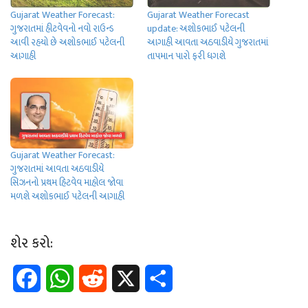
Gujarat Weather Forecast:
Gujarat Weather Forecast
ગુજરાતમાં હીટવેવનો નવો રાઉન્ડ
update: અશોકભાઈ પટેલની
આવી રહયો છે અશોકભાઈ પટેલની
આગાહી આવતા અઠવાડીયે ગુજરાતમાં
આગાહી
તાપમાન પારો ફરી ધગશે
Gujarat Weather Forecast:
ગુજરાતમાં આવતા અઠવાડીયે
સિઝનનો પ્રથમ હિટવેવ માહોલ જોવા
મળશે અશોકભાઈ પટેલની આગાહી
શેર કરો:
F
W
R
X
S
a
h
e
h