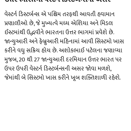
વેસ્ટર્ન ડિસ્ટર્બન્સ એ પશ્ચિમ તરફથી આવતી હવામાન
પ્રણાલીઓ છે, જે મુખ્યત્વે મધ્ય એશિયા અને મિડલ
ઈસ્ટમાંથી ઉદ્ભવીને ભારતના ઉત્તર ભાગમાં પ્રવેશે છે.
જાન્યુઆરી અને ફેબ્રુઆરી મહિનામાં આવી સિસ્ટમો ખાસ
કરીને વધુ સક્રિય હોય છે. અશોકભાઈ પટેલના જણાવ્યા
મુજબ, 20 થી 27 જાન્યુઆરી દરમિયાન ઉત્તર ભારત પર
ઉપર ઉપરી વેસ્ટર્ન ડિસ્ટર્બન્સની અસર જોવા મળશે,
જેમાંથી બે સિસ્ટમો ખાસ કરીને ખૂબ શક્તિશાળી રહેશે.