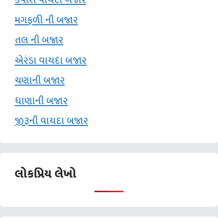
મગફળી ની બજાર
તલ ની બજાર
એરંડા વાયદા બજાર
ચણાની બજાર
ધાણાની બજાર
જીરૂની વાયદા બજાર
લોકપ્રિય લેખો