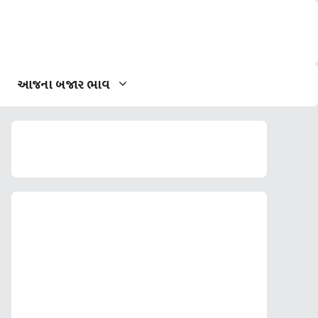
આજના બજાર ભાવ