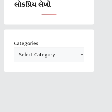
લોકપ્રિય લેખો
Categories