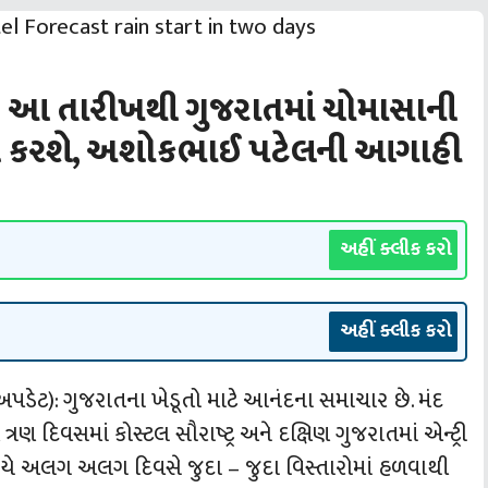
આ તારીખથી ગુજરાતમાં ચોમાસાની
ામણી કરશે, અશોકભાઈ પટેલની આગાહી
અહીં ક્લીક કરો
અહીં ક્લીક કરો
ેટ): ગુજરાતના ખેડૂતો માટે આનંદના સમાચાર છે. મંદ
િવસમાં કોસ્‍ટલ સૌરાષ્‍ટ્ર અને દક્ષિણ ગુજરાતમાં એન્‍ટ્રી
 અલગ અલગ દિવસે જુદા – જુદા વિસ્‍તારોમાં હળવાથી