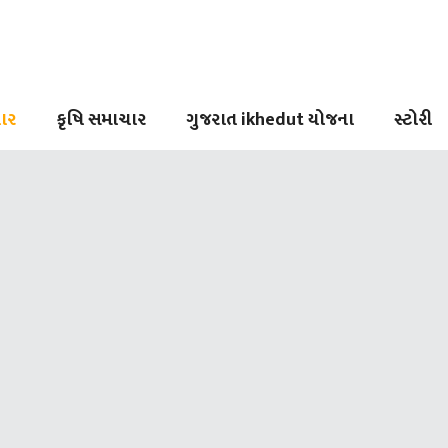
ાર
કૃષિ સમાચાર
ગુજરાત ikhedut યોજના
સ્ટોરી