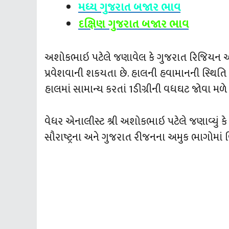
મધ્ય ગુજરાત બજાર ભાવ
દક્ષિણ ગુજરાત બજાર ભાવ
અશોકભાઇ પટેલે જણાવેલ કે ગુજરાત રિજિયન અને સૌ
પ્રવેશવાની શકયતા છે. હાલની હવામાનની સ્‍થિ
હાલમાં સામાન્‍ય કરતાં 1ડીગ્રીની વધઘટ જોવા મળે 
વેધર એનાલીસ્‍ટ શ્રી અશોકભાઇ પટેલે જણાવ્‍યું ક
સૌરાષ્ટ્રના અને ગુજરાત રીજનના અમુક ભાગોમાં વ