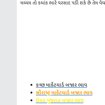
મધ્‍યમ તો કયાંક ભારે વરસાદ પડી શકે છે તેમ વેધ
કચ્છ માર્કેટયાર્ડ બજાર ભાવ
સૌરાષ્ટ્ર માર્કેટયાર્ડ બજાર ભાવ
ઉત્તર ગુજરાત બજાર ભાવ