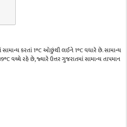
સામાન્ય કરતાં 1°C ઓછુંથી લઈને 1°C વધારે છે. સામાન્ય
 વચ્ચે રહે છે, જ્યારે ઉત્તર ગુજરાતમાં સામાન્ય તાપમાન