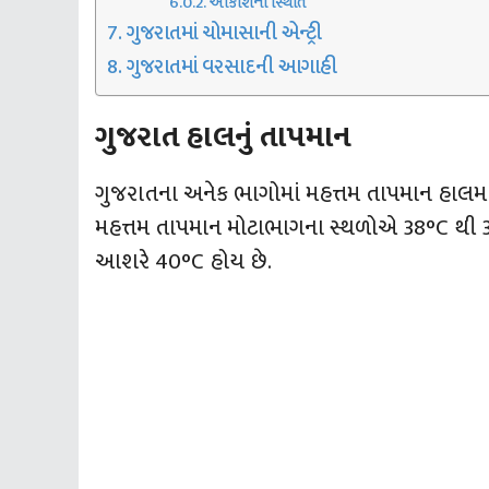
આકાશની સ્થિતિ
ગુજરાતમાં ચોમાસાની એન્‍ટ્રી
ગુજરાતમાં વરસાદની આગાહી
ગુજરાત હાલનું તાપમાન
ગુજરાતના અનેક ભાગોમાં મહત્તમ તાપમાન હાલમાં 
મહત્તમ તાપમાન મોટાભાગના સ્થળોએ 38°C થી 39°C
આશરે 40°C હોય છે.