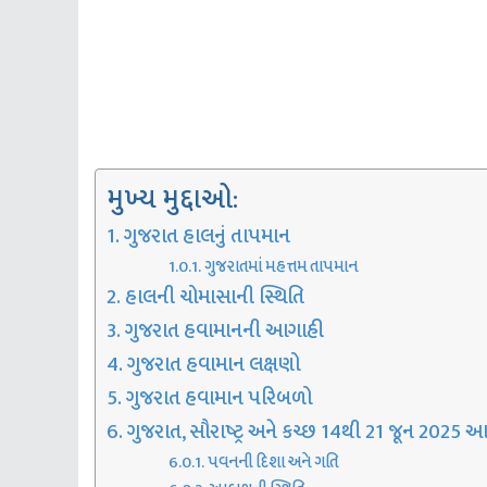
મુખ્ય મુદ્દાઓ:
ગુજરાત હાલનું તાપમાન
ગુજરાતમાં મહત્તમ તાપમાન
હાલની ચોમાસાની સ્થિતિ
ગુજરાત હવામાનની આગાહી
ગુજરાત હવામાન લક્ષણો
ગુજરાત હવામાન પરિબળો
ગુજરાત, સૌરાષ્ટ્ર અને કચ્છ 14થી 21 જૂન 2025 
પવનની દિશા અને ગતિ