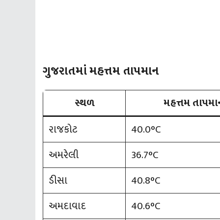
ગુજરાતમાં મહત્તમ તાપમાન
સ્થળ
મહત્તમ તાપમા
રાજકોટ
40.0°C
અમરેલી
36.7°C
ડીસા
40.8°C
અમદાવાદ
40.6°C