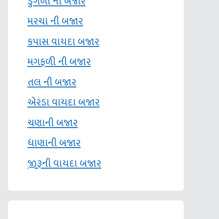
ડુંગળી ની બજાર
મરચા ની બજાર
કપાસ વાયદા બજાર
મગફળી ની બજાર
તલ ની બજાર
એરંડા વાયદા બજાર
ચણાની બજાર
ધાણાની બજાર
જીરૂની વાયદા બજાર