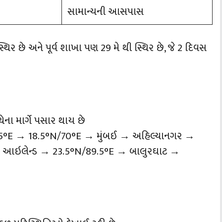
સામાન્યની આસપાસ
્થિર છે અને પૂર્વ શાખા પણ 29 મે થી સ્થિર છે, જે 2 દિવસ
ેના માર્ગે પસાર થાય છે
5°E → 18.5°N/70°E → મુંબઈ → અહિલ્યાનગર →
ડ આઇલેન્ડ → 23.5°N/89.5°E → બાલુરઘાટ →