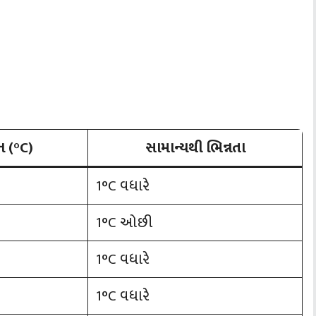
ન (°C)
સામાન્યથી ભિન્નતા
1°C વધારે
1°C ઓછી
1°C વધારે
1°C વધારે