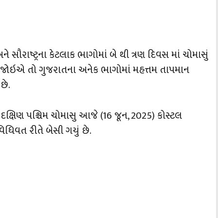
રાષ્‍ટ્રના કેટલાક ભાગોમાં બે થી ત્રણ દિવસ માં ચોમાસું
તિ જોઇએ તો ગુજરાતના અનેક ભાગોમાં મહત્તમ તાપમાન
છે.
ે દક્ષિણ પશ્ચિમ ચોમાસુ આજે (16 જૂન, 2025) કોસ્ટલ
િધિવત રીતે બેસી ગયું છે.