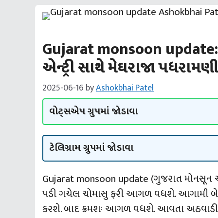
Gujarat monsoon update: 
એન્‍ટ્રી સાથે મેઘરાજા પધર
2025-06-16
by
Ashokbhai Patel
વોટ્સએપ ગ્રુપમાં જોડાવા
ટેલિગ્રામ ગ્રુપમાં જોડાવા
Gujarat monsoon update (ગુજરાત મોનસૂન અપડ
પડી ગયેલ ચોમાસુ ફરી આગળ વધશે. આગામી બે ત્રણ દ
કરશે. બાદ ક્રમશઃ આગળ વધશે. આવતા અઠવાડીયે