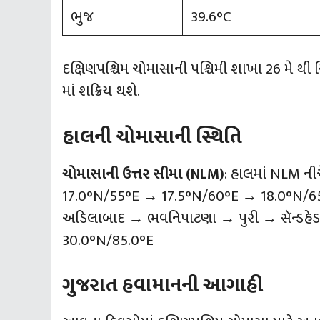
ભુજ
39.6°C
દક્ષિણપશ્ચિમ ચોમાસાની પશ્ચિમી શાખા 26 મે થી સ
માં શક્રિય થશે.
હાલની ચોમાસાની સ્થિતિ
ચોમાસાની ઉત્તર સીમા (NLM)
: હાલમાં NLM નીચ
17.0°N/55°E → 17.5°N/60°E → 18.0°N/6
અડિલાબાદ → ભવનિપાટણા → પુરી → સૅન્ડહે
30.0°N/85.0°E
ગુજરાત હવામાનની આગાહી