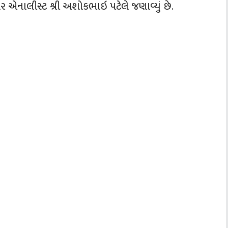
ર એનાલીસ્‍ટ શ્રી અશોકભાઇ પટેલે જણાવ્‍યું છે.