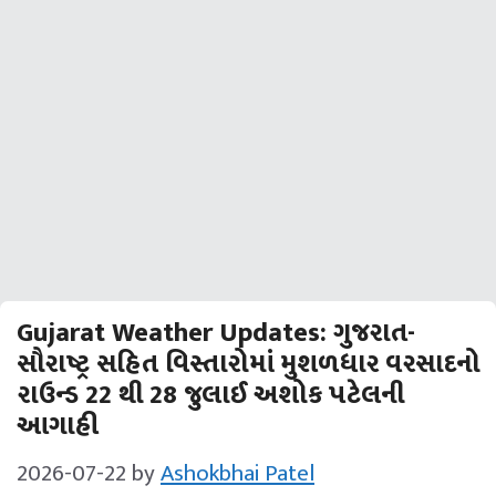
Gujarat Weather Updates: ગુજરાત-
સૌરાષ્‍ટ્ર સહિત વિસ્‍તારોમાં મુશળધાર વરસાદનો
રાઉન્‍ડ 22 થી 28 જુલાઈ અશોક પટેલની
આગાહી
2026-07-22
by
Ashokbhai Patel