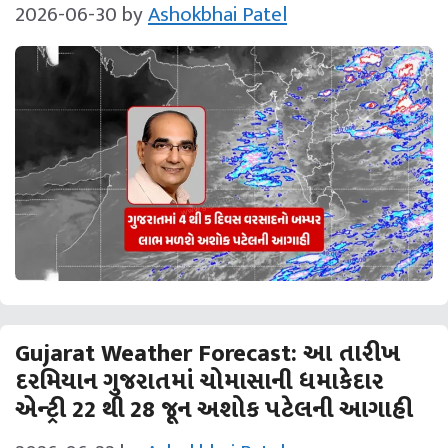
2026-06-30
by
Ashokbhai Patel
Gujarat Weather Forecast: આ તારીખ
દરમિયાન ગુજરાતમાં ચોમાસાની ધમાકેદાર
એન્‍ટ્રી 22 થી 28 જૂન અશોક પટેલની આગાહી