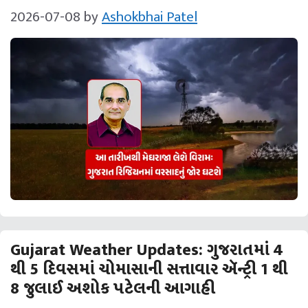
2026-07-08
by
Ashokbhai Patel
Gujarat Weather Updates: ગુજરાતમાં 4
થી 5 દિવસમાં ચોમાસાની સત્તાવાર ઍન્ટ્રી 1 થી
8 જુલાઈ અશોક પટેલની આગાહી