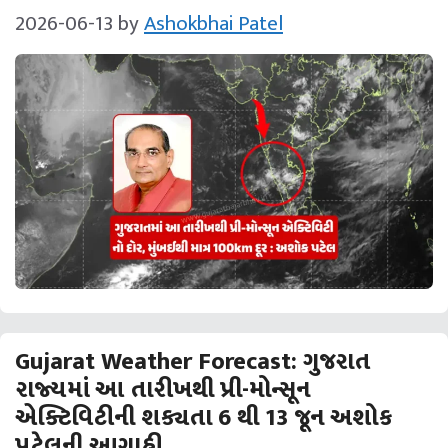
2026-06-13
by
Ashokbhai Patel
Gujarat Weather Forecast: ગુજરાત
રાજ્યમાં આ તારીખથી પ્રી-મોન્સૂન
એક્ટિવિટીની શક્યતા 6 થી 13 જૂન અશોક
પટેલની આગાહી