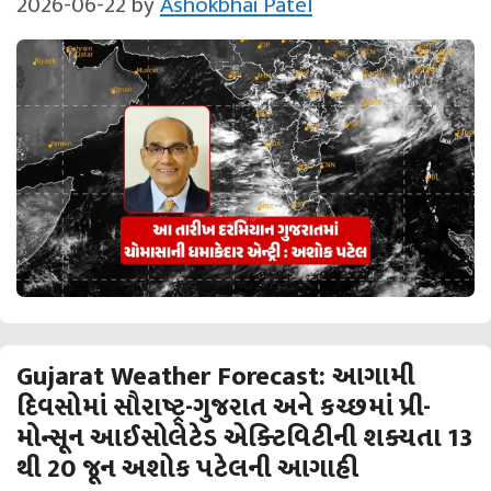
2026-06-22
by
Ashokbhai Patel
Gujarat Weather Forecast: આગામી
દિવસોમાં સૌરાષ્ટ્ર-ગુજરાત અને કચ્‍છમાં પ્રી-
મોન્‍સૂન આઈસોલેટેડ એક્‍ટિવિટીની શક્‍યતા 13
થી 20 જૂન અશોક પટેલની આગાહી