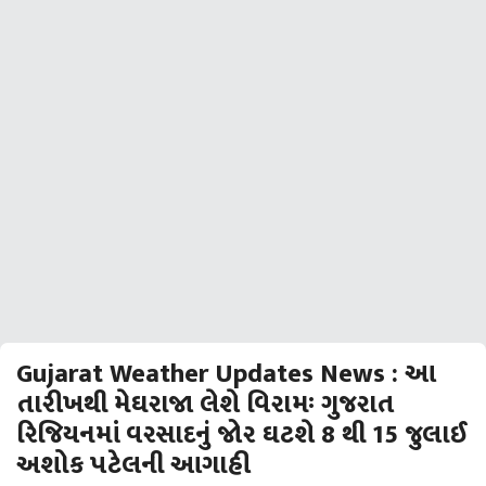
Gujarat Weather Updates News : આ
તારીખથી મેઘરાજા લેશે વિરામઃ ગુજરાત
રિજિયનમાં વરસાદનું જોર ઘટશે 8 થી 15 જુલાઈ
અશોક પટેલની આગાહી