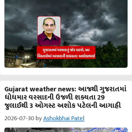
Gujarat weather news: આજથી ગુજરાતમાં
ધોધમાર વરસાદની ઉજળી શક્‍યતા 29
જુલાઈથી 3 ઓગસ્ટ અશોક પટેલની આગાહી
2026-07-30
by
Ashokbhai Patel