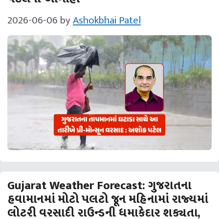
2026-06-06
by
Ashokbhai Patel
Gujarat Weather Forecast: ગુજરાતના
હવામાનમાં મોટો પલટો જૂન મહિનામાં રાજ્યમાં
લોટરી વરસાદી રાઉન્ડની ધમાકેદાર શક્યતા,