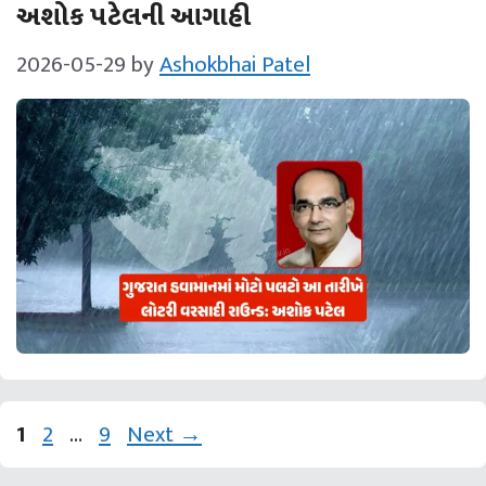
અશોક પટેલની આગાહી
2026-05-29
by
Ashokbhai Patel
Page
Page
Page
1
2
…
9
Next
→