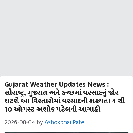
Gujarat Weather Updates News :
સૌરાષ્‍ટ્ર, ગુજરાત અને કચ્‍છમાં વરસાદનું જોર
ઘટશે આ વિસ્‍તારોમાં વરસાદની શકયતા 4 થી
10 ઓગસ્ટ અશોક પટેલની આગાહી
2026-08-04
by
Ashokbhai Patel