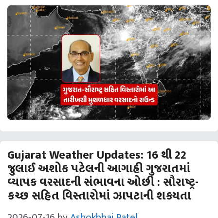
Gujarat Weather Updates: 16 થી 22
જુલાઈ અશોક પટેલની આગાહી ગુજરાતમાં
વ્‍યાપક વરસાદની સંભાવના ઓછી : સૌરાષ્‍ટ્ર-
કચ્‍છ સહિત વિસ્‍તારોમાં ઝાપટાની શકયતા
2026-07-16
by
Ashokbhai Patel