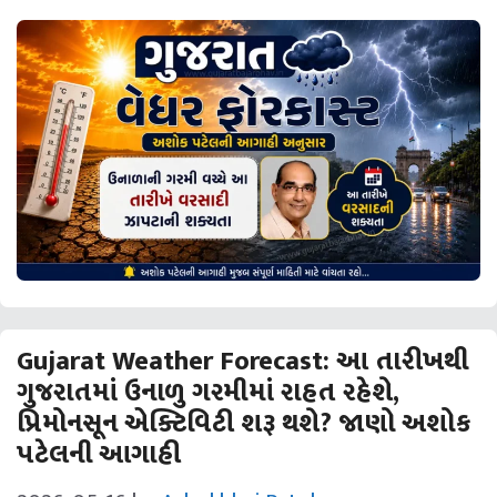
Gujarat Weather Forecast: આ તારીખથી
ગુજરાતમાં ઉનાળુ ગરમીમાં રાહત રહેશે,
પ્રિમોનસૂન એક્ટિવિટી શરૂ થશે? જાણો અશોક
પટેલની આગાહી