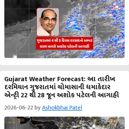
Gujarat Weather Forecast: આ તારીખ
દરમિયાન ગુજરાતમાં ચોમાસાની ધમાકેદાર
એન્‍ટ્રી 22 થી 28 જૂન અશોક પટેલની આગાહી
2026-06-22
by
Ashokbhai Patel