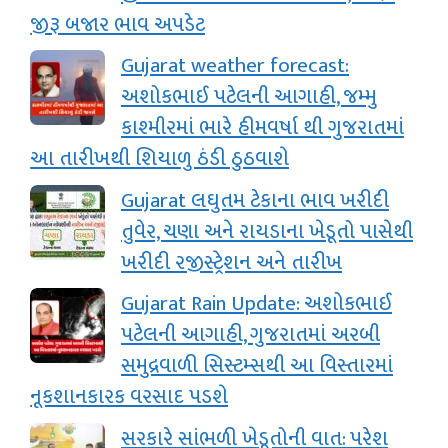
જીરૂ બજાર ભાવ અપડેટ
Gujarat weather forecast:
અશોકભાઈ પટેલની આગાહી, જમ્‍મુ
કાશ્‍મીરમાં ભારે હીમવર્ષા થી ગુજરાતમાં
આ તારીખથી શિયાળુ ઠંડી ઠુઠવાશે
Gujarat લઘુતમ ટેકાના ભાવ ખરીદી
તુવેર, ચણા અને રાયડાના ખેડૂતો પાસેથી
ખરીદી રજીસ્ટ્રેશન અને તારીખ
Gujarat Rain Update: અશોકભાઈ
પટેલની આગાહી, ગુજરાતમાં અરબી
સમુદ્રવાળી સિસ્‍ટમ્‍સથી આ વિસ્તારમાં
નૂકશાનકારક વરસાદ પડશે
સરકારે સાંભળી ખેડૂતોની વાત: પરેશ