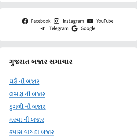
Facebook
Instagram
YouTube
Telegram
Google
ગુજરાત બજાર સમાચાર
ઘઉં ની બજાર
લસણ ની બજાર
ડુંગળી ની બજાર
મરચા ની બજાર
કપાસ વાયદા બજાર