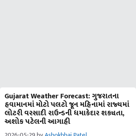
Gujarat Weather Forecast: ગુજરાતના
હવામાનમાં મોટો પલટો જૂન મહિનામાં રાજ્યમાં
લોટરી વરસાદી રાઉન્ડની ધમાકેદાર શક્યતા,
અશોક પટેલની આગાહી
2026-05-29
by
Ashokbhai Patel