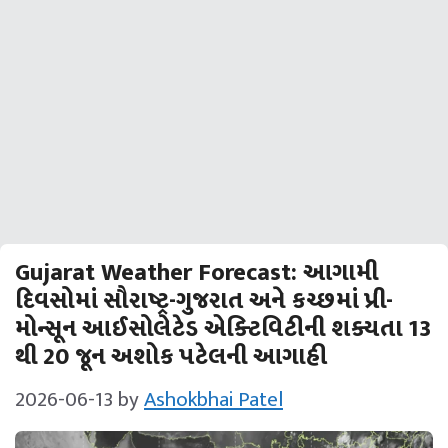
Gujarat Weather Forecast: આગામી
દિવસોમાં સૌરાષ્ટ્ર-ગુજરાત અને કચ્‍છમાં પ્રી-
મોન્‍સૂન આઈસોલેટેડ એક્‍ટિવિટીની શક્‍યતા 13
થી 20 જૂન અશોક પટેલની આગાહી
2026-06-13
by
Ashokbhai Patel