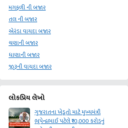
મગફળી ની બજાર
તલ ની બજાર
એરંડા વાયદા બજાર
ચણાની બજાર
ધાણાની બજાર
જીરૂની વાયદા બજાર
લોકપ્રિય લેખો
ગુજરાતના ખેડૂતો માટે મુખ્યમંત્રી
ભૂપેન્દ્રભાઈ પટેલે ₹10,000 કરોડનું