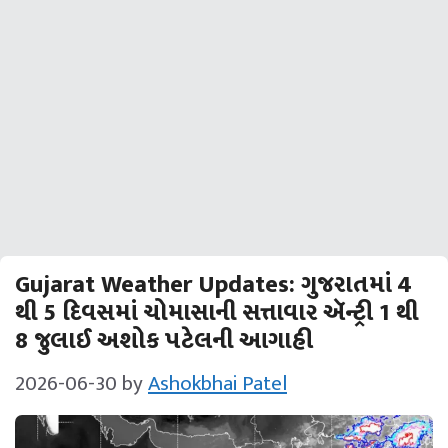
Gujarat Weather Updates: ગુજરાતમાં 4
થી 5 દિવસમાં ચોમાસાની સત્તાવાર ઍન્ટ્રી 1 થી
8 જુલાઈ અશોક પટેલની આગાહી
2026-06-30
by
Ashokbhai Patel