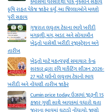
કમોસમી વરસાદથી પાક નુકસાન સહાય
કૃષિ રાહત પેકેજ જાહેર કર્યું, આ જિલ્લાઓને મળશે
પુરી સહાય
ગુજરાત લઘુતમ ટેકાના ભાવે ખરીદી
મગફળી, મગ, અડદ અને સોયાબીન
ખેડૂતો પાસેથી ખરીદી રજીસ્ટ્રેશન અને
તારીખ
ખેડૂતો માટે મહત્વપૂર્ણ સમાચાર: કેન્દ્ર
સરકાર દ્વારા રવિ માર્કેટિંગ સીઝન 2026-
27 માટે ઘઉંનો લઘુત્તમ ટેકાનો ભાવ
ખરીદી અને નોંધણી તારીખ જાહેર
Cumin price today: ઉંઝામાં જીરૂની 15
હજાર ગુણી સાથે આવકમાં વધારો થતા
જીરાના ભાવમાં ઘટાડો નોંધાયો, જાણો