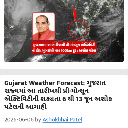
Gujarat Weather Forecast: ગુજરાત
રાજ્યમાં આ તારીખથી પ્રી-મોન્સૂન
એક્ટિવિટીની શક્યતા 6 થી 13 જૂન અશોક
પટેલની આગાહી
2026-06-06
by
Ashokbhai Patel