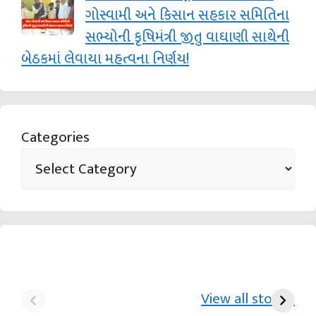
ગોસ્વામી અને કિસાન સહકાર સમિતિના
સભ્યોની કૃષિમંત્રી જીતુ વાઘાણી સાથેની
બેઠકમાં લેવાયા મહત્વના નિર્ણય!
Categories
યુરિયા-DAP વગર વિઘાએ
આ પ્રકારની ખેતી પધ્‍ધતિથી
દ
₹70 હજારની કમાણી પાટણના
ખેડૂતોને અઢળક અવાક:
છો
View all stories
ખેડૂતની કમાલ
આચાર્ય દેવવ્રતજી
ક