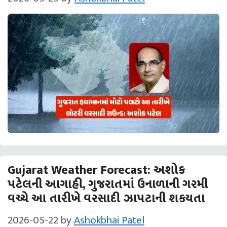
Gujarat Weather Forecast: અશોક
પટેલની આગાહી, ગુજરાતમાં ઉનાળાની ગરમી
વચ્ચે આ તારીખે વરસાદી ઝાપટાની શકયતા
2026-05-22
by
Ashokbhai Patel